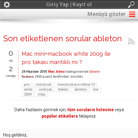
Giriş Yap | Kayıt ol
Menüyü göster
Son etiketlenen sorular ableton
0
Mac mini+macbook white 2009 ile
oy
pro takası mantıklı mı ?
2
24 Haziran 2015
Mac Ailesi
kategorisinde
tjhann
cevap
(
450
puan)
tarafından
soruldu
Yardımcı
pro
macbook
macbook-pro-retina-13
white
unibody
traktor
ableton
live
2009
mbp
Daha fazlasını görmek için,
tüm soruların listesine
veya
popüler etiketlere
tıklayınız.
Hoş geldiniz,