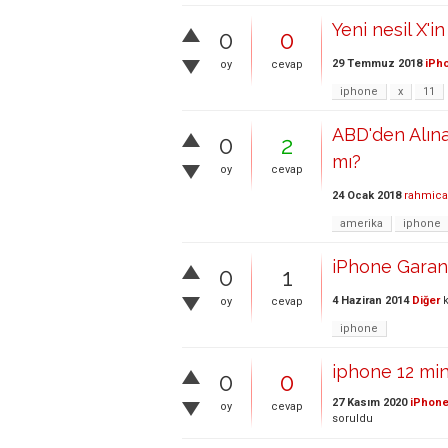
Yeni nesil X'in
0
0
29 Temmuz 2018
iPho
oy
cevap
iphone
x
11
ABD'den Alın
0
2
mı?
oy
cevap
24 Ocak 2018
rahmic
amerika
iphone
iPhone Garan
0
1
4 Haziran 2014
Diğer
k
oy
cevap
iphone
iphone 12 min
0
0
27 Kasım 2020
iPhone
oy
cevap
soruldu