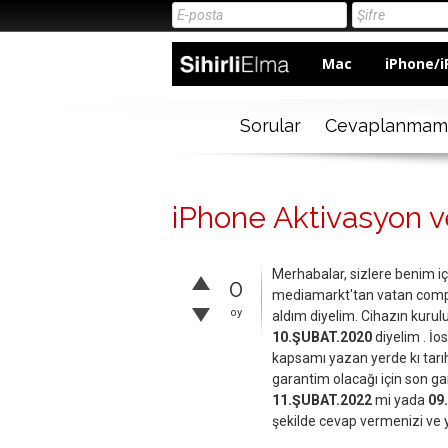
Mac
iPhone/i
Sorular
Cevaplanmam
iPhone Aktivasyon v
Merhabalar, sizlere benim iç
0
mediamarkt'tan vatan compute
oy
aldım diyelim. Cihazın kur
10.ŞUBAT.2020
diyelim . İos
kapsamı yazan yerde kı tarı
garantim olacağı için son g
11.ŞUBAT.2022
mi yada
09
şekilde cevap vermenizi ve 