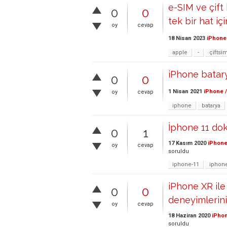
e-SIM ve çift
0
0
tek bir hat i
oy
cevap
18 Nisan 2023
iPhone 
apple
-
çiftsi
iPhone batary
0
0
1 Nisan 2021
iPhone /
oy
cevap
iphone
batarya
İphone 11 do
0
1
17 Kasım 2020
iPhone
oy
cevap
soruldu
iphone-11
iphon
iPhone XR ile 
0
0
deneyimlerini
oy
cevap
18 Haziran 2020
iPhon
soruldu