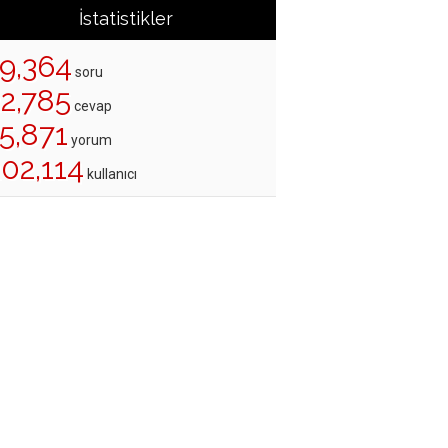
İstatistikler
19,364
soru
22,785
cevap
5,871
yorum
02,114
kullanıcı