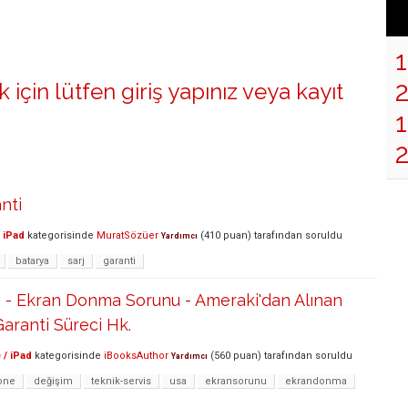
 için lütfen
giriş yapınız
veya
kayıt
1
2
nti
 iPad
kategorisinde
MuratSözüer
(
410
puan)
tarafından
soruldu
Yardımcı
batarya
sarj
garanti
s - Ekran Donma Sorunu - Ameraki'dan Alınan
Garanti Süreci Hk.
 / iPad
kategorisinde
iBooksAuthor
(
560
puan)
tarafından
soruldu
Yardımcı
one
değişim
teknik-servis
usa
ekransorunu
ekrandonma