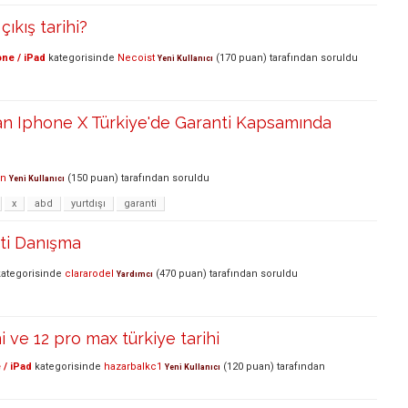
 çıkış tarihi?
ne / iPad
kategorisinde
Necoist
(
170
puan)
tarafından
soruldu
Yeni Kullanıcı
an Iphone X Türkiye'de Garanti Kapsamında
an
(
150
puan)
tarafından
soruldu
Yeni Kullanıcı
x
abd
yurtdışı
garanti
ti Danışma
ategorisinde
clararodel
(
470
puan)
tarafından
soruldu
Yardımcı
i ve 12 pro max türkiye tarihi
 / iPad
kategorisinde
hazarbalkc1
(
120
puan)
tarafından
Yeni Kullanıcı