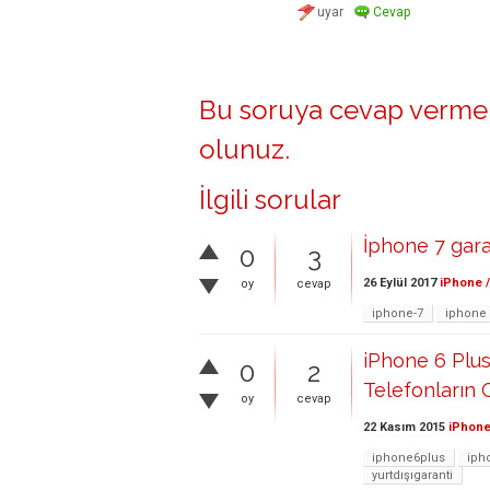
Bu soruya cevap vermek
olunuz
.
İlgili sorular
İphone 7 gara
0
3
26 Eylül 2017
iPhone /
oy
cevap
iphone-7
iphone
iPhone 6 Plu
0
2
Telefonların 
oy
cevap
22 Kasım 2015
iPhone
iphone6plus
iph
yurtdışıgaranti