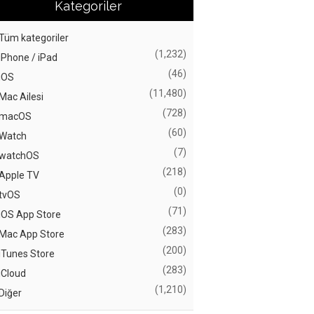
Kategoriler
Tüm kategoriler
(1,232)
iPhone / iPad
(46)
iOS
(11,480)
Mac Ailesi
(728)
macOS
(60)
Watch
(7)
watchOS
(218)
Apple TV
(0)
tvOS
(71)
iOS App Store
(283)
Mac App Store
(200)
iTunes Store
(283)
iCloud
(1,210)
Diğer