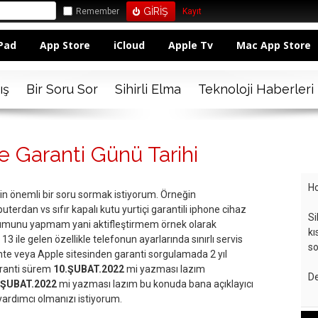
Remember
Kayıt
Pad
App Store
iCloud
Apple Tv
Mac App Store
ış
Bir Soru Sor
Sihirli Elma
Teknoloji Haberleri
e Garanti Günü Tarihi
Ho
in önemli bir soru sormak istiyorum. Örneğin
rdan vs sıfır kapalı kutu yurtiçi garantili iphone cihaz
Si
ulumunu yapmam yani aktifleştirmem örnek olarak
kı
 13 ile gelen özellikle telefonun ayarlarında sınırlı servis
so
hte veya Apple sitesinden garanti sorgulamada 2 yıl
aranti sürem
10.ŞUBAT.2022
mi yazması lazım
De
.ŞUBAT.2022
mi yazması lazım bu konuda bana açıklayıcı
yardımcı olmanızı istiyorum.