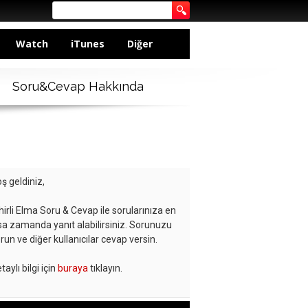
Watch
iTunes
Diğer
Soru&Cevap Hakkında
ş geldiniz,
hirli Elma Soru & Cevap ile sorularınıza en
sa zamanda yanıt alabilirsiniz. Sorunuzu
run ve diğer kullanıcılar cevap versin.
taylı bilgi için
buraya
tıklayın.