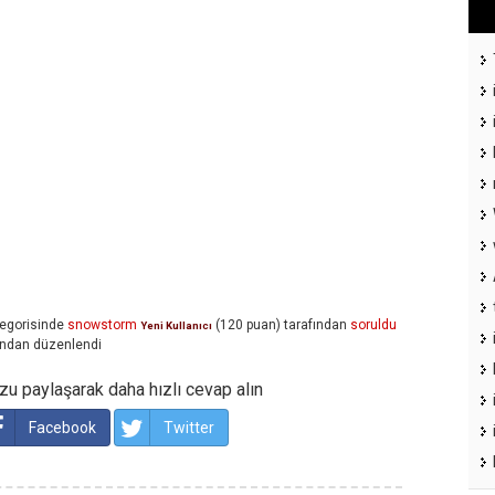
egorisinde
snowstorm
(
120
puan)
tarafından
soruldu
Yeni Kullanıcı
ından
düzenlendi
u paylaşarak daha hızlı cevap alın
Facebook
Twitter