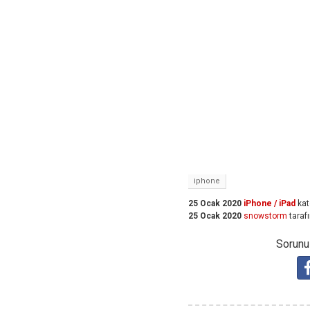
iphone
25 Ocak 2020
iPhone / iPad
kat
25 Ocak 2020
snowstorm
taraf
Sorunuz