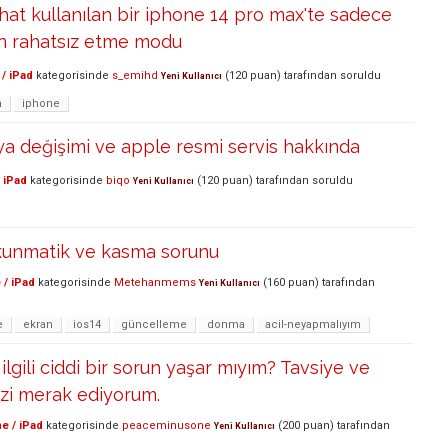
 hat kullanılan bir iphone 14 pro max'te sadece
çin rahatsız etme modu
/ iPad
kategorisinde
s_emihd
(
120
puan)
tarafından
soruldu
Yeni Kullanıcı
m
iphone
a değişimi ve apple resmi servis hakkında
 iPad
kategorisinde
biqo
(
120
puan)
tarafından
soruldu
Yeni Kullanıcı
kunmatik ve kasma sorunu
 / iPad
kategorisinde
Metehanmems
(
160
puan)
tarafından
Yeni Kullanıcı
e
ekran
ios14
güncelleme
donma
acil-neyapmalıyım
ilgili ciddi bir sorun yaşar mıyım? Tavsiye ve
zi merak ediyorum.
e / iPad
kategorisinde
peaceminusone
(
200
puan)
tarafından
Yeni Kullanıcı