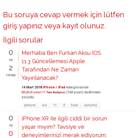
Bu soruya cevap vermek için lütfen
giriş yapınız
veya
kayıt olunuz
.
İlgili sorular
0
Merhaba Ben Furkan Aksu İOS
oy
11.3 Güncellemesi Apple
2
Tarafından Ne Zaman
cevap
Yayınlanacak?
14 Mart 2018
iPhone / iPad
kategorisinde
MutluFurkan11
(
160
puan)
tarafından
Yeni Kullanıcı
soruldu
iphone
ios
11
3
final
sürümü
0
iPhone XR ile ilgili ciddi bir sorun
oy
yaşar mıyım? Tavsiye ve
0
deneyimlerinizi merak ediyorum.