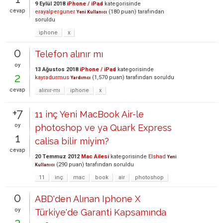
9 Eylül 2018
iPhone / iPad
kategorisinde
cevap
erayalperguner
(
180
puan)
tarafından
Yeni Kullanıcı
soruldu
iphone
x
0
Telefon alınır mı
oy
13 Ağustos 2018
iPhone / iPad
kategorisinde
2
kayradurmus
(
1,570
puan)
tarafından
soruldu
Yardımcı
cevap
alınır-mı
iphone
x
+7
11 inç Yeni MacBook Air-le
oy
photoshop ve ya Quark Express
1
calisa bilir miyim?
cevap
20 Temmuz 2012
Mac Ailesi
kategorisinde
Elshad
Yeni
(
290
puan)
tarafından
soruldu
Kullanıcı
11
inç
mac
book
air
photoshop
0
ABD'den Alınan Iphone X
oy
Türkiye'de Garanti Kapsamında
2