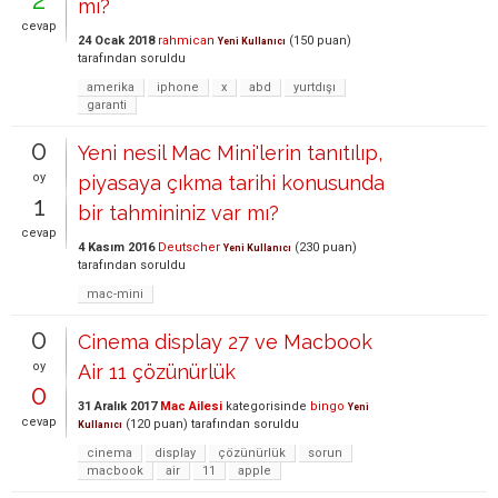
mı?
cevap
24 Ocak 2018
rahmican
(
150
puan)
Yeni Kullanıcı
tarafından
soruldu
amerika
iphone
x
abd
yurtdışı
garanti
0
Yeni nesil Mac Mini'lerin tanıtılıp,
oy
piyasaya çıkma tarihi konusunda
1
bir tahmininiz var mı?
cevap
4 Kasım 2016
Deutscher
(
230
puan)
Yeni Kullanıcı
tarafından
soruldu
mac-mini
0
Cinema display 27 ve Macbook
oy
Air 11 çözünürlük
0
31 Aralık 2017
Mac Ailesi
kategorisinde
bingo
Yeni
cevap
(
120
puan)
tarafından
soruldu
Kullanıcı
cinema
display
çözünürlük
sorun
macbook
air
11
apple