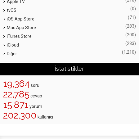
(218)
Apple TV
(0)
tvOS
(71)
iOS App Store
(283)
Mac App Store
(200)
iTunes Store
(283)
iCloud
(1,210)
Diğer
İstatistikler
19,364
soru
22,785
cevap
15,871
yorum
202,300
kullanıcı