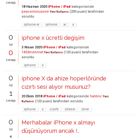
cevap
18 Haziran 2020
iPhone / iPad
kategorisinde
peaceminusone
(
200
puan)
tarafından
Yeni Kullanıcı
soruldu
iphone-xr
iphone
xr
x
0
iphone x ücretli değişim
oy
3 Nisan 2020
iPhone / iPad
kategorisinde
0
1453mehmet
(
120
puan)
tarafından
Yeni Kullanıcı
soruldu
cevap
iphone
x
0
iphone X da ahize hoperlöründe
oy
cızırtı sesi alıyor musunuz?
1
20 Ekim 2018
iPhone / iPad
kategorisinde
halilinc
Yeni
cevap
(
120
puan)
tarafından
soruldu
Kullanıcı
iphone
x
cızırtı
zilsesi
zirve
0
Merhabalar iPhone x almayı
oy
düşünüyorum ancak !..
1