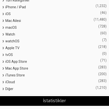
Tüm kategoriler
(1,232)
iPhone / iPad
(46)
iOS
(11,480)
Mac Ailesi
(728)
macOS
(60)
Watch
(7)
watchOS
(218)
Apple TV
(0)
tvOS
(71)
iOS App Store
(283)
Mac App Store
(200)
iTunes Store
(283)
iCloud
(1,210)
Diğer
İstatistikler