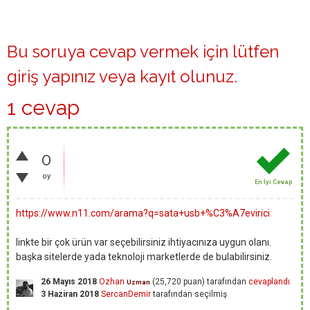
Bu soruya cevap vermek için lütfen
giriş yapınız
veya
kayıt olunuz
.
1 cevap
0
oy
En İyi Cevap
https://www.n11.com/arama?q=sata+usb+%C3%A7evirici
linkte bir çok ürün var seçebilirsiniz ihtiyacınıza uygun olanı.
başka sitelerde yada teknoloji marketlerde de bulabilirsiniz.
26 Mayıs 2018
Ozhan
(
25,720
puan)
tarafından
cevaplandı
Uzman
3 Haziran 2018
SercanDemir
tarafından
seçilmiş