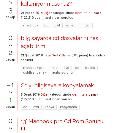
oy
kullanıyor musunuz?
3
21 Nisan 2014
Diğer
kategorisinde
demirtele
Uzman
cevap
(
122,210
puan)
tarafından
soruldu
macbook
cd
dvd
writer
finder
0
bilgisayarda cd dosyalarını nasıl
oy
açabilirim
2
21 Şubat 2018
hazal
(
340
puan)
tarafından
Yeni Kullanıcı
cevap
soruldu
macbook-pro
mac
dvd
cd
bellek
usbflashbellek
açılış-sorunu
–1
Cd'yi bilgisayara kopyalamak.
oy
5 Ocak 2016
Diğer
kategorisinde
demirtele
Uzman
1
(
122,210
puan)
tarafından
soruldu
cevap
cd
dvd
kopya
kopyalama
0
13' Macbook pro Cd Rom Sorunu
oy
!!!