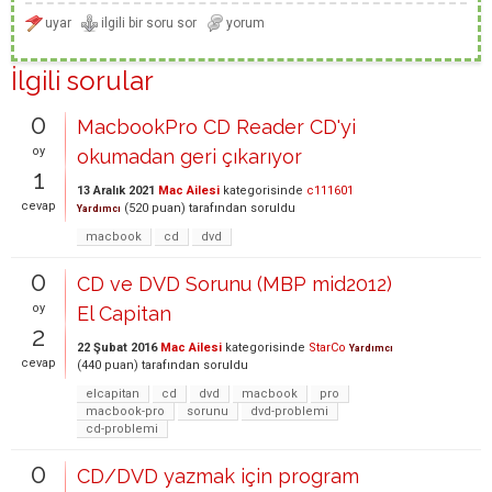
İlgili sorular
0
MacbookPro CD Reader CD'yi
oy
okumadan geri çıkarıyor
1
13 Aralık 2021
Mac Ailesi
kategorisinde
c111601
cevap
(
520
puan)
tarafından
soruldu
Yardımcı
macbook
cd
dvd
0
CD ve DVD Sorunu (MBP mid2012)
oy
El Capitan
2
22 Şubat 2016
Mac Ailesi
kategorisinde
StarCo
Yardımcı
cevap
(
440
puan)
tarafından
soruldu
elcapitan
cd
dvd
macbook
pro
macbook-pro
sorunu
dvd-problemi
cd-problemi
0
CD/DVD yazmak için program