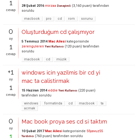
1
28 Şubat 2016
mirzaa
(
3,160
puan)
tarafından
Deneyimli
cevap
soruldu
macbook
pro
cd
rom
sorunu
0
Oluşturduğum cd çalışmıyor
oy
5 Temmuz 2014
Mac Ailesi
kategorisinde
1
zerenguleren
(
120
puan)
tarafından
Yeni Kullanıcı
soruldu
cevap
macbook
cd
müzik
+1
windows icin yazilmis bir cd yi
oy
mac ta calistirmak
1
15 Haziran 2014
eddie
(
220
puan)
Yeni Kullanıcı
cevap
tarafından
soruldu
windows
formatinda
cd
macbook
ta
acmak
0
Mac book proya ses cd si taktım
oy
10 Şubat 2017
Mac Ailesi
kategorisinde
55yavuz55
1
(
760
puan)
tarafından
soruldu
Yardımcı