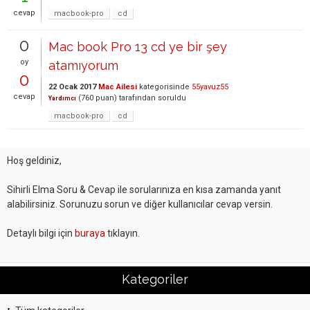
cevap
macbook-pro
cd
0
Mac book Pro 13 cd ye bir şey
oy
atamıyorum
0
22 Ocak 2017
Mac Ailesi
kategorisinde
55yavuz55
cevap
(
760
puan)
tarafından
soruldu
Yardımcı
macbook-pro
cd
Hoş geldiniz,
Sihirli Elma Soru & Cevap ile sorularınıza en kısa zamanda yanıt
alabilirsiniz. Sorunuzu sorun ve diğer kullanıcılar cevap versin.
Detaylı bilgi için
buraya
tıklayın.
Kategoriler