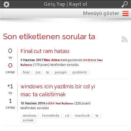
Giriş Yap | Kayıt ol
Menüyü göster
Son etiketlenen sorular ta
0
Final cut ram hatası
oy
3 Haziran 2017
Mac Ailesi
kategorisinde
bedrana
Yeni
0
(
170
puan)
tarafından
soruldu
Kullanıcı
cevap
final
cut
ta
pulugin
problemi
+1
windows icin yazilmis bir cd yi
oy
mac ta calistirmak
1
15 Haziran 2014
eddie
(
220
puan)
Yeni Kullanıcı
cevap
tarafından
soruldu
windows
formatinda
cd
macbook
ta
acmak