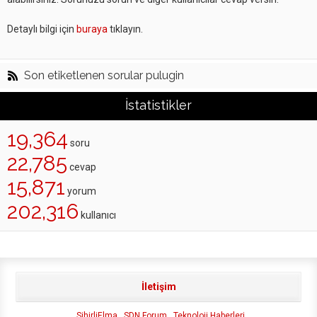
Detaylı bilgi için
buraya
tıklayın.
Son etiketlenen sorular pulugin
İstatistikler
19,364
soru
22,785
cevap
15,871
yorum
202,316
kullanıcı
İletişim
SihirliElma
SDN Forum
Teknoloji Haberleri