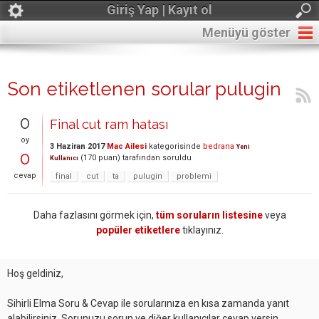
Giriş Yap | Kayıt ol
Menüyü göster
Son etiketlenen sorular pulugin
0
Final cut ram hatası
oy
3 Haziran 2017
Mac Ailesi
kategorisinde
bedrana
Yeni
0
(
170
puan)
tarafından
soruldu
Kullanıcı
cevap
final
cut
ta
pulugin
problemi
Daha fazlasını görmek için,
tüm soruların listesine
veya
popüler etiketlere
tıklayınız.
Hoş geldiniz,
Sihirli Elma Soru & Cevap ile sorularınıza en kısa zamanda yanıt
alabilirsiniz. Sorunuzu sorun ve diğer kullanıcılar cevap versin.