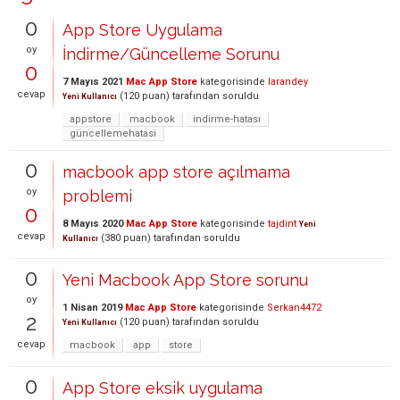
0
App Store Uygulama
oy
İndirme/Güncelleme Sorunu
0
7 Mayıs 2021
Mac App Store
kategorisinde
larandey
cevap
(
120
puan)
tarafından
soruldu
Yeni Kullanıcı
appstore
macbook
indirme-hatası
güncellemehatasi
0
macbook app store açılmama
oy
problemi
0
8 Mayıs 2020
Mac App Store
kategorisinde
tajdint
Yeni
cevap
(
380
puan)
tarafından
soruldu
Kullanıcı
0
Yeni Macbook App Store sorunu
oy
1 Nisan 2019
Mac App Store
kategorisinde
Serkan4472
2
(
120
puan)
tarafından
soruldu
Yeni Kullanıcı
cevap
macbook
app
store
0
App Store eksik uygulama