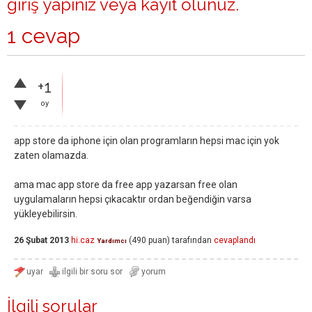
giriş yapınız
veya
kayıt olunuz
.
1 cevap
+1
oy
app store da iphone için olan programların hepsi mac için yok
zaten olamazda.
ama mac app store da free app yazarsan free olan
uygulamaların hepsi çıkacaktır ordan beğendiğin varsa
yükleyebilirsin.
26 Şubat 2013
hi.caz
(
490
puan)
tarafından
cevaplandı
Yardımcı
İlgili sorular