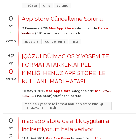
mağaza
giriş
sorunu
0
App Store Güncelleme Sorunu
oy
7 Temmuz 2015
Mac App Store
kategorisinde
Dejavu
1
(
670
puan)
tarafından
soruldu
Yardımcı
cevap
appstore
güncelleme
hata
+2
[ÇÖZÜLDÜ]MAC OS X YOSEMITE
oy
FORMAT ATARKEN,APPLE
0
KİMLİĞİ HENÜZ APP STORE İLE
cevap
KULLANILMADI HATASI
10 Mayıs 2015
Mac App Store
kategorisinde
mcuk
Yeni
(
190
puan)
tarafından
soruldu
Kullanıcı
mac-os-x-yosemite-format-hata-app-store-kimliği-
henüz-kullanılmadı
0
mac app store da artık uygulama
oy
indiremiyorum hata veriyor
2
15 Şubat 2015
Mac App Store
kategorisinde
Elifnaz