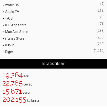
(7)
watchOS
(218)
Apple TV
(0)
tvOS
(71)
iOS App Store
(283)
Mac App Store
(200)
iTunes Store
(283)
iCloud
(1,210)
Diğer
İstatistikler
19,364
soru
22,785
cevap
15,871
yorum
202,155
kullanıcı