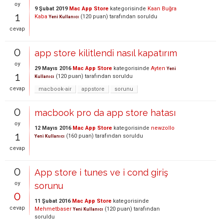
oy
9 Şubat 2019
Mac App Store
kategorisinde
Kaan Buğra
1
Kaba
(
120
puan)
tarafından
soruldu
Yeni Kullanıcı
cevap
0
app store kilitlendi nasıl kapatırım
oy
29 Mayıs 2016
Mac App Store
kategorisinde
Ayten
Yeni
1
(
120
puan)
tarafından
soruldu
Kullanıcı
cevap
macbook-air
appstore
sorunu
0
macbook pro da app store hatası
oy
12 Mayıs 2016
Mac App Store
kategorisinde
newzollo
1
(
160
puan)
tarafından
soruldu
Yeni Kullanıcı
cevap
0
App store i tunes ve i cond giriş
oy
sorunu
0
11 Şubat 2016
Mac App Store
kategorisinde
cevap
Mehmetbaser
(
120
puan)
tarafından
Yeni Kullanıcı
soruldu