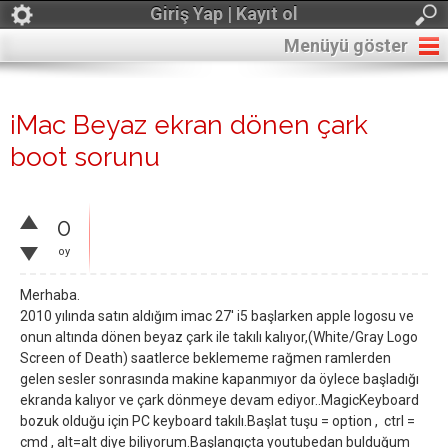
Giriş Yap | Kayıt ol
Menüyü göster
iMac Beyaz ekran dönen çark
boot sorunu
0
oy
Merhaba.
2010 yılında satın aldığım imac 27' i5 başlarken apple logosu ve
onun altında dönen beyaz çark ile takılı kalıyor,(White/Gray Logo
Screen of Death) saatlerce beklememe rağmen ramlerden
gelen sesler sonrasında makine kapanmıyor da öylece başladığı
ekranda kalıyor ve çark dönmeye devam ediyor..MagicKeyboard
bozuk olduğu için PC keyboard takılı.Başlat tuşu = option , ctrl =
cmd , alt=alt diye biliyorum.Başlangıçta youtubedan bulduğum