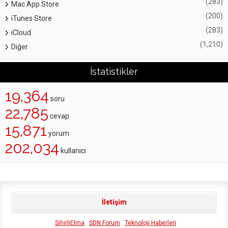
(283)
Mac App Store
(200)
iTunes Store
(283)
iCloud
(1,210)
Diğer
İstatistikler
19,364
soru
22,785
cevap
15,871
yorum
202,034
kullanıcı
İletişim
SihirliElma
SDN Forum
Teknoloji Haberleri