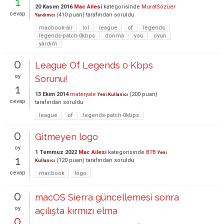
1
20 Kasım 2016
Mac Ailesi
kategorisinde
MuratSözüer
cevap
(
410
puan)
tarafından
soruldu
Yardımcı
macbook-air
lol
league
of
legends
legends-patch-0kbps
donma
you
oyun
yardım
0
League Of Legends 0 Kbps
oy
Sorunu!
1
13 Ekim 2014
materyale
(
200
puan)
Yeni Kullanıcı
cevap
tarafından
soruldu
league
of
legends-patch-0kbps
0
Gitmeyen logo
oy
1 Temmuz 2022
Mac Ailesi
kategorisinde
B7B
Yeni
1
(
120
puan)
tarafından
soruldu
Kullanıcı
cevap
macbook
logo
0
macOS Sierra güncellemesi sonra
oy
açılışta kırmızı elma
0