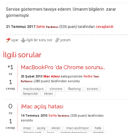
Servise göstermeni tavsiye ederim. Umarım bilgilerin zarar
görmemiştir.
21 Temmuz 2017
SeHa
(
530
puan)
tarafından
cevaplandı
Yardımcı
İlgili sorular
+1
MacBookPro 'da Chrome sorunu...
oy
25 Şubat 2013
Mac Ailesi
kategorisinde
Nettie
Yeni
1
(
280
puan)
tarafından
soruldu
Kullanıcı
cevap
macbookpro
chrome
flashing
screen
tarayıcılar
ekran
0
iMac açılış hatası
oy
14 Temmuz 2015
SeHa
(
530
puan)
tarafından
Yardımcı
1
soruldu
cevap
imac
açılış
ekran
mac-açılmıyor
hata
dönen-çark
logo
sistem-kapanıyor
destek