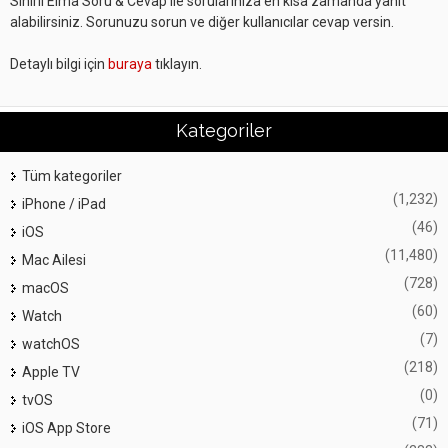
Sihirli Elma Soru & Cevap ile sorularınıza en kısa zamanda yanıt
alabilirsiniz. Sorunuzu sorun ve diğer kullanıcılar cevap versin.
Detaylı bilgi için
buraya
tıklayın.
Kategoriler
Tüm kategoriler
(1,232)
iPhone / iPad
(46)
iOS
(11,480)
Mac Ailesi
(728)
macOS
(60)
Watch
(7)
watchOS
(218)
Apple TV
(0)
tvOS
(71)
iOS App Store