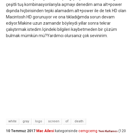
çeşitli tuş kombinasyonlarıyla açmayı denedim ama alt+power
dışında hiçbirisinden tepki alamadım.alt+power ile de tek HD olan
Macintosh HD gorunuyor ve ona tıkladığımda sorun devam
ediyor.Makine uzun zamandır böyleydi yıllar sonra tekrar
çalıştırmak istedim.İçindeki bilgileri kaybetmeden bir çözüm
bulmak mümkün mü?Yardımcı olursanız çok sevinirim.
white
gray
logo
screen
of
death
10 Temmuz 2017
Mac Ailesi
kategorisinde
cemgcemg
(
120
Yeni Kullanıcı