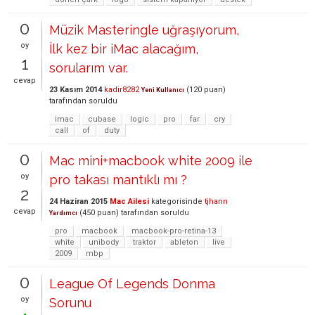
0
Müzik Masteringle uğraşıyorum,
oy
İlk kez bir iMac alacağım,
1
sorularım var.
cevap
23 Kasım 2014
kadir8282
(
120
puan)
Yeni Kullanıcı
tarafından
soruldu
imac
cubase
logic
pro
far
cry
call
of
duty
0
Mac mini+macbook white 2009 ile
oy
pro takası mantıklı mı ?
2
24 Haziran 2015
Mac Ailesi
kategorisinde
tjhann
cevap
(
450
puan)
tarafından
soruldu
Yardımcı
pro
macbook
macbook-pro-retina-13
white
unibody
traktor
ableton
live
2009
mbp
0
League Of Legends Donma
oy
Sorunu