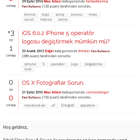
29 Eylül 2016
Mac Ailesi
kategorisinde
fantastikelma
cevap
(
120
puan)
tarafından
soruldu
Yeni Kullanıcı
kırmızı
logo
açılış
sorunu
imac
sorun
macos
sierra
+3
iOS 6.0.2 iPhone 5 operatör
oy
logosu değiştirmek mümkün mü?
1
23 Aralık 2012
Diğer
kategorisinde
thinker
Yeni Kullanıcı
cevap
(
280
puan)
tarafından
soruldu
iphone
5
operatör
logo
değiştirme
ios6
0
OS X Fotoğraflar Sorun.
oy
21 Eylül 2015
Mac Ailesi
kategorisinde
cemreebilgin
0
(
120
puan)
tarafından
soruldu
Yeni Kullanıcı
cevap
macbook-air
of
fotoğraf
appstore
Hoş geldiniz,