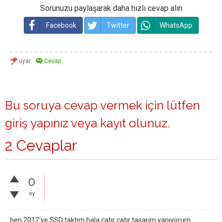
Sorunuzu paylaşarak daha hızlı cevap alın
Facebook
Twitter
WhatsApp
Bu soruya cevap vermek için lütfen
giriş yapınız
veya
kayıt olunuz
.
2 Cevaplar
0
oy
ben 2012'ye SSD taktım hala çatır çatır tasarım yapıyorum.