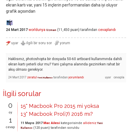
ekran kartı var, yani 15 inçlerin performansları daha iyi oluyor
grafik açısından
24 Mart 2017
worldunya
(
11,450
puan)
tarafından
cevaplandı
Uzman
Haklısınız, photoshopta bir dosyada 50-60 artboard kullanımında dahili
ekran kartı yeterli olur mu? Yani çalışma alanında gezinirken rahat bir
akış olması gerekiyor.
24 Mart 2017
zeratul
tarafından
yorumlandı
Yeni Kullanıcı
İlgili sorular
0
15" Macbook Pro 2015 mi yoksa
oy
13" Macbook Pro(i7) 2016 mı?
1
11 Mayıs 2017
Mac Ailesi
kategorisinde
allideniz
Yeni
cevap
(
120
puan)
tarafından
soruldu
Kullanıcı