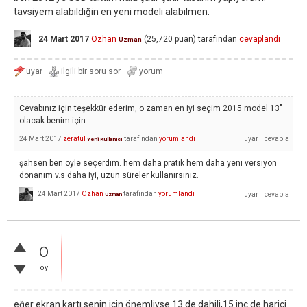
tavsiyem alabildiğin en yeni modeli alabilmen.
24 Mart 2017
Ozhan
(
25,720
puan)
tarafından
cevaplandı
Uzman
Cevabınız için teşekkür ederim, o zaman en iyi seçim 2015 model 13"
olacak benim için.
24 Mart 2017
zeratul
tarafından
yorumlandı
Yeni Kullanıcı
şahsen ben öyle seçerdim. hem daha pratik hem daha yeni versiyon
donanım v.s daha iyi, uzun süreler kullanırsınız.
24 Mart 2017
Ozhan
tarafından
yorumlandı
Uzman
0
oy
eğer ekran kartı senin için önemliyse 13 de dahili,15 inç de harici