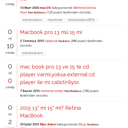
cevap
10 Mart 2020
macOS
kategorisinde
Mehmet Deniz
Süer
(
120
puan)
tarafından
soruldu
Yeni Kullanıcı
macbookpro
macbook
macbookpro2016
0
Macbook pro 13 mü 15 mi
oy
2 Temmuz 2015
Uyduruk
(
480
puan)
tarafından
Yardımcı
10
soruldu
cevap
macbook-pro
0
mac book pro 13 ve 15 te cd
oy
player varmi,yoksa external cd
0
player ile mi calistiriliyor.
cevap
7 Kasım 2015
mehmet orhan
(
180
puan)
Yeni Kullanıcı
tarafından
soruldu
0
2015 13" mi 15" mi? Retina
oy
MacBook
2
29 Eylül 2015
Mac Ailesi
kategorisinde
Ebuu
Yardımcı