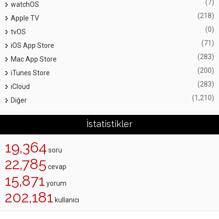
(7)
watchOS
(218)
Apple TV
(0)
tvOS
(71)
iOS App Store
(283)
Mac App Store
(200)
iTunes Store
(283)
iCloud
(1,210)
Diğer
İstatistikler
19,364
soru
22,785
cevap
15,871
yorum
202,181
kullanıcı