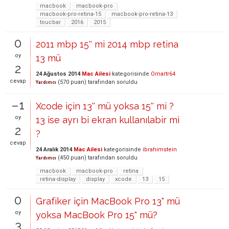
macbook
macbook-pro
macbook-pro-retina-15
macbook-pro-retina-13
toucbar
2016
2015
0
2011 mbp 15'' mi 2014 mbp retina
oy
13 mü
2
24 Ağustos 2014
Mac Ailesi
kategorisinde
Omartr64
cevap
(
570
puan)
tarafından
soruldu
Yardımcı
–1
Xcode için 13'' mü yoksa 15'' mi ?
oy
13 ise ayrı bi ekran kullanılabir mi
2
?
cevap
24 Aralık 2014
Mac Ailesi
kategorisinde
ibrahimstein
(
450
puan)
tarafından
soruldu
Yardımcı
macbook
macbook-pro
retina
retina-display
display
xcode
13
15
0
Grafiker için MacBook Pro 13" mü
oy
yoksa MacBook Pro 15" mü?
3