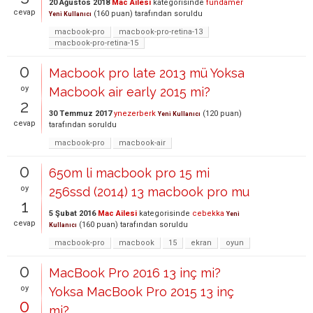
20 Ağustos 2018
Mac Ailesi
kategorisinde
fundamer
cevap
(
160
puan)
tarafından
soruldu
Yeni Kullanıcı
macbook-pro
macbook-pro-retina-13
macbook-pro-retina-15
0
Macbook pro late 2013 mü Yoksa
oy
Macbook air early 2015 mi?
2
30 Temmuz 2017
ynezerberk
(
120
puan)
Yeni Kullanıcı
cevap
tarafından
soruldu
macbook-pro
macbook-air
0
650m li macbook pro 15 mi
oy
256ssd (2014) 13 macbook pro mu
1
5 Şubat 2016
Mac Ailesi
kategorisinde
cebekka
Yeni
cevap
(
160
puan)
tarafından
soruldu
Kullanıcı
macbook-pro
macbook
15
ekran
oyun
0
MacBook Pro 2016 13 inç mi?
oy
Yoksa MacBook Pro 2015 13 inç
0
mi?