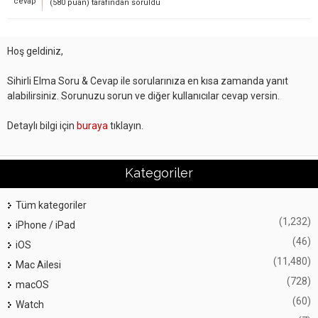
cevap
(
580
puan)
tarafından
soruldu
Hoş geldiniz,
Sihirli Elma Soru & Cevap ile sorularınıza en kısa zamanda yanıt
alabilirsiniz. Sorunuzu sorun ve diğer kullanıcılar cevap versin.
Detaylı bilgi için
buraya
tıklayın.
Kategoriler
Tüm kategoriler
(1,232)
iPhone / iPad
(46)
iOS
(11,480)
Mac Ailesi
(728)
macOS
(60)
Watch