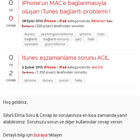
0
iPhone'un MAC'e bağlanmasıyla
oy
oluşan iTunes bağlantı problemi !
0
28 Eylül 2016
iPhone / iPad
kategorisinde
AttilaHan
Yeni
cevap
(
320
puan)
tarafından
soruldu
Kullanıcı
itunes
yazılımgüncelleme
iphone
mac
bağlantı
bağlantı-sorunu
şarj
hata
operatör
güncelleme
0
İtunes eşzamanlama sorunu ACİL
oy
6 Şubat 2015
iPhone / iPad
kategorisinde
ske216
2
(
1,250
puan)
tarafından
soruldu
Yardımcı
cevap
iphone
itunes
sorun
hata
Hoş geldiniz,
Sihirli Elma Soru & Cevap ile sorularınıza en kısa zamanda yanıt
alabilirsiniz. Sorunuzu sorun ve diğer kullanıcılar cevap versin.
Detaylı bilgi için
buraya
tıklayın.