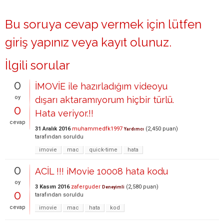
Bu soruya cevap vermek için lütfen
giriş yapınız
veya
kayıt olunuz
.
İlgili sorular
0
İMOVİE ile hazırladığım videoyu
oy
dışarı aktaramıyorum hiçbir türlü.
0
Hata veriyor.!!
cevap
31 Aralık 2016
muhammedfk1997
(
2,450
puan)
Yardımcı
tarafından
soruldu
imovie
mac
quick-time
hata
0
ACİL !!! iMovie 10008 hata kodu
oy
3 Kasım 2016
zaferguder
(
2,580
puan)
Deneyimli
0
tarafından
soruldu
cevap
imovie
mac
hata
kod