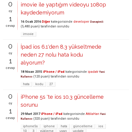
0
imovie ile yaptığım videoyu 1080p
oy
kaydedemiyorum
1
16 Ocak 2016
Diğer
kategorisinde
developer
Deneyimli
cevap
(
5,480
puan)
tarafından
soruldu
imovie
0
İpad ios 6.1'den 8.3 yükseltmede
oy
neden 27 nolu hata kodu
1
alıyorum?
cevap
18 Nisan 2015
iPhone / iPad
kategorisinde
ipadatr
Yeni
(
120
puan)
tarafından
soruldu
Kullanıcı
hata
kodu
27
0
iPhone 5s 'te ios 10.3 güncelleme
oy
sorunu
1
29 Mart 2017
iPhone / iPad
kategorisinde
AttilaHan
Yeni
cevap
(
320
puan)
tarafından
soruldu
Kullanıcı
iphone5s
iphone
hata
güncelleme
ios
10
3
yükleme
uyarı
update