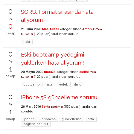
0
SORU: Format sırasında hata
oy
alıyorum.
0
21 Ekim 2020
Mac Ailesi
kategorisinde
Amon35
Yeni
cevap
(
120
puan)
tarafından
soruldu
Kullanıcı
hata
0
Eski bootcamp yedeğimi
oy
yüklerken hata alıyorum!
1
20 Mayıs 2020
macOS
kategorisinde
sadi81
Yeni
cevap
(
120
puan)
tarafından
soruldu
Kullanıcı
bootcamp
hata
yedek
dmg
0
iPhone 5S güncelleme sorunu
oy
26 Mart 2016
SeHa
(
530
puan)
tarafından
Yardımcı
1
soruldu
cevap
iphone
iphone5s
güncelleme
hata
bağlantı-sorunu