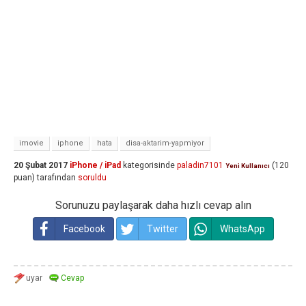
imovie
iphone
hata
disa-aktarim-yapmiyor
20 Şubat 2017
iPhone / iPad
kategorisinde
paladin7101
(
120
Yeni Kullanıcı
puan)
tarafından
soruldu
Sorunuzu paylaşarak daha hızlı cevap alın
Facebook
Twitter
WhatsApp