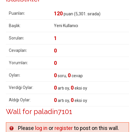
120
Puanları:
puan (
5,301
. sırada)
Başlık:
Yeni Kullanıcı
1
Soruları:
0
Cevapları:
0
Yorumları:
0
0
Oyları:
soru,
cevap
0
0
Verdiği Oylar:
artı oy,
eksi oy
0
0
Aldığı Oylar:
artı oy,
eksi oy
Wall for paladin7101
Please
log in
or
register
to post on this wall.