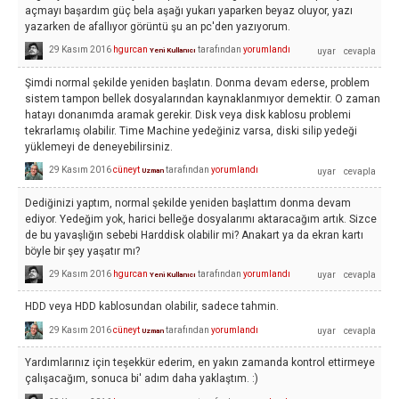
açmayı başardım güç bela aşağı yukarı yaparken beyaz oluyor, yazı
yazarken de afallıyor görüntü şu an pc'den yazıyorum.
29 Kasım 2016
hgurcan
tarafından
yorumlandı
Yeni Kullanıcı
Şimdi normal şekilde yeniden başlatın. Donma devam ederse, problem
sistem tampon bellek dosyalarından kaynaklanmıyor demektir. O zaman
hatayı donanımda aramak gerekir. Disk veya disk kablosu problemi
tekrarlamış olabilir. Time Machine yedeğiniz varsa, diski silip yedeği
yüklemeyi de deneyebilirsiniz.
29 Kasım 2016
cüneyt
tarafından
yorumlandı
Uzman
Dediğinizi yaptım, normal şekilde yeniden başlattım donma devam
ediyor. Yedeğim yok, harici belleğe dosyalarımı aktaracağım artık. Sizce
de bu yavaşlığın sebebi Harddisk olabilir mi? Anakart ya da ekran kartı
böyle bir şey yaşatır mı?
29 Kasım 2016
hgurcan
tarafından
yorumlandı
Yeni Kullanıcı
HDD veya HDD kablosundan olabilir, sadece tahmin.
29 Kasım 2016
cüneyt
tarafından
yorumlandı
Uzman
Yardımlarınız için teşekkür ederim, en yakın zamanda kontrol ettirmeye
çalışacağım, sonuca bi' adım daha yaklaştım. :)