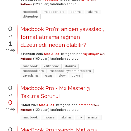
(
120
puan)
tarafından
soruldu
Kullanıcı
macbook
macbook-pro
donma
takılma
dönentop
0
Macbook Pro'm aniden yavaşladı,
oy
format atmama rağmen
1
düzelmedi, neden olabilir?
cevap
4 Haziran 2015
Mac Ailesi
kategorisinde
taylanayaz
Yeni
(
160
puan)
tarafından
soruldu
Kullanıcı
macbook
kilitlenme
donma
macbook-pro
macbook-system-problem
yavaşlama
yavaş
slow
down
0
Macbook Pro - Mx Master 3
oy
Takılma Sorunu!
0
8 Mart 2022
Mac Ailesi
kategorisinde
emrahdd
Yeni
cevap
(
120
puan)
tarafından
soruldu
Kullanıcı
macbook
mouse
takılma
mx
master
0
MacBook Pro 13-inch, Mid 2012