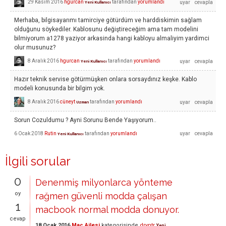
29 Kasım 2016
hgurcan
tarafından
yorumlandı
Yeni Kullanıcı
Merhaba, bilgisayarımı tamirciye götürdüm ve harddiskimin sağlam
olduğunu söykediler. Kablosunu değiştireceğim ama tam modelini
bilmiyorum a1278 yaziyor arkasinda hangi kabloyu almaliyim yardimci
olur musunuz?
8 Aralık 2016
hgurcan
tarafından
yorumlandı
Yeni Kullanıcı
Hazır teknik servise götürmüşken onlara sorsaydınız keşke. Kablo
modeli konusunda bir bilgim yok.
8 Aralık 2016
cüneyt
tarafından
yorumlandı
Uzman
Sorun Cozuldumu ? Ayni Sorunu Bende Yaşıyorum..
6 Ocak 2018
Rutin
tarafından
yorumlandı
Yeni Kullanıcı
İlgili sorular
0
Denenmiş milyonlarca yönteme
oy
rağmen güvenli modda çalışan
1
macbook normal modda donuyor.
cevap
18 Ocak 2016
Mac Ailesi
kategorisinde
dryntr
Yeni