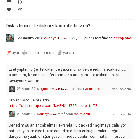
0
oy
Disk İzlencesi ile diskinizi kontrol ettiniz mi?
29 Kasım 2016
cüneyt
(
371,710
puan)
tarafından
cevaplandı
Uzman
Evet yaptım, diğer tetkikleri de yaptım onyx de denedim ancak sonuç
alamadım, bir önceki sefer format da atmıştım... teşekkürler başka
tavsiyeniz var mı?
29 Kasım 2016
hgurcan
tarafından
yorumlandı
Yeni Kullanıcı
Güvenli Mod ile başlatın.
https://support.apple.com/kb/PH21875?locale=tr_TR
29 Kasım 2016
cüneyt
tarafından
yorumlandı
Uzman
Denedim şu an ancak elmalı ekranda 10 dakikadır açılmaya çalışıyor,
hata mı yaptım diye tekrar denedim dolma çubuğu sonlara doğru
duruyor ne yazık ki. Eğer güvenli modda açabilirsem hatanın nerede