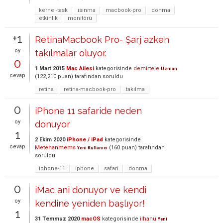
kernel-task
ısınma
macbook-pro
donma
etkinlik
monitörü
+1
RetinaMacbook Pro- Şarj azken
oy
takılmalar oluyor.
0
1 Mart 2015
Mac Ailesi
kategorisinde
demirtele
Uzman
cevap
(
122,210
puan)
tarafından
soruldu
retina
retina-macbook-pro
takılma
0
iPhone 11 safaride neden
oy
donuyor
1
2 Ekim 2020
iPhone / iPad
kategorisinde
cevap
Metehanmems
(
160
puan)
tarafından
Yeni Kullanıcı
soruldu
iphone-11
iphone
safari
donma
0
iMac ani donuyor ve kendi
oy
kendine yeniden başlıyor!
1
31 Temmuz 2020
macOS
kategorisinde
ilhanu
Yeni