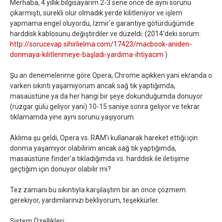
Merhaba, 4 yıllık bilgisayarım 2-3 sene önce de aynı sorunu
çıkarmıştı, sürekli olur olmadık yerde kilitleniyor ve işlem
yapmama engel oluyordu, İzmir'e garantiye götürdüğümde
harddisk kablosunu değiştirdiler ve düzeldi. (2014'deki sorum:
http://sorucevap.sihirlielma.com/17423/macbook-aniden-
donmaya-kilitlenmeye-başladı-yardıma-ihtiyacım
)
Şu an denemelerime göre Opera, Chrome açıkken yani ekranda o
varken sıkıntı yaşamıyorum ancak sağ tık yaptığımda,
masaüstüne ya da her hangi bir şeye dokunduğumda donuyor
(rüzgar gülü geliyor yani) 10-15 saniye sonra geliyor ve tekrar
tıklamamda yine aynı sorunu yaşıyorum.
Aklıma şu geldi, Opera vs. RAM'i kullanarak hareket ettiği için
donma yaşamıyor olabilirim ancak sağ tık yaptığımda,
masaüstüne finder'a tıkladığımda vs. harddisk ile iletişime
geçtiğim için donuyor olabilir mi?
Tez zamanı bu sıkıntıyla karşılaştım bir an önce çözmem
gerekiyor, yardımlarınızı bekliyorum, teşekkürler.
Sistem Özellikleri: