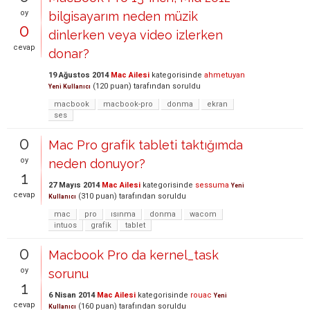
oy
bilgisayarım neden müzik
0
dinlerken veya video izlerken
cevap
donar?
19 Ağustos 2014
Mac Ailesi
kategorisinde
ahmetuyan
(
120
puan)
tarafından
soruldu
Yeni Kullanıcı
macbook
macbook-pro
donma
ekran
ses
0
Mac Pro grafik tableti taktığımda
oy
neden donuyor?
1
27 Mayıs 2014
Mac Ailesi
kategorisinde
sessuma
Yeni
cevap
(
310
puan)
tarafından
soruldu
Kullanıcı
mac
pro
ısınma
donma
wacom
intuos
grafik
tablet
0
Macbook Pro da kernel_task
oy
sorunu
1
6 Nisan 2014
Mac Ailesi
kategorisinde
rouac
Yeni
cevap
(
160
puan)
tarafından
soruldu
Kullanıcı