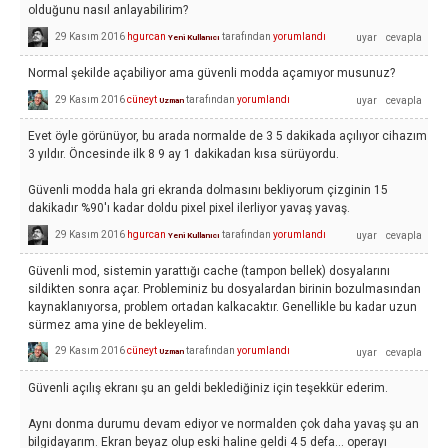
olduğunu nasıl anlayabilirim?
29 Kasım 2016
hgurcan
tarafından
yorumlandı
Yeni Kullanıcı
Normal şekilde açabiliyor ama güvenli modda açamıyor musunuz?
29 Kasım 2016
cüneyt
tarafından
yorumlandı
Uzman
Evet öyle görünüyor, bu arada normalde de 3 5 dakikada açılıyor cihazım
3 yıldır. Öncesinde ilk 8 9 ay 1 dakikadan kısa sürüyordu.
Güvenli modda hala gri ekranda dolmasını bekliyorum çizginin 15
dakikadır %90'ı kadar doldu pixel pixel ilerliyor yavaş yavaş.
29 Kasım 2016
hgurcan
tarafından
yorumlandı
Yeni Kullanıcı
Güvenli mod, sistemin yarattığı cache (tampon bellek) dosyalarını
sildikten sonra açar. Probleminiz bu dosyalardan birinin bozulmasından
kaynaklanıyorsa, problem ortadan kalkacaktır. Genellikle bu kadar uzun
sürmez ama yine de bekleyelim.
29 Kasım 2016
cüneyt
tarafından
yorumlandı
Uzman
Güvenli açılış ekranı şu an geldi beklediğiniz için teşekkür ederim.
Aynı donma durumu devam ediyor ve normalden çok daha yavaş şu an
bilgidayarım. Ekran beyaz olup eski haline geldi 4 5 defa... operayı