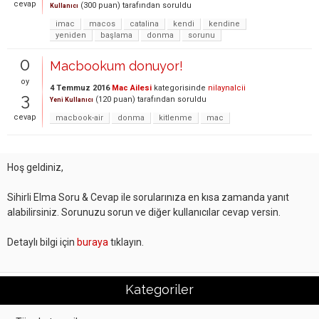
cevap
(
300
puan)
tarafından
soruldu
Kullanıcı
imac
macos
catalina
kendi
kendine
yeniden
başlama
donma
sorunu
0
Macbookum donuyor!
oy
4 Temmuz 2016
Mac Ailesi
kategorisinde
nilaynalcii
3
(
120
puan)
tarafından
soruldu
Yeni Kullanıcı
cevap
macbook-air
donma
kitlenme
mac
Hoş geldiniz,
Sihirli Elma Soru & Cevap ile sorularınıza en kısa zamanda yanıt
alabilirsiniz. Sorunuzu sorun ve diğer kullanıcılar cevap versin.
Detaylı bilgi için
buraya
tıklayın.
Kategoriler