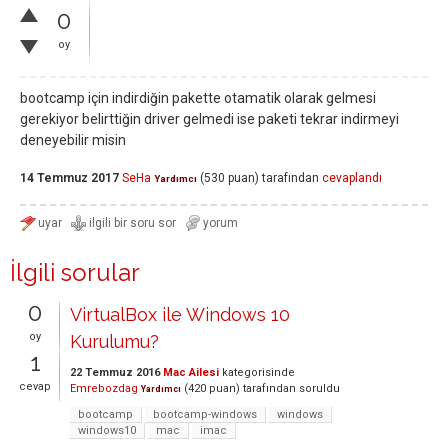
0
oy
bootcamp için indirdiğin pakette otamatik olarak gelmesi
gerekiyor belirttiğin driver gelmedi ise paketi tekrar indirmeyi
deneyebilir misin
14 Temmuz 2017
SeHa
(
530
puan)
tarafından
cevaplandı
Yardımcı
İlgili sorular
0
VirtualBox ile Windows 10
oy
Kurulumu?
1
22 Temmuz 2016
Mac Ailesi
kategorisinde
cevap
Emrebozdag
(
420
puan)
tarafından
soruldu
Yardımcı
bootcamp
bootcamp-windows
windows
windows10
mac
imac