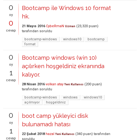
0
Bootcamp ile Windows 10 format
oy
hk.
0
21 Mayıs 2016
CybeRmaN
(
23,320
puan)
Uzman
cevap
tarafından
soruldu
bootcamp-windows
windows10
bootcamp
format
0
Bootcamp windows (win 10)
oy
açılırken hoşgeldiniz ekranında
1
kalıyor.
cevap
28 Nisan 2016
volkan atay
(
200
puan)
Yeni Kullanıcı
tarafından
soruldu
bootcamp-windows
windows
windows10
açılmıyor
hoşgeldiniz
0
boot camp yükleyici disk
oy
bulunamadı hatası
1
22 Şubat 2018
hazal
(
340
puan)
tarafından
Yeni Kullanıcı
cevap
soruldu