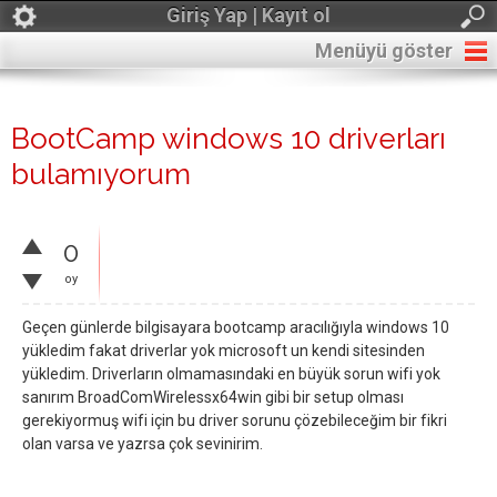
Giriş Yap | Kayıt ol
Menüyü göster
BootCamp windows 10 driverları
bulamıyorum
0
oy
Geçen günlerde bilgisayara bootcamp aracılığıyla windows 10
yükledim fakat driverlar yok microsoft un kendi sitesinden
yükledim. Driverların olmamasındaki en büyük sorun wifi yok
sanırım BroadComWirelessx64win gibi bir setup olması
gerekiyormuş wifi için bu driver sorunu çözebileceğim bir fikri
olan varsa ve yazrsa çok sevinirim.