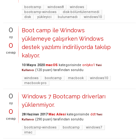
bootcamp
windows8
windows
bootcamp-windows
disk-bölüntülenemedi
disk
yükleyici
bulunamadı
windows10
0
Boot camp ile Windows
oy
yüklemeye çalışırken Windows
0
destek yazılımı indiriliyorda takılıp
cevap
kalıyor.
10 Mayıs 2020
macOS
kategorisinde
onlyko1
Yeni
(
120
puan)
tarafından
soruldu
Kullanıcı
windows
bootcamp
macbook
windows10
macbook-pro
0
Windows 7 Bootcamp driverları
oy
yüklenmiyor.
0
28 Haziran 2017
Mac Ailesi
kategorisinde
ddt
Yeni
cevap
(
290
puan)
tarafından
soruldu
Kullanıcı
bootcamp-windows
bootcamp
windows7
imac