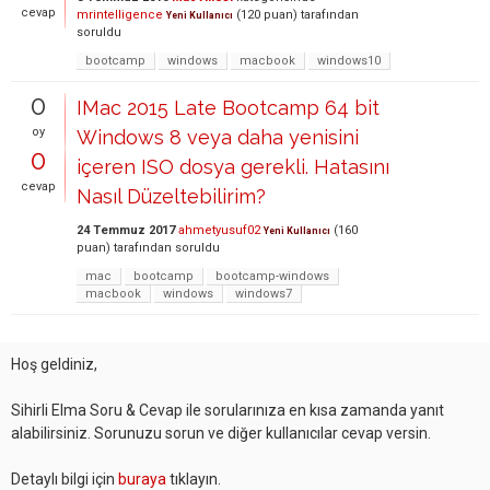
cevap
mrintelligence
(
120
puan)
tarafından
Yeni Kullanıcı
soruldu
bootcamp
windows
macbook
windows10
0
IMac 2015 Late Bootcamp 64 bit
oy
Windows 8 veya daha yenisini
0
içeren ISO dosya gerekli. Hatasını
cevap
Nasıl Düzeltebilirim?
24 Temmuz 2017
ahmetyusuf02
(
160
Yeni Kullanıcı
puan)
tarafından
soruldu
mac
bootcamp
bootcamp-windows
macbook
windows
windows7
Hoş geldiniz,
Sihirli Elma Soru & Cevap ile sorularınıza en kısa zamanda yanıt
alabilirsiniz. Sorunuzu sorun ve diğer kullanıcılar cevap versin.
Detaylı bilgi için
buraya
tıklayın.