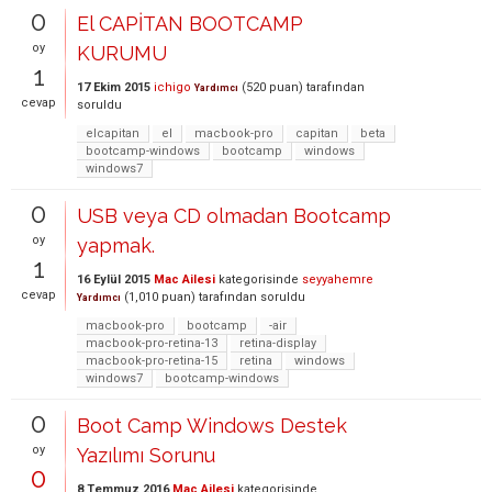
0
El CAPİTAN BOOTCAMP
oy
KURUMU
1
17 Ekim 2015
ichigo
(
520
puan)
tarafından
Yardımcı
cevap
soruldu
elcapitan
el
macbook-pro
capitan
beta
bootcamp-windows
bootcamp
windows
windows7
0
USB veya CD olmadan Bootcamp
oy
yapmak.
1
16 Eylül 2015
Mac Ailesi
kategorisinde
seyyahemre
cevap
(
1,010
puan)
tarafından
soruldu
Yardımcı
macbook-pro
bootcamp
-air
macbook-pro-retina-13
retina-display
macbook-pro-retina-15
retina
windows
windows7
bootcamp-windows
0
Boot Camp Windows Destek
oy
Yazılımı Sorunu
0
8 Temmuz 2016
Mac Ailesi
kategorisinde