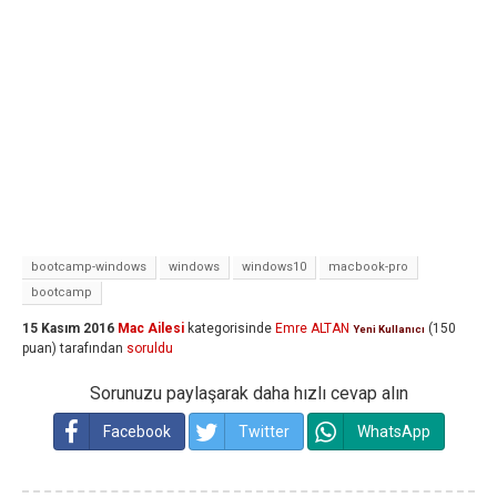
bootcamp-windows
windows
windows10
macbook-pro
bootcamp
15 Kasım 2016
Mac Ailesi
kategorisinde
Emre ALTAN
(
150
Yeni Kullanıcı
puan)
tarafından
soruldu
Sorunuzu paylaşarak daha hızlı cevap alın
Facebook
Twitter
WhatsApp