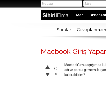
Mac
iPhone/i
Sorular
Cevaplanmam
Macbook Giriş Yapar
Macbook'umu açtığımda kullan
0
adı ve parola girmemi istiyor 
oy
kaldırabilirim?