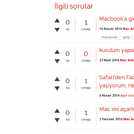
İlgili sorular
Macbook'a giri
0
1
16 Kasım 2016
Mac Ai
oy
cevap
macbook
giriş
kurulum yapark
0
0
27 Mart 2016
Mac Aile
oy
cevap
Safari'den Fa
0
1
yaşıyorum, ne
oy
cevap
6 Nisan 2014
ayşe ova
Mac imi açar
0
1
2 Haziran 2016
Mac Ai
oy
cevap