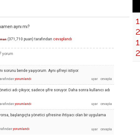
amamen aynı mı?
1
(
371,710
puan)
tarafından
cevaplandı
zman
 sorunu bende yaşıyorum. Aynı şifreyi istiyor.
tarafından
yorumlandı
yönetici adı çıkıyor, sadece şifre soruyor. Daha sonra kullanıcı adı
tarafından
yorumlandı
iyorsa, başlangıçta yönetici şifresine ihtiyacı olan bir uygulama
rafından
yorumlandı