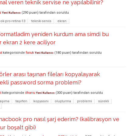
mal veren teknik servise ne yapılabilinir?
z
(
290
puan)
tarafından
soruldu
Yeni Kullanıcı
k-pro-retina-13
teknik-servis
ekran
ormatladim yeniden kurdum ama simdi bu
r ekran 2 kere aciliyor
si
kategorisinde
faruk
(
180
puan)
tarafından
soruldu
Yeni Kullanıcı
rler arası taşınan fileları kopyalayarak
rekli password sorma problemi?
i
kategorisinde
ilhanu
(
300
puan)
tarafından
soruldu
Yeni Kullanıcı
taşıma
taşırten
kopyasını
oluşturma
problemi
sürekli
macbook pro nasıl şarj ederim? (kalibrasyon ve
ur boşalt gibi)