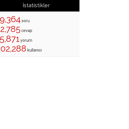
İstatistikler
19,364
soru
22,785
cevap
5,871
yorum
202,288
kullanıcı