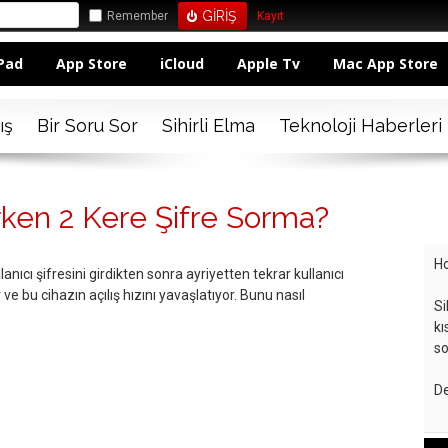
Remember
Kayıt
Pad
App Store
iCloud
Apple Tv
Mac App Store
ış
Bir Soru Sor
Sihirli Elma
Teknoloji Haberleri
ken 2 Kere Şifre Sorma?
Ho
ıcı şifresini girdikten sonra ayriyetten tekrar kullanıcı
ve bu cihazın açılış hızını yavaşlatıyor. Bunu nasıl
Si
kı
so
De