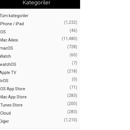
Kategoriler
Tüm kategoriler
(1,232)
iPhone / iPad
(46)
iOS
(11,480)
Mac Ailesi
(728)
macOS
(60)
Watch
(7)
watchOS
(218)
Apple TV
(0)
tvOS
(71)
iOS App Store
(283)
Mac App Store
(200)
iTunes Store
(283)
iCloud
(1,210)
Diğer