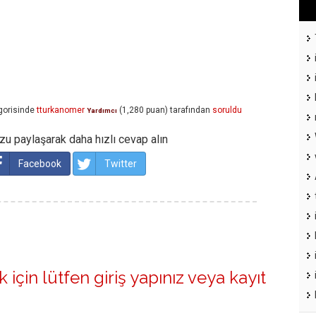
gorisinde
tturkanomer
(
1,280
puan)
tarafından
soruldu
Yardımcı
u paylaşarak daha hızlı cevap alın
Facebook
Twitter
 için lütfen
giriş yapınız
veya
kayıt