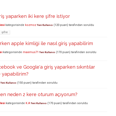
ş yaparken iki kere şifre istiyor
lesi
kategorisinde
kozmoz
(
120
puan)
tarafından
soruldu
Yeni Kullanıcı
şifre
en apple kimliği ile nasıl giriş yapabilirim
si
kategorisinde
maximus71
(
170
puan)
tarafından
soruldu
Yeni Kullanıcı
cebook ve Google'a giriş yaparken sıkıntılar
 yapabilirim?
(
150
puan)
tarafından
soruldu
Yeni Kullanıcı
ken neden 2 kere oturum açıyorum?
lesi
kategorisinde
K.A
(
170
puan)
tarafından
soruldu
Yeni Kullanıcı