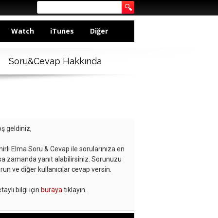
Watch
iTunes
Diğer
Soru&Cevap Hakkında
ş geldiniz,
hirli Elma Soru & Cevap ile sorularınıza en
sa zamanda yanıt alabilirsiniz. Sorunuzu
run ve diğer kullanıcılar cevap versin.
taylı bilgi için
buraya
tıklayın.