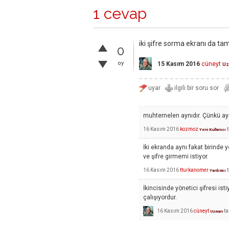
1 cevap
iki şifre sorma ekranı da t
0
oy
15 Kasım 2016
cüneyt
U
muhtemelen aynıdır. Çünkü aynı
16 Kasım 2016
kozmoz
Yeni Kullanıcı
İki ekranda aynı fakat birinde 
ve şifre girmemi istiyor.
16 Kasım 2016
tturkanomer
Yardımcı
İkincisinde yönetici şifresi ist
çalışıyordur.
16 Kasım 2016
cüneyt
ta
Uzman