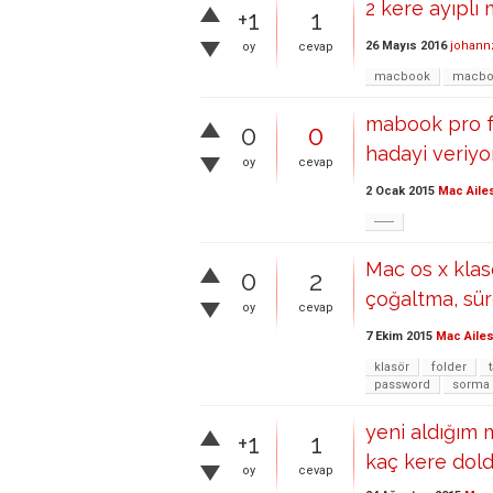
2 kere ayıplı 
+1
1
26 Mayıs 2016
johann
oy
cevap
macbook
macboo
mabook pro f
0
0
hadayi veriyo
oy
cevap
2 Ocak 2015
Mac Aile
------
Mac os x klasö
0
2
çoğaltma, sü
oy
cevap
7 Ekim 2015
Mac Ailes
klasör
folder
password
sorma
yeni aldığım 
+1
1
kaç kere dold
oy
cevap