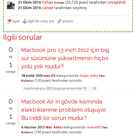
21 Ekim 2016
Ozhan
(
25,720
puan)
tarafından
cevaplandı
Uzman
21 Ekim 2016
cüneyt
tarafından
seçilmiş
İlgili sorular
0
Macbook pro 13-inch 2012 için big
oy
sur sürümüne yükseltmenin hiçbir
1
yolu yok mudur?
cevap
28 Aralık 2020
macOS
kategorisinde
özgür yıldız
Yeni
(
120
puan)
tarafından
soruldu
Kullanıcı
macbook-pro-2012-big-sur-yosemite-10
10
0
Macbook Air in gövde kısmında
oy
elektriklenme problemi oluşuyor.
1
Bu ciddi bir sorun mudur?
cevap
6 Haziran 2013
Mac Ailesi
kategorisinde
redevil07
Yeni
(
150
puan)
tarafından
soruldu
Kullanıcı