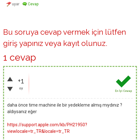
Bu soruya cevap vermek için lütfen
giriş yapınız
veya
kayıt olunuz
.
1 cevap
+1
oy
En İyi Cevap
daha önce time machine ile bir yedekleme almış mıydınız ?
aldıysanız eğer
https://support.apple.com/kb/PH21950?
viewlocale=tr_TR&locale=tr_TR