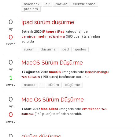
macbook
air
md232
elektriklenme
problem
0
İpad sürüm düşürme
oy
9 Aralık 2020
iPhone / iPad
kategorisinde
0
demirdenmehmet
(
580
puan)
tarafından
Yardımcı
soruldu
cevap
sürüm
düşürme
ipad
ipados
0
MacOS Sürüm Düşürme
oy
17 Ağustos 2018
macOS
kategorisinde
iamcihanakgul
1
(
190
puan)
tarafından
soruldu
Yeni Kullanıcı
cevap
macos
-
sürüm
düşürme
0
Mac Os Sürüm Düşürme
oy
1 Mart 2017
Mac Ailesi
kategorisinde
emrekacan
Yeni
0
(
140
puan)
tarafından
soruldu
Kullanıcı
cevap
0
sürüm düşürme