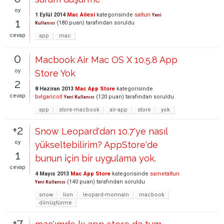
oy
1 Eylül 2014
Mac Ailesi
kategorisinde
saltun
Yeni
1
(
180
puan)
tarafından
soruldu
Kullanıcı
cevap
app
mac
0
Macbook Air Mac OS X 10.5.8 App
oy
Store Yok
2
8 Haziran 2013
Mac App Store
kategorisinde
cevap
bvlgaricoll
(
120
puan)
tarafından
soruldu
Yeni Kullanıcı
app
store-macbook
air-app
store
yok
+2
Snow Leopard'dan 10.7'ye nasıl
oy
yükseltebilirim? AppStore'de
1
bunun için bir uygulama yok.
cevap
4 Mayıs 2013
Mac App Store
kategorisinde
sametaltun
(
140
puan)
tarafından
soruldu
Yeni Kullanıcı
snow
lion
leopard-monnain
macbook
dönüştürme
+7