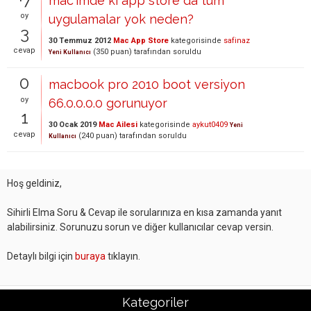
mac'ımde kı app store da tum
oy
uygulamalar yok neden?
3
30 Temmuz 2012
Mac App Store
kategorisinde
safinaz
cevap
(
350
puan)
tarafından
soruldu
Yeni Kullanıcı
0
macbook pro 2010 boot versiyon
oy
66.0.0.0.0 gorunuyor
1
30 Ocak 2019
Mac Ailesi
kategorisinde
aykut0409
Yeni
cevap
(
240
puan)
tarafından
soruldu
Kullanıcı
Hoş geldiniz,
Sihirli Elma Soru & Cevap ile sorularınıza en kısa zamanda yanıt
alabilirsiniz. Sorunuzu sorun ve diğer kullanıcılar cevap versin.
Detaylı bilgi için
buraya
tıklayın.
Kategoriler