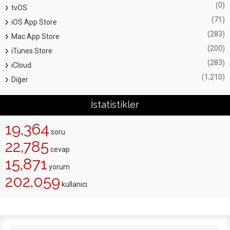
(0)
tvOS
(71)
iOS App Store
(283)
Mac App Store
(200)
iTunes Store
(283)
iCloud
(1,210)
Diğer
İstatistikler
19,364
soru
22,785
cevap
15,871
yorum
202,059
kullanıcı