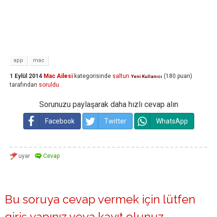
app
mac
1 Eylül 2014
Mac Ailesi
kategorisinde
saltun
(
180
puan)
Yeni Kullanıcı
tarafından
soruldu
Sorunuzu paylaşarak daha hızlı cevap alın
Facebook
Twitter
WhatsApp
Bu soruya cevap vermek için lütfen
giriş yapınız
veya
kayıt olunuz
.