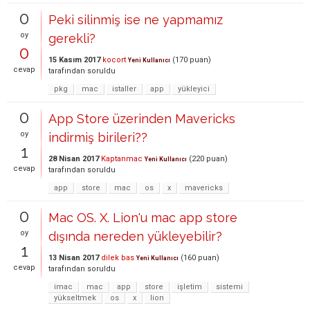
0
Peki silinmiş ise ne yapmamız
oy
gerekli?
0
15 Kasım 2017
kocort
(
170
puan)
Yeni Kullanıcı
cevap
tarafından
soruldu
pkg
mac
istaller
app
yükleyici
0
App Store üzerinden Mavericks
oy
indirmiş birileri??
1
28 Nisan 2017
Kaptanmac
(
220
puan)
Yeni Kullanıcı
cevap
tarafından
soruldu
app
store
mac
os
x
mavericks
0
Mac OS. X. Lion'u mac app store
oy
dışında nereden yükleyebilir?
1
13 Nisan 2017
dilek bas
(
160
puan)
Yeni Kullanıcı
cevap
tarafından
soruldu
imac
mac
app
store
işletim
sistemi
yükseltmek
os
x
lion