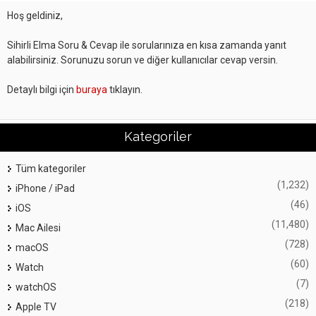
Hoş geldiniz,
Sihirli Elma Soru & Cevap ile sorularınıza en kısa zamanda yanıt
alabilirsiniz. Sorunuzu sorun ve diğer kullanıcılar cevap versin.
Detaylı bilgi için
buraya
tıklayın.
Kategoriler
Tüm kategoriler
(1,232)
iPhone / iPad
(46)
iOS
(11,480)
Mac Ailesi
(728)
macOS
(60)
Watch
(7)
watchOS
(218)
Apple TV