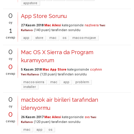
appstore
0
App Store Sorunu
oy
27 Kasım 2018
Mac Ailesi
kategorisinde
nazlıvera
Yeni
1
(
140
puan)
tarafından
soruldu
Kullanıcı
cevap
app
store
mac
os
macos-mojave
0
Mac OS X Sierra da Program
oy
kuramıyorum
0
5 Kasım 2018
Mac App Store
kategorisinde
ccyhnn
cevap
(
120
puan)
tarafından
soruldu
Yeni Kullanıcı
macos-sierra
mac
app
problem
installer
0
macbook air birileri tarafından
oy
izlenıyormu
0
26 Kasım 2017
Mac Ailesi
kategorisinde
svs
Yeni
cevap
(
120
puan)
tarafından
soruldu
Kullanıcı
mac
app
os