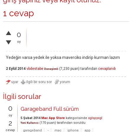
1 cevap
0
oy
Yedeğin varsa yedek ile yoksa maverciks indirip kurman lazım
2 Eylül 2014
vbdestabe
(
7,230
puan)
tarafından
cevaplandı
Deneyimli
İlgili sorular
0
Garageband Full sürüm
oy
5 Şubat 2014
Mac App Store
kategorisinde
xglspyxgl
2
(
170
puan)
tarafından
soruldu
Yeni Kullanıcı
cevap
garageband
-
mac
iphone
app