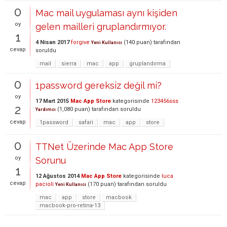
0
Mac mail uygulaması aynı kişiden
oy
gelen mailleri gruplandırmıyor.
1
4 Nisan 2017
forgive
(
140
puan)
tarafından
Yeni Kullanıcı
cevap
soruldu
mail
sierra
mac
app
gruplandırma
0
1password gereksiz değil mi?
oy
17 Mart 2015
Mac App Store
kategorisinde
123456sss
2
(
1,080
puan)
tarafından
soruldu
Yardımcı
cevap
1password
safari
mac
app
store
0
TTNet Üzerinde Mac App Store
oy
Sorunu
1
12 Ağustos 2014
Mac App Store
kategorisinde
luca
cevap
pacioli
(
170
puan)
tarafından
soruldu
Yeni Kullanıcı
mac
app
store
macbook
macbook-pro-retina-13