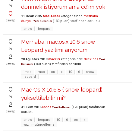
oy
donmek istiyorum ama cd'im yok
0
11 Ocak 2015
Mac Ailesi
kategorisinde
merhaba
cevap
dunyali
(
130
puan)
tarafından
soruldu
Yeni Kullanıcı
snow
leopard
0
Merhaba, mac.os.x 10.6 snow
oy
Leopard yazılımı arıyorum
2
20 Ağustos 2019
macOS
kategorisinde
dilek bas
Yeni
cevap
(
160
puan)
tarafından
soruldu
Kullanıcı
imac
mac
os
x
10
6
snow
leopard
0
Mac Os X 10.6.8 ( snow leopard)
oy
yükseltilebilir mi?
2
31 Ekim 2016
rades
(
120
puan)
tarafından
Yeni Kullanıcı
cevap
soruldu
snow
leopard
10
6
os
x
yazılımgüncelleme