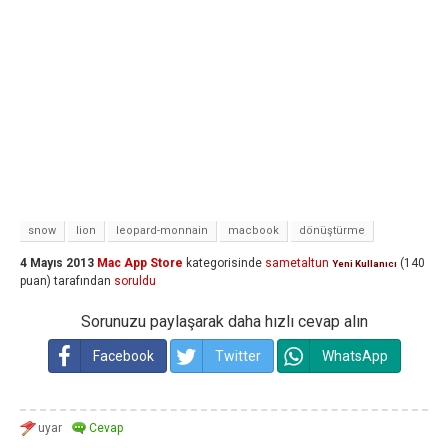
snow
lion
leopard-monnain
macbook
dönüştürme
4 Mayıs 2013
Mac App Store
kategorisinde
sametaltun
(
140
Yeni Kullanıcı
puan)
tarafından
soruldu
Sorunuzu paylaşarak daha hızlı cevap alın
Facebook
Twitter
WhatsApp