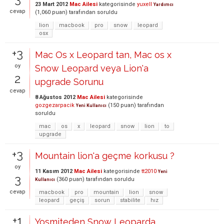
23 Mart 2012
Mac Ailesi
kategorisinde
yuxell
Yardımcı
cevap
(
1,060
puan)
tarafından
soruldu
lion
macbook
pro
snow
leopard
osx
+3
Mac Os x Leopard tan, Mac os x
oy
Snow Leopard veya Lion'a
2
upgrade Sorunu
cevap
8 Ağustos 2012
Mac Ailesi
kategorisinde
gozgezarpacik
(
150
puan)
tarafından
Yeni Kullanıcı
soruldu
mac
os
x
leopard
snow
lion
to
upgrade
+3
Mountain lion'a geçme korkusu ?
oy
11 Kasım 2012
Mac Ailesi
kategorisinde
tt2010
Yeni
3
(
360
puan)
tarafından
soruldu
Kullanıcı
cevap
macbook
pro
mountain
lion
snow
leopard
geçiş
sorun
stabilite
hız
+1
Yosmiteden Snow Leoparda