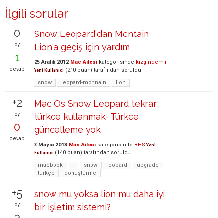
İlgili sorular
0
Snow Leopard'dan Montain
oy
Lion'a geçiş için yardım
1
25 Aralık 2012
Mac Ailesi
kategorisinde
kizgindemir
cevap
(
210
puan)
tarafından
soruldu
Yeni Kullanıcı
snow
leopard-monnain
lion
+2
Mac Os Snow Leopard tekrar
oy
türkce kullanmak- Türkce
0
güncelleme yok
cevap
3 Mayıs 2013
Mac Ailesi
kategorisinde
BHS
Yeni
(
140
puan)
tarafından
soruldu
Kullanıcı
macbook
-
snow
leopard
upgrade
türkçe
dönüştürme
+5
snow mu yoksa lion mu daha iyi
oy
bir işletim sistemi?
3