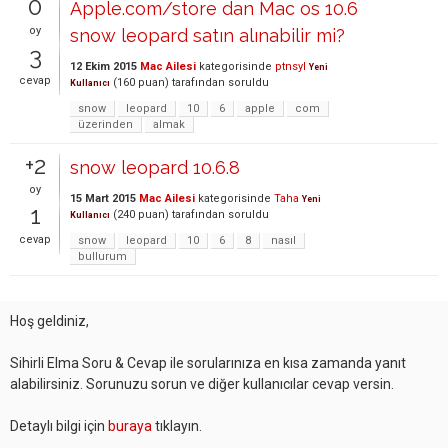
0
Apple.com/store dan Mac os 10.6
oy
snow leopard satın alınabilir mi?
3
12 Ekim 2015
Mac Ailesi
kategorisinde
ptnsyl
Yeni
cevap
(
160
puan)
tarafından
soruldu
Kullanıcı
snow
leopard
10
6
apple
com
üzerinden
almak
+2
snow leopard 10.6.8
oy
15 Mart 2015
Mac Ailesi
kategorisinde
Taha
Yeni
1
(
240
puan)
tarafından
soruldu
Kullanıcı
cevap
snow
leopard
10
6
8
nasıl
bullurum
Hoş geldiniz,
Sihirli Elma Soru & Cevap ile sorularınıza en kısa zamanda yanıt
alabilirsiniz. Sorunuzu sorun ve diğer kullanıcılar cevap versin.
Detaylı bilgi için
buraya
tıklayın.