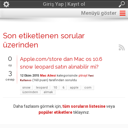
Giriş Yap | Kayıt ol
Menüyü göster
Son etiketlenen sorular
üzerinden
0
Apple.com/store dan Mac os 10.6
oy
snow leopard satın alınabilir mi?
3
12 Ekim 2015
Mac Ailesi
kategorisinde
ptnsyl
Yeni
cevap
(
160
puan)
tarafından
soruldu
Kullanıcı
snow
leopard
10
6
apple
com
üzerinden
almak
Daha fazlasını görmek için,
tüm soruların listesine
veya
popüler etiketlere
tıklayınız.