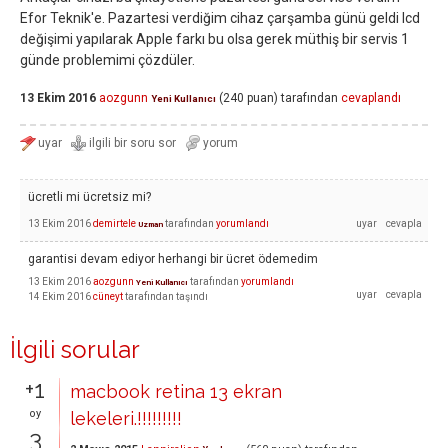
Efor Teknik'e. Pazartesi verdiğim cihaz çarşamba günü geldi lcd
değişimi yapılarak Apple farkı bu olsa gerek müthiş bir servis 1
günde problemimi çözdüler.
13 Ekim 2016
aozgunn
(
240
puan)
tarafından
cevaplandı
Yeni Kullanıcı
ücretli mi ücretsiz mi?
13 Ekim 2016
demirtele
tarafından
yorumlandı
Uzman
garantisi devam ediyor herhangi bir ücret ödemedim
13 Ekim 2016
aozgunn
tarafından
yorumlandı
Yeni Kullanıcı
14 Ekim 2016
cüneyt
tarafından
taşındı
İlgili sorular
+1
macbook retina 13 ekran
oy
lekeleri.!!!!!!!!!
3