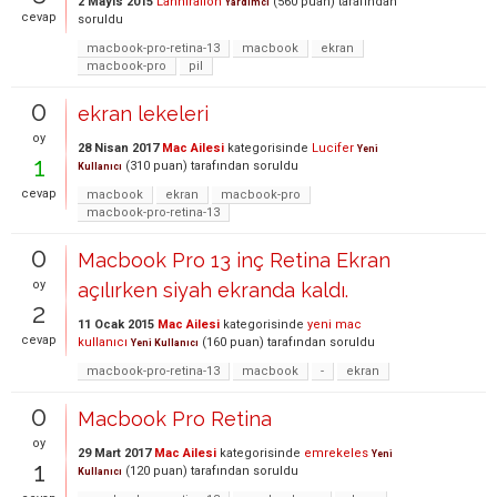
2 Mayıs 2015
Lanniralion
(
560
puan)
tarafından
Yardımcı
cevap
soruldu
macbook-pro-retina-13
macbook
ekran
macbook-pro
pil
0
ekran lekeleri
oy
28 Nisan 2017
Mac Ailesi
kategorisinde
Lucifer
Yeni
1
(
310
puan)
tarafından
soruldu
Kullanıcı
cevap
macbook
ekran
macbook-pro
macbook-pro-retina-13
0
Macbook Pro 13 inç Retina Ekran
oy
açılırken siyah ekranda kaldı.
2
11 Ocak 2015
Mac Ailesi
kategorisinde
yeni mac
cevap
kullanıcı
(
160
puan)
tarafından
soruldu
Yeni Kullanıcı
macbook-pro-retina-13
macbook
-
ekran
0
Macbook Pro Retina
oy
29 Mart 2017
Mac Ailesi
kategorisinde
emrekeles
Yeni
1
(
120
puan)
tarafından
soruldu
Kullanıcı