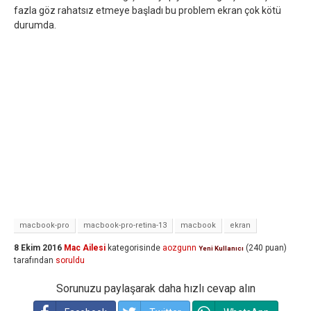
fazla göz rahatsız etmeye başladı bu problem ekran çok kötü
durumda.
macbook-pro
macbook-pro-retina-13
macbook
ekran
8 Ekim 2016
Mac Ailesi
kategorisinde
aozgunn
(
240
puan)
Yeni Kullanıcı
tarafından
soruldu
Sorunuzu paylaşarak daha hızlı cevap alın