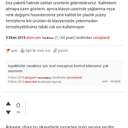
bez paketli halinde satılan ürünlerle giderebilirsiniz . Kalitelisini
almaya özen gösterin, ayrıca klavye üzerinde yağlanma veya
renk değişimi hissederseniz yine kaliteli bir plastik yüzey
temizleme kiti-ürünleri ile klavyenizide çekinmeden
temizleyebilrsiniz tabiki cok sıvı kullanmayın.
9 Ekim 2016
ekimcem
(
1,160
puan)
tarafından
cevaplandı
Yardımcı
teşekkürler cevabınız için özel mesajınızı kontrol ederseniz çok
sevinirim
9 Ekim 2016
aozgunn
tarafından
yorumlandı
Yeni Kullanıcı
9 Ekim 2016
demirtele
tarafından
taşındı
0
oy
Arkaşlar cihazı bu şikayetlerle pazartesi günü servise verdim