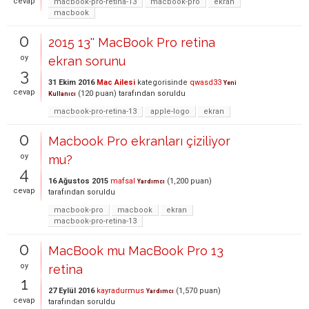
cevap
macbook-pro-retina-13
macbook-pro
ekran
macbook
0
2015 13'' MacBook Pro retina
oy
ekran sorunu
3
31 Ekim 2016
Mac Ailesi
kategorisinde
qwasd33
Yeni
cevap
(
120
puan)
tarafından
soruldu
Kullanıcı
macbook-pro-retina-13
apple-logo
ekran
0
Macbook Pro ekranları çiziliyor
oy
mu?
4
16 Ağustos 2015
mafsal
(
1,200
puan)
Yardımcı
cevap
tarafından
soruldu
macbook-pro
macbook
ekran
macbook-pro-retina-13
0
MacBook mu MacBook Pro 13
oy
retina
1
27 Eylül 2016
kayradurmus
(
1,570
puan)
Yardımcı
cevap
tarafından
soruldu