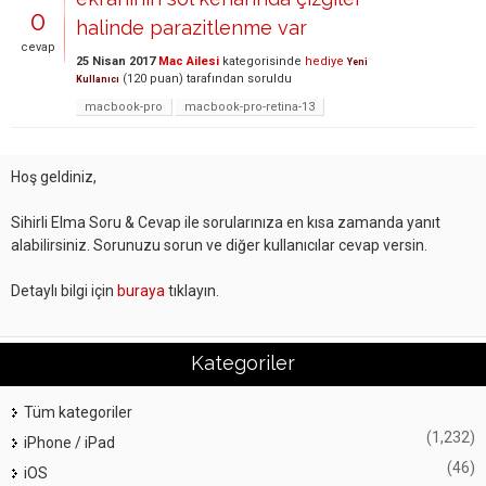
0
halinde parazitlenme var
cevap
25 Nisan 2017
Mac Ailesi
kategorisinde
hediye
Yeni
(
120
puan)
tarafından
soruldu
Kullanıcı
macbook-pro
macbook-pro-retina-13
Hoş geldiniz,
Sihirli Elma Soru & Cevap ile sorularınıza en kısa zamanda yanıt
alabilirsiniz. Sorunuzu sorun ve diğer kullanıcılar cevap versin.
Detaylı bilgi için
buraya
tıklayın.
Kategoriler
Tüm kategoriler
(1,232)
iPhone / iPad
(46)
iOS