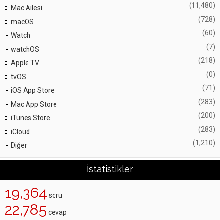
(11,480)
Mac Ailesi
(728)
macOS
(60)
Watch
(7)
watchOS
(218)
Apple TV
(0)
tvOS
(71)
iOS App Store
(283)
Mac App Store
(200)
iTunes Store
(283)
iCloud
(1,210)
Diğer
İstatistikler
19,364
soru
22,785
cevap