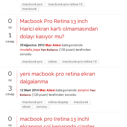
macbook-pro
macbook-pro-retina-13
macbook
0
Macbook Pro Retina 13 inch
oy
Harici ekran kartı olmamasından
1
dolayı kasıyor mu?
cevap
29 Ağustos 2013
Mac Ailesi
kategorisinde
mustafa_kaya
(
120
puan)
tarafından
Yeni Kullanıcı
soruldu
macbook-pro
retina
macbook-pro-retina-13
0
yeni macbook pro retina ekran
oy
dalgalanma
3
12 Mart 2014
Mac Ailesi
kategorisinde
ysnymn
Yeni
cevap
(
120
puan)
tarafından
soruldu
Kullanıcı
macbook-pro
retina-display
macbook
ekran
sorunu
0
macbook pro (retina 13 inch)
oy
ekranının sol kenarında çizgiler