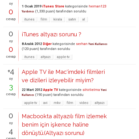
oy
1 Ocak 2019
iTunes Store
kategorisinde
heman123
0
(
1,330
puan)
tarafından
soruldu
Yardımcı
cevap
itunes
film
kirala
satın
al
0
iTunes altyazı sorunu ?
oy
8 Aralık 2012
Diğer
kategorisinde
serhan
Yeni Kullanıcı
0
(
120
puan)
tarafından
soruldu
cevap
itunes
altyazı
apple-tv
+4
Apple TV ile Mac'imdeki filmleri
oy
ve dizileri izleyebilir miyim?
3
22 Mart 2012
Apple TV
kategorisinde
sihirlielma
Yeni
cevap
(
190
puan)
tarafından
soruldu
Kullanıcı
apple-tv
avi
mkv
film
video
altyazı
0
Macbookta altyazılı film izlemek
oy
benim için işkence haline
4
dönüştü.(Altyazı sorunu)
cevap