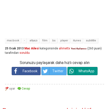
macbook
-
altyazı
film
bs
player
itunes
subtittle
25 Ocak 2013
Mac Ailesi
kategorisinde
ahmettx
(
260
puan)
Yeni Kullanıcı
tarafından
soruldu
Sorunuzu paylaşarak daha hızlı cevap alın
Facebook
Twitter
WhatsApp