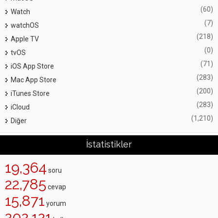
(60)
Watch
(7)
watchOS
(218)
Apple TV
(0)
tvOS
(71)
iOS App Store
(283)
Mac App Store
(200)
iTunes Store
(283)
iCloud
(1,210)
Diğer
İstatistikler
19,364
soru
22,785
cevap
15,871
yorum
202,121