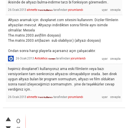
ikisinde de altyazı bulma-indirme tarzı bi fonksiyon göremedim..
26 Ocak 2013
ahmettx
tarafından
yorumlandı
Yeni Kullanıcı
Altyazı aramak için: divxplanet.com sitesini kullanırım. Diziler filmlerin
altyazıları mevcut. Altyazıyı indirdikten sonra filmle aynı isimde
olmalılar. Mesela
The.matrix.2003.avi(film dosyası)
The.matrix.2003.srt(bazen .sub olabiliyor.) (altyazı dosyası)
Ondan sonra hangi playerla açarsanız açın çalışacaktır.
26 Ocak 2013
Antiokhos
tarafından
yorumlandı
Uzman
hepimiz divxplanet'i kullanıyoruz ama eski filmlerin veya bazı
versiyonların tam senkronize altyazısı olmayabiliyor orada.. ben direk
uygun altyazı bulan bir program sormuştum, altyazı ve film olduktan
sonra nasıl izleyeceğimizi sormamıştım.. yine de teşekkürler cevap
verdiğiniz için..
26 Ocak 2013
ahmettx
tarafından
yorumlandı
Yeni Kullanıcı
0
oy