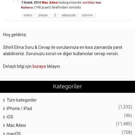
7 Aralık 2014
Mac Ailesi
kategorisinde
zer0day
Yeni
(
140
puan)
tarafından
soruldu
Kullanıcı
video
player
2
altyazıyla
izleme
Hoş geldiniz,
Sihirli Elma Soru & Cevap ile sorularınıza en kısa zamanda yanıt
alabilirsiniz. Sorunuzu sorun ve diğer kullanıcılar cevap versin.
Detaylı bilgi için
buraya
tıklayın.
Kategoriler
Tüm kategoriler
(1,232)
iPhone / iPad
(46)
iOS
(11,480)
Mac Ailesi
(728)
macOS