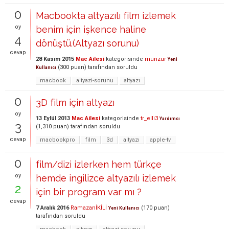
0
Macbookta altyazılı film izlemek
oy
benim için işkence haline
4
dönüştü.(Altyazı sorunu)
cevap
28 Kasım 2015
Mac Ailesi
kategorisinde
munzur
Yeni
(
300
puan)
tarafından
soruldu
Kullanıcı
macbook
altyazi-sorunu
altyazı
0
3D film için altyazı
oy
13 Eylül 2013
Mac Ailesi
kategorisinde
tr_elli3
Yardımcı
3
(
1,310
puan)
tarafından
soruldu
cevap
macbookpro
film
3d
altyazı
apple-tv
0
film/dizi izlerken hem türkçe
oy
hemde ingilizce altyazılı izlemek
2
için bir program var mı ?
cevap
7 Aralık 2016
RamazanİKİLİ
(
170
puan)
Yeni Kullanıcı
tarafından
soruldu