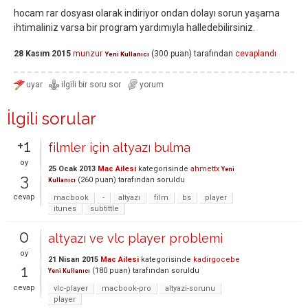
hocam rar dosyası olarak indiriyor ondan dolayı sorun yaşama
ihtimaliniz varsa bir program yardımıyla halledebilirsiniz.
28 Kasım 2015
munzur
(
300
puan)
tarafından
cevaplandı
Yeni Kullanıcı
İlgili sorular
+1
filmler için altyazı bulma
oy
25 Ocak 2013
Mac Ailesi
kategorisinde
ahmettx
Yeni
3
(
260
puan)
tarafından
soruldu
Kullanıcı
cevap
macbook
-
altyazı
film
bs
player
itunes
subtittle
0
altyazı ve vlc player problemi
oy
21 Nisan 2015
Mac Ailesi
kategorisinde
kadirgocebe
1
(
180
puan)
tarafından
soruldu
Yeni Kullanıcı
cevap
vlc-player
macbook-pro
altyazi-sorunu
player