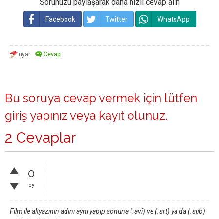
Sorunuzu paylaşarak daha hızlı cevap alın
Facebook
Twitter
WhatsApp
Bu soruya cevap vermek için lütfen
giriş yapınız
veya
kayıt olunuz
.
2 Cevaplar
0
oy
Film ile altyazının adını aynı yapıp sonuna (.avi) ve (.srt) ya da (.sub)