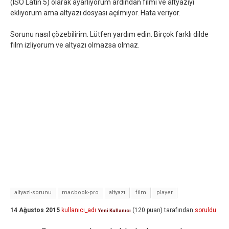
(ISO Latin 5) olarak ayarlıyorum ardından filmi ve altyazıyı
ekliyorum ama altyazı dosyası açılmıyor. Hata veriyor.
Sorunu nasıl çözebilirim. Lütfen yardım edin. Birçok farklı dilde
film izliyorum ve altyazı olmazsa olmaz.
altyazi-sorunu
macbook-pro
altyazı
film
player
14 Ağustos 2015
kullanıcı_adı
(
120
puan)
tarafından
soruldu
Yeni Kullanıcı