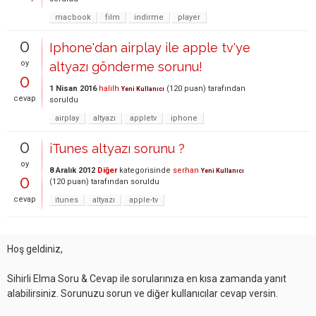
macbook
film
indirme
player
0
Iphone'dan airplay ile apple tv'ye
oy
altyazı gönderme sorunu!
0
1 Nisan 2016
halilh
(
120
puan)
tarafından
Yeni Kullanıcı
cevap
soruldu
airplay
altyazı
appletv
iphone
0
iTunes altyazı sorunu ?
oy
8 Aralık 2012
Diğer
kategorisinde
serhan
Yeni Kullanıcı
0
(
120
puan)
tarafından
soruldu
cevap
itunes
altyazı
apple-tv
Hoş geldiniz,
Sihirli Elma Soru & Cevap ile sorularınıza en kısa zamanda yanıt
alabilirsiniz. Sorunuzu sorun ve diğer kullanıcılar cevap versin.