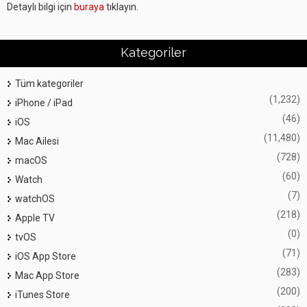
Detaylı bilgi için
buraya
tıklayın.
Kategoriler
Tüm kategoriler
(1,232)
iPhone / iPad
(46)
iOS
(11,480)
Mac Ailesi
(728)
macOS
(60)
Watch
(7)
watchOS
(218)
Apple TV
(0)
tvOS
(71)
iOS App Store
(283)
Mac App Store
(200)
iTunes Store