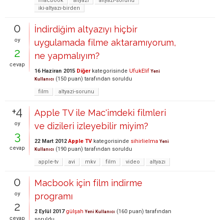
macbook
altyazı
altyazi-sorunu
iki-altyazı-birden
0
İndirdiğim altyazıyı hiçbir
oy
uygulamada filme aktaramıyorum,
2
ne yapmalıyım?
cevap
16 Haziran 2015
Diğer
kategorisinde
UfukElif
Yeni
(
150
puan)
tarafından
soruldu
Kullanıcı
film
altyazi-sorunu
+4
Apple TV ile Mac'imdeki filmleri
oy
ve dizileri izleyebilir miyim?
3
22 Mart 2012
Apple TV
kategorisinde
sihirlielma
Yeni
cevap
(
190
puan)
tarafından
soruldu
Kullanıcı
apple-tv
avi
mkv
film
video
altyazı
0
Macbook için film indirme
oy
programı
2
2 Eylül 2017
gülşah
(
160
puan)
tarafından
Yeni Kullanıcı
cevap
soruldu