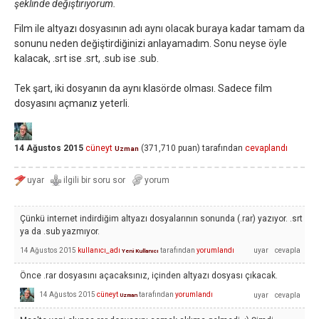
şeklinde değiştiriyorum.
Film ile altyazı dosyasının adı aynı olacak buraya kadar tamam da
sonunu neden değiştirdiğinizi anlayamadım. Sonu neyse öyle
kalacak, .srt ise .srt, .sub ise .sub.
Tek şart, iki dosyanın da aynı klasörde olması. Sadece film
dosyasını açmanız yeterli.
14 Ağustos 2015
cüneyt
(
371,710
puan)
tarafından
cevaplandı
Uzman
Çünkü internet indirdiğim altyazı dosyalarının sonunda (.rar) yazıyor. .srt
ya da .sub yazmıyor.
14 Ağustos 2015
kullanıcı_adı
tarafından
yorumlandı
Yeni Kullanıcı
Önce .rar dosyasını açacaksınız, içinden altyazı dosyası çıkacak.
14 Ağustos 2015
cüneyt
tarafından
yorumlandı
Uzman