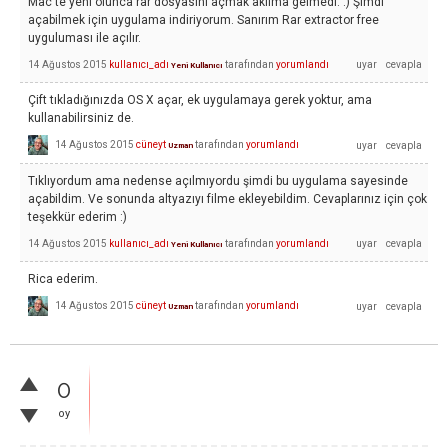
Mac'te yeni olunca rar dosyasını açmak aklıma gelmedi. :) Şimdi
açabilmek için uygulama indiriyorum. Sanırım Rar extractor free
uyguluması ile açılır.
14 Ağustos 2015
kullanıcı_adı
tarafından
yorumlandı
Yeni Kullanıcı
Çift tıkladığınızda OS X açar, ek uygulamaya gerek yoktur, ama
kullanabilirsiniz de.
14 Ağustos 2015
cüneyt
tarafından
yorumlandı
Uzman
Tıklıyordum ama nedense açılmıyordu şimdi bu uygulama sayesinde
açabildim. Ve sonunda altyazıyı filme ekleyebildim. Cevaplarınız için çok
teşekkür ederim :)
14 Ağustos 2015
kullanıcı_adı
tarafından
yorumlandı
Yeni Kullanıcı
Rica ederim.
14 Ağustos 2015
cüneyt
tarafından
yorumlandı
Uzman
0
oy