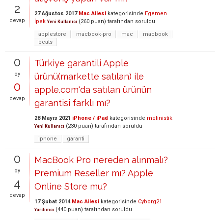
2
27 Ağustos 2017
Mac Ailesi
kategorisinde
Egemen
cevap
İpek
(
260
puan)
tarafından
soruldu
Yeni Kullanıcı
applestore
macbook-pro
mac
macbook
beats
0
Türkiye garantili Apple
oy
ürünü(markette satılan) ile
0
apple.com'da satılan ürünün
cevap
garantisi farklı mı?
28 Mayıs 2021
iPhone / iPad
kategorisinde
melinistik
(
230
puan)
tarafından
soruldu
Yeni Kullanıcı
iphone
garanti
0
MacBook Pro nereden alınmalı?
oy
Premium Reseller mı? Apple
4
Online Store mu?
cevap
17 Şubat 2014
Mac Ailesi
kategorisinde
Cyborg21
(
440
puan)
tarafından
soruldu
Yardımcı