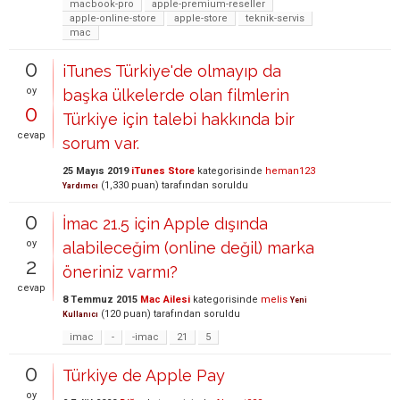
macbook-pro
apple-premium-reseller
apple-online-store
apple-store
teknik-servis
mac
0
iTunes Türkiye'de olmayıp da
oy
başka ülkelerde olan filmlerin
0
Türkiye için talebi hakkında bir
cevap
sorum var.
25 Mayıs 2019
iTunes Store
kategorisinde
heman123
(
1,330
puan)
tarafından
soruldu
Yardımcı
0
İmac 21.5 için Apple dışında
oy
alabileceğim (online değil) marka
2
öneriniz varmı?
cevap
8 Temmuz 2015
Mac Ailesi
kategorisinde
melis
Yeni
(
120
puan)
tarafından
soruldu
Kullanıcı
imac
-
-imac
21
5
0
Türkiye de Apple Pay
oy