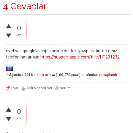
4 Cevaplar
0
oy
evet var. google'a 'apple online destek' yazip aratin. ucretsiz
telefon hatlari icin
https://support.apple.com/tr-tr/HT201232
1 Ağustos 2016
erkam
(
160,470
puan)
tarafından
cevaplandı
Uzman
0
oy