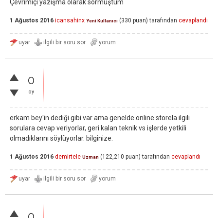
Çevrimiçi yazışma olarak sormuştum
1 Ağustos 2016
icansahinx
(
330
puan)
tarafından
cevaplandı
Yeni Kullanıcı
0
oy
erkam bey'in dediği gibi var ama genelde online storela ilgili
sorulara cevap veriyorlar, geri kalan teknik vs işlerde yetkili
olmadıklarını söylüyorlar. bilginize.
1 Ağustos 2016
demirtele
(
122,210
puan)
tarafından
cevaplandı
Uzman
0