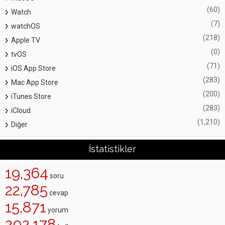
(60)
Watch
(7)
watchOS
(218)
Apple TV
(0)
tvOS
(71)
iOS App Store
(283)
Mac App Store
(200)
iTunes Store
(283)
iCloud
(1,210)
Diğer
İstatistikler
19,364
soru
22,785
cevap
15,871
yorum
202,178