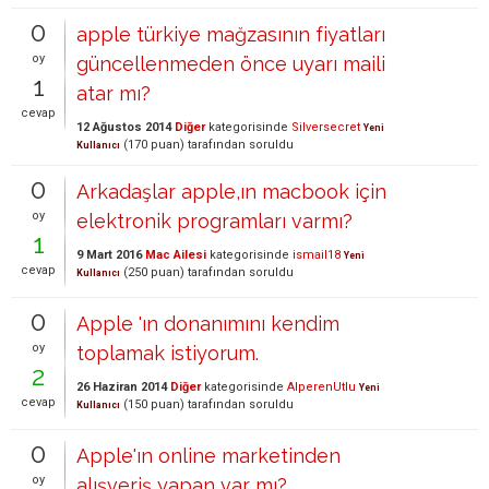
0
apple türkiye mağzasının fiyatları
oy
güncellenmeden önce uyarı maili
1
atar mı?
cevap
12 Ağustos 2014
Diğer
kategorisinde
Silversecret
Yeni
(
170
puan)
tarafından
soruldu
Kullanıcı
0
Arkadaşlar apple,ın macbook için
oy
elektronik programları varmı?
1
9 Mart 2016
Mac Ailesi
kategorisinde
ismail18
Yeni
cevap
(
250
puan)
tarafından
soruldu
Kullanıcı
0
Apple 'ın donanımını kendim
oy
toplamak istiyorum.
2
26 Haziran 2014
Diğer
kategorisinde
AlperenUtlu
Yeni
cevap
(
150
puan)
tarafından
soruldu
Kullanıcı
0
Apple'ın online marketinden
oy
alışveriş yapan var mı?