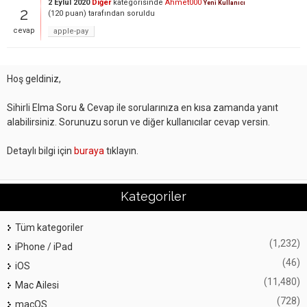
2 Eylül 2020
Diğer
kategorisinde
Ahmet000
Yeni Kullanıcı
2
(
120
puan)
tarafından
soruldu
cevap
apple-pay
Hoş geldiniz,
Sihirli Elma Soru & Cevap ile sorularınıza en kısa zamanda yanıt
alabilirsiniz. Sorunuzu sorun ve diğer kullanıcılar cevap versin.
Detaylı bilgi için
buraya
tıklayın.
Kategoriler
Tüm kategoriler
(1,232)
iPhone / iPad
(46)
iOS
(11,480)
Mac Ailesi
(728)
macOS