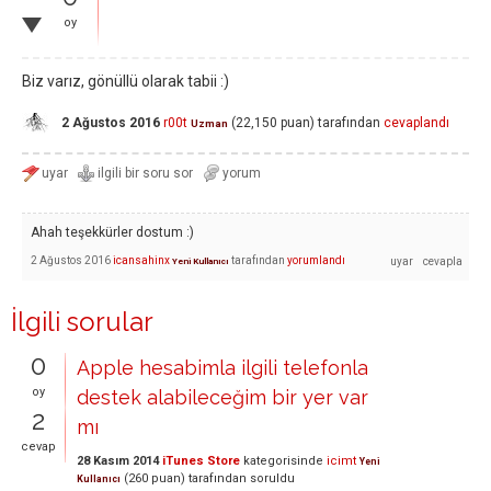
oy
Biz varız, gönüllü olarak tabii :)
2 Ağustos 2016
r00t
(
22,150
puan)
tarafından
cevaplandı
Uzman
Ahah teşekkürler dostum :)
2 Ağustos 2016
icansahinx
tarafından
yorumlandı
Yeni Kullanıcı
İlgili sorular
0
Apple hesabimla ilgili telefonla
oy
destek alabileceğim bir yer var
2
mı
cevap
28 Kasım 2014
iTunes Store
kategorisinde
icimt
Yeni
(
260
puan)
tarafından
soruldu
Kullanıcı