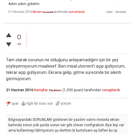
Adım adım gidelim.
21 Haziran 2016
Kevser
tarafından
yorumlandı
Deneyimli
0
oy
Tam olarak sorunun ne olduğunu anlayamadığım için bir şey
söyleyemiyorum maalesef. Ben misal utorrent'i açıp gizliyorum;
tekrar açıp gizliyorum. Ekrana gelip, gitme sürecinde bir sıkıntı
görmüyorum.
21 Haziran 2016
Kampfar
(
1,090
puan)
tarafından
cevaplandı
Yardımcı
Bilgisayardaki SORUNLARI gösteren bir yazılım varmı mesela ekran
kartında sorun yok şurda sorun var gibi.clover configration diye bişi var
ama kullanmayı bilmiyorum.şu dertten bi kurtulsam.ay lütfen bu işi