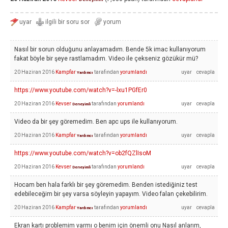
Nasıl bir sorun olduğunu anlayamadım. Bende 5k imac kullanıyorum
fakat böyle bir şeye rastlamadım. Video ile çekseniz gözükür mü?
20 Haziran 2016
Kampfar
tarafından
yorumlandı
Yardımcı
https://www.youtube.com/watch?v=-lxu1PGfEr0
20 Haziran 2016
Kevser
tarafından
yorumlandı
Deneyimli
Video da bir şey göremedim. Ben apc ups ile kullanıyorum.
20 Haziran 2016
Kampfar
tarafından
yorumlandı
Yardımcı
https://www.youtube.com/watch?v=ob2fQZlIsoM
20 Haziran 2016
Kevser
tarafından
yorumlandı
Deneyimli
Hocam ben hala farklı bir şey göremedim. Benden istediğiniz test
edebileceğim bir şey varsa söyleyin yapayım. Video falan çekebilirim.
20 Haziran 2016
Kampfar
tarafından
yorumlandı
Yardımcı
Ekran kartı problemim varmı o benim için önemli onu Nasıl anlarım,