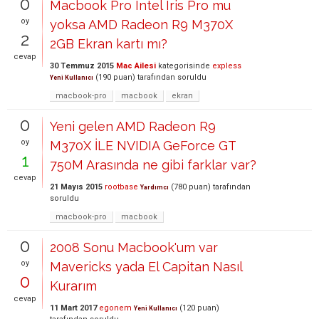
0
Macbook Pro Intel Iris Pro mu
oy
yoksa AMD Radeon R9 M370X
2
2GB Ekran kartı mı?
cevap
30 Temmuz 2015
Mac Ailesi
kategorisinde
expless
(
190
puan)
tarafından
soruldu
Yeni Kullanıcı
macbook-pro
macbook
ekran
0
Yeni gelen AMD Radeon R9
oy
M370X İLE NVIDIA GeForce GT
1
750M Arasında ne gibi farklar var?
cevap
21 Mayıs 2015
rootbase
(
780
puan)
tarafından
Yardımcı
soruldu
macbook-pro
macbook
0
2008 Sonu Macbook'um var
oy
Mavericks yada El Capitan Nasıl
0
Kurarım
cevap
11 Mart 2017
egonem
(
120
puan)
Yeni Kullanıcı