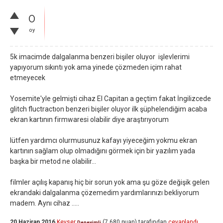
0
oy
5k imacimde dalgalanma benzeri bişiler oluyor işlevlerimi
yapıyorum sıkıntı yok ama yinede çözmeden içim rahat
etmeyecek
Yosemite'yle gelmişti cihaz El Capitan a geçtim fakat İngilizcede
glitch fluctractıon benzeri bişiler oluyor ilk şüphelendiğim acaba
ekran kartının firmwaresi olabilir diye araştırıyorum
lütfen yardımcı olurmusunuz kafayı yiyeceğim yokmu ekran
kartının sağlam olup olmadığını görmek için bir yazılım yada
başka bir metod ne olabilir...
filmler açılış kapanış hiç bir sorun yok ama şu göze değişik gelen
ekrandaki dalgalanma çözemedim yardımlarınızı bekliyorum
madem. Aynı cihaz .....
20 Haziran 2016
Kevser
(
7,680
puan)
tarafından
cevaplandı
Deneyimli