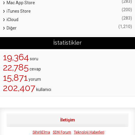
(283)
Mac App Store
(200)
iTunes Store
(283)
iCloud
(1,210)
Diğer
İstatistikler
19,364
soru
22,785
cevap
15,871
yorum
202,407
kullanıcı
İletişim
SihirliElma
SDN Forum
Teknoloji Haberleri