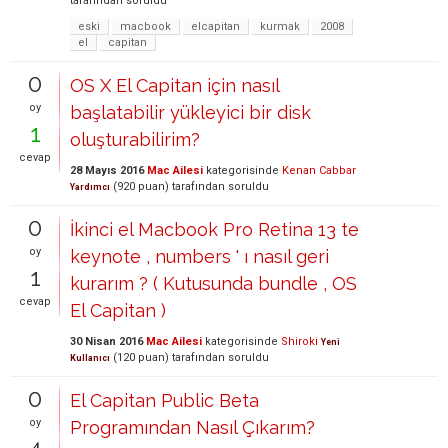
tarafından
soruldu
eski
macbook
elcapitan
kurmak
2008
el
capitan
0
OS X El Capitan için nasıl
oy
başlatabilir yükleyici bir disk
1
oluşturabilirim?
cevap
28 Mayıs 2016
Mac Ailesi
kategorisinde
Kenan Cabbar
(
920
puan)
tarafından
soruldu
Yardımcı
0
İkinci el Macbook Pro Retina 13 te
oy
keynote , numbers ' ı nasıl geri
1
kurarım ? ( Kutusunda bundle , OS
cevap
El Capitan )
30 Nisan 2016
Mac Ailesi
kategorisinde
Shiroki
Yeni
(
120
puan)
tarafından
soruldu
Kullanıcı
0
El Capitan Public Beta
oy
Programından Nasıl Çıkarım?