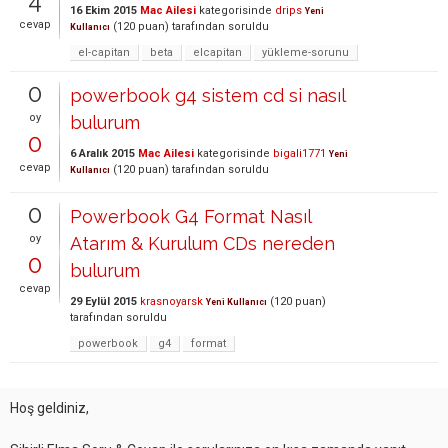
4
16 Ekim 2015
Mac Ailesi
kategorisinde
drips
Yeni
cevap
(
120
puan)
tarafından
soruldu
Kullanıcı
el-capitan
beta
elcapitan
yükleme-sorunu
0
powerbook g4 sistem cd si nasıl
oy
bulurum
0
6 Aralık 2015
Mac Ailesi
kategorisinde
bigali1771
Yeni
cevap
(
120
puan)
tarafından
soruldu
Kullanıcı
0
Powerbook G4 Format Nasıl
oy
Atarım & Kurulum CDs nereden
0
bulurum
cevap
29 Eylül 2015
krasnoyarsk
(
120
puan)
Yeni Kullanıcı
tarafından
soruldu
powerbook
g4
format
Hoş geldiniz,