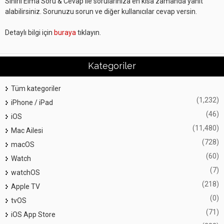
Sihirli Elma Soru & Cevap ile sorularınıza en kısa zamanda yanıt
alabilirsiniz. Sorunuzu sorun ve diğer kullanıcılar cevap versin.
Detaylı bilgi için
buraya
tıklayın.
Kategoriler
Tüm kategoriler
(1,232)
iPhone / iPad
(46)
iOS
(11,480)
Mac Ailesi
(728)
macOS
(60)
Watch
(7)
watchOS
(218)
Apple TV
(0)
tvOS
(71)
iOS App Store