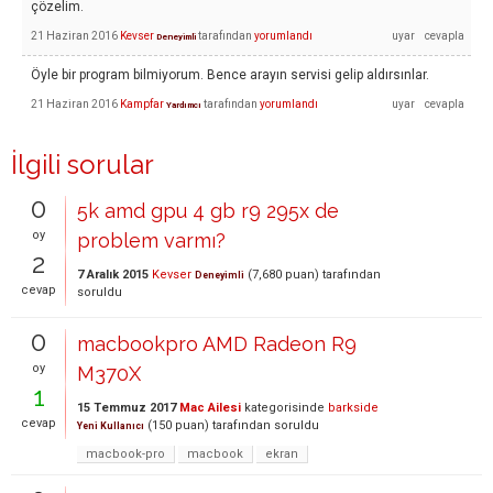
çözelim.
21 Haziran 2016
Kevser
tarafından
yorumlandı
Deneyimli
Öyle bir program bilmiyorum. Bence arayın servisi gelip aldırsınlar.
21 Haziran 2016
Kampfar
tarafından
yorumlandı
Yardımcı
İlgili sorular
0
5k amd gpu 4 gb r9 295x de
oy
problem varmı?
2
7 Aralık 2015
Kevser
(
7,680
puan)
tarafından
Deneyimli
cevap
soruldu
0
macbookpro AMD Radeon R9
oy
M370X
1
15 Temmuz 2017
Mac Ailesi
kategorisinde
barkside
cevap
(
150
puan)
tarafından
soruldu
Yeni Kullanıcı
macbook-pro
macbook
ekran