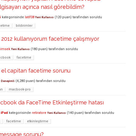
lgisayarı açınca nasıl görebildim?
S
kategorisinde
latif08
(
120
puan)
tarafından
soruldu
Yeni Kullanıcı
cetime
bildirimler
2012 kullanıyorum facetime çalışmıyor
simsek
(
180
puan)
tarafından
soruldu
Yeni Kullanıcı
cbook
facetime
el capitan facetime sorunu
(
4,280
puan)
tarafından
soruldu
Deneyimli
an
macbook-pro
cbook da FaceTime Etkinleştirme hatası
 iPad
kategorisinde
retiratore
(
140
puan)
tarafından
soruldu
Yeni Kullanıcı
k
facetime
etkinleştirme
imessage sorunu?