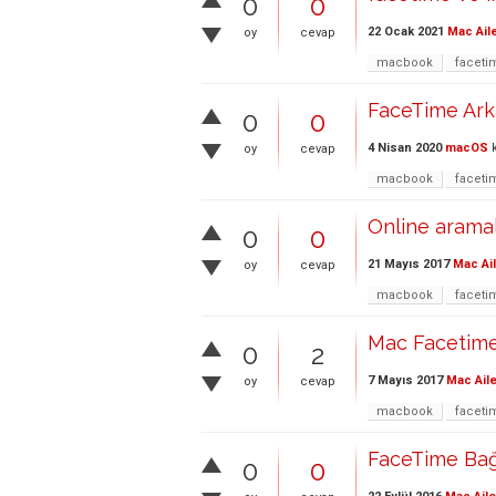
0
0
22 Ocak 2021
Mac Ail
oy
cevap
macbook
faceti
FaceTime Ark
0
0
4 Nisan 2020
macOS
k
oy
cevap
macbook
faceti
Online aramal
0
0
21 Mayıs 2017
Mac Ai
oy
cevap
macbook
faceti
Mac Facetime
0
2
7 Mayıs 2017
Mac Aile
oy
cevap
macbook
faceti
FaceTime Bağl
0
0