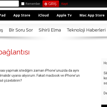
Remember
Kayıt
Pad
App Store
iCloud
Apple Tv
Mac App Store
ış
Bir Soru Sor
Sihirli Elma
Teknoloji Haberleri
ağlantısı
Ho
ası yapmak istediğim zaman iPhone'unuzda da aynı
Si
lmalıdır uyarısı alıyorum. Fakat macbook ve iPhone'un
kı
sıl çözebilirim?
so
De