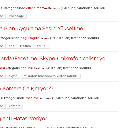
esi
kategorisinde
ertanturan
(
120
puan)
tarafından
soruldu
Yeni Kullanıcı
me
imessage
a Plan Uygulama Sesini Yükseltme
ategorisinde
ozgursagdir
(
19,310
puan)
tarafından
soruldu
Uzman
me
ses
kısılma
sorunu
arda (Facetime, Skype ) mikrofon calismiyor
lesi
kategorisinde
Miri
(
410
puan)
tarafından
soruldu
Yardımcı
me
skype
mikrafon-macbookmikrafonsorunu-
 Kamera Çalışmıyor??
si
kategorisinde
maclove
(
1,540
puan)
tarafından
soruldu
Yardımcı
me
kamera
antı Hatası Veriyor