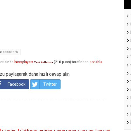
acbookpro
orisinde
bassplayerr
(
210
puan)
tarafından
soruldu
Yeni Kullanıcı
u paylaşarak daha hızlı cevap alın
Facebook
Twitter