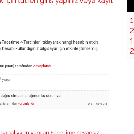
 için lütfen
giriş yapınız
veya
kayıt
1
 Facetime->Tercihler'i tıklayarak hangi hesabın etkin
i hesabı kullandığınız bilgisayar için etkinleştirmemiş
80
puan)
tarafından
cevaplandı
 doğru olmasına rağmen bu sorun var
tarafından
yorumlandı
ıcı
kapalıyken yapılan FaceTime cevapsız