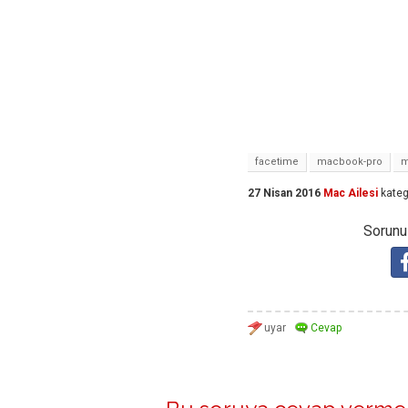
facetime
macbook-pro
m
27 Nisan 2016
Mac Ailesi
kateg
Sorunuz