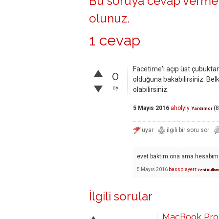
Bu soruya cevap vermek
olunuz
.
1 cevap
Facetime'ı açıp üst çubuktan
0
olduğuna bakabilirsiniz. Belk
oy
olabilirsiniz.
5 Mayıs 2016
aholyly
(
8
Yardımcı
evet baktım ona ama hesabım
5 Mayıs 2016
bassplayerr
Yeni Kullan
İlgili sorular
MacBook Pro 