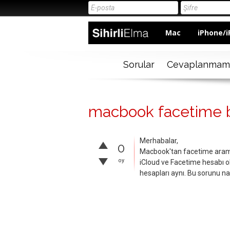
Mac
iPhone/i
Sorular
Cevaplanmam
macbook facetime b
Merhabalar,
0
Macbook'tan facetime aram
oy
iCloud ve Facetime hesabı o
hesapları aynı. Bu sorunu na