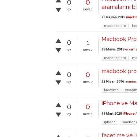
0
0
aramalarını bi
oy
cevap
2 Haziran 2019
macO
macbook-pro
fa
Macbook Pro 
0
1
28 Mayıs 2018
erkam
oy
cevap
macbook-pro
ma
macbook pro 
0
0
22 Nisan 2016
maniac
oy
cevap
facetime
elcapit
iPhone ve Ma
0
0
19 Mart 2020
iPhone /
oy
cevap
iphone
macboo
facetime ve 