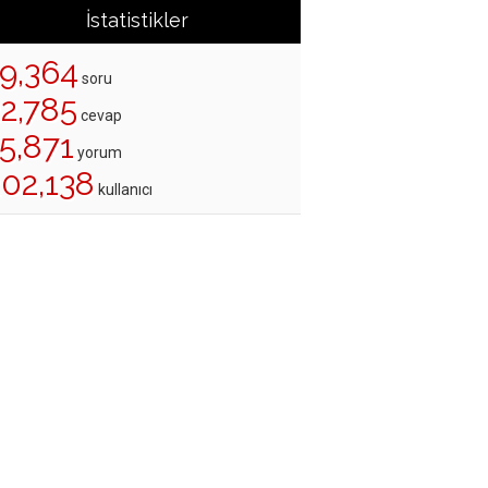
İstatistikler
19,364
soru
22,785
cevap
5,871
yorum
202,138
kullanıcı