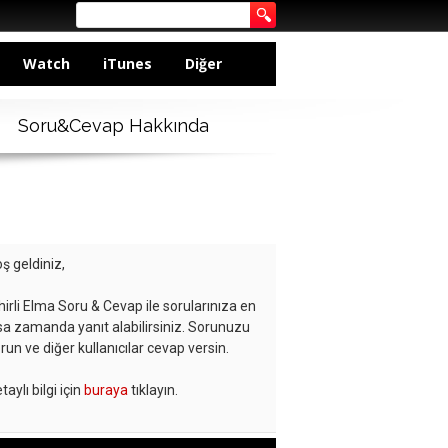
Watch
iTunes
Diğer
Soru&Cevap Hakkında
ş geldiniz,
hirli Elma Soru & Cevap ile sorularınıza en
sa zamanda yanıt alabilirsiniz. Sorunuzu
run ve diğer kullanıcılar cevap versin.
taylı bilgi için
buraya
tıklayın.