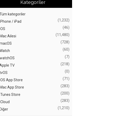
Kategoriler
Tüm kategoriler
(1,232)
iPhone / iPad
(46)
iOS
(11,480)
Mac Ailesi
(728)
macOS
(60)
Watch
(7)
watchOS
(218)
Apple TV
(0)
tvOS
(71)
iOS App Store
(283)
Mac App Store
(200)
iTunes Store
(283)
iCloud
(1,210)
Diğer