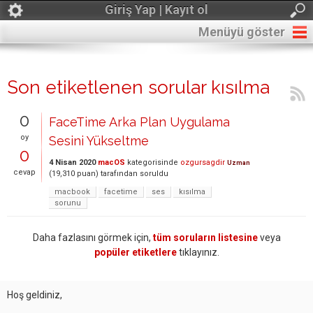
Giriş Yap | Kayıt ol
Menüyü göster
Son etiketlenen sorular kısılma
0
FaceTime Arka Plan Uygulama
oy
Sesini Yükseltme
0
4 Nisan 2020
macOS
kategorisinde
ozgursagdir
Uzman
cevap
(
19,310
puan)
tarafından
soruldu
macbook
facetime
ses
kısılma
sorunu
Daha fazlasını görmek için,
tüm soruların listesine
veya
popüler etiketlere
tıklayınız.
Hoş geldiniz,