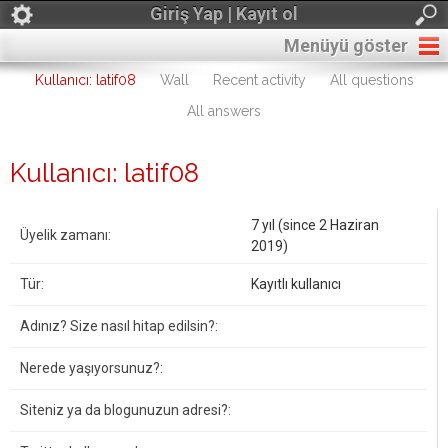
Giriş Yap | Kayıt ol
Menüyü göster
Kullanıcı: latif08
Wall
Recent activity
All questions
All answers
Kullanıcı: latif08
7 yıl (since 2 Haziran
Üyelik zamanı:
2019)
Tür:
Kayıtlı kullanıcı
Adınız? Size nasıl hitap edilsin?:
Nerede yaşıyorsunuz?:
Siteniz ya da blogunuzun adresi?: