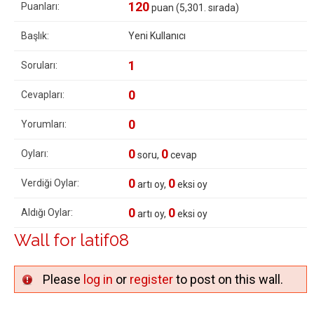
120
Puanları:
puan (
5,301
. sırada)
Başlık:
Yeni Kullanıcı
1
Soruları:
0
Cevapları:
0
Yorumları:
0
0
Oyları:
soru,
cevap
0
0
Verdiği Oylar:
artı oy,
eksi oy
0
0
Aldığı Oylar:
artı oy,
eksi oy
Wall for latif08
Please
log in
or
register
to post on this wall.