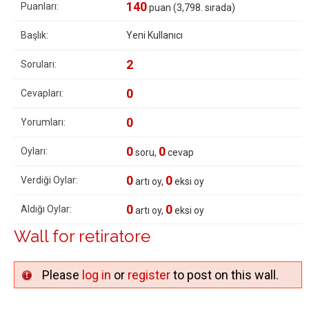
140
Puanları:
puan (
3,798
. sırada)
Başlık:
Yeni Kullanıcı
2
Soruları:
0
Cevapları:
0
Yorumları:
0
0
Oyları:
soru,
cevap
0
0
Verdiği Oylar:
artı oy,
eksi oy
0
0
Aldığı Oylar:
artı oy,
eksi oy
Wall for retiratore
Please
log in
or
register
to post on this wall.