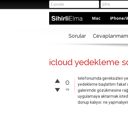
Mac
iPhone/i
Sorular
Cevaplanmam
icloud yedekleme s
telefonumda gereksizleri ye
0
yedekleme başlattım fakat 
oy
galerimde gözükmesine rağme
uygulamaya aktarmak istedi
donup kalıyor. ne yapmalıyı