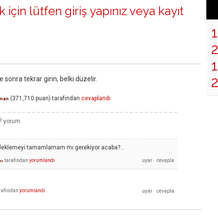
 için lütfen
giriş yapınız
veya
kayıt
1
e sonra tekrar girin, belki düzelir.
(
371,710
puan)
tarafından
cevaplandı
man
edeklemeyi tamamlamam mı gerekiyor acaba?...
tarafından
yorumlandı
cı
rafından
yorumlandı