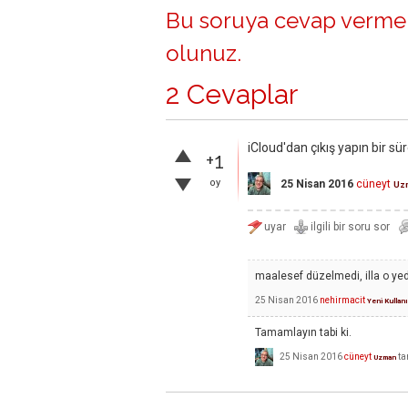
Bu soruya cevap vermek
olunuz
.
2 Cevaplar
iCloud'dan çıkış yapın bir sür
+1
oy
25 Nisan 2016
cüneyt
Uz
maalesef düzelmedi, illa o y
25 Nisan 2016
nehirmacit
Yeni Kullanı
Tamamlayın tabi ki.
25 Nisan 2016
cüneyt
ta
Uzman