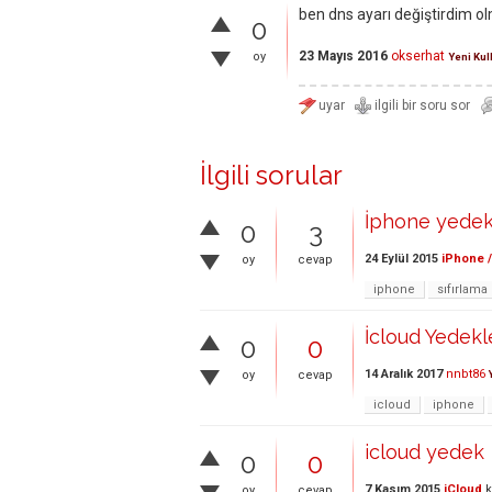
ben dns ayarı değiştirdim ol
0
23 Mayıs 2016
okserhat
oy
Yeni Kul
İlgili sorular
İphone yede
0
3
24 Eylül 2015
iPhone /
oy
cevap
iphone
sıfırlama
İcloud Yedek
0
0
14 Aralık 2017
nnbt86
oy
cevap
icloud
iphone
icloud yedek
0
0
7 Kasım 2015
iCloud
k
oy
cevap