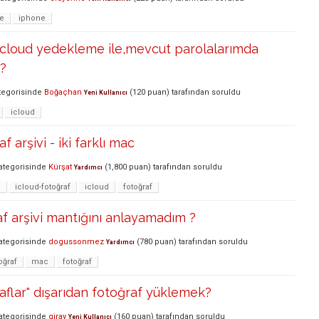
e
iphone
Icloud yedekleme ile,mevcut parolalarımda
i?
tegorisinde
Boğaçhan
(
120
puan)
tarafından
soruldu
Yeni Kullanıcı
icloud
f arşivi - iki farklı mac
ategorisinde
Kürşat
(
1,800
puan)
tarafından
soruldu
Yardımcı
i
icloud-fotoğraf
icloud
fotoğraf
af arşivi mantığını anlayamadım ?
ategorisinde
dogussonmez
(
780
puan)
tarafından
soruldu
Yardımcı
oğraf
mac
fotoğraf
raflar" dışarıdan fotoğraf yüklemek?
ategorisinde
giray
(
160
puan)
tarafından
soruldu
Yeni Kullanıcı