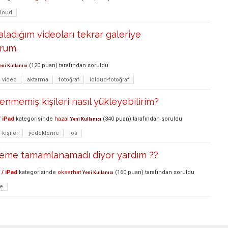
cloud
aladığım videoları tekrar galeriye
rum.
(
120
puan)
tarafından
soruldu
eni Kullanıcı
video
aktarma
fotoğraf
icloud-fotoğraf
enmemiş kişileri nasıl yükleyebilirim?
 iPad
kategorisinde
hazal
(
340
puan)
tarafından
soruldu
Yeni Kullanıcı
kişiler
yedekleme
ios
leme tamamlanamadı diyor yardım ??
 / iPad
kategorisinde
okserhat
(
160
puan)
tarafından
soruldu
Yeni Kullanıcı
e