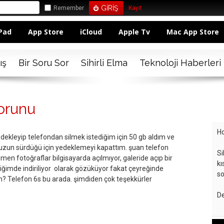
Remember
Kayıt
Pad
App Store
iCloud
Apple Tv
Mac App Store
ış
Bir Soru Sor
Sihirli Elma
Teknoloji Haberleri
orunu
Ho
dekleyip telefondan silmek istediğim için 50 gb aldım ve
uzun sürdüğü için yedeklemeyi kapattım. şuan telefon
Si
n fotoğraflar bilgisayarda açılmıyor, galeride açıp bir
kı
ğimde indiriliyor olarak gözüküyor fakat çeyreğinde
so
m? Telefon 6s bu arada. şimdiden çok teşekkürler
De