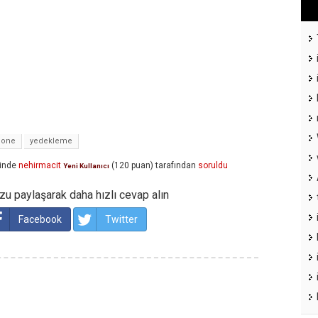
hone
yedekleme
inde
nehirmacit
(
120
puan)
tarafından
soruldu
Yeni Kullanıcı
u paylaşarak daha hızlı cevap alın
Facebook
Twitter