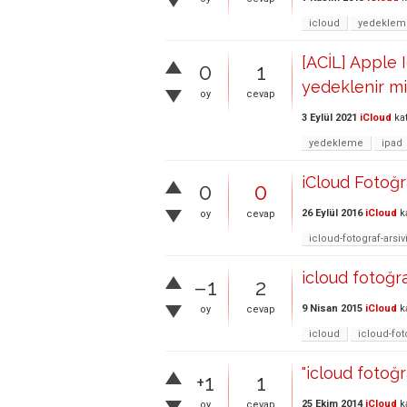
icloud
yedeklem
[ACİL] Apple 
0
1
yedeklenir m
oy
cevap
3 Eylül 2021
iCloud
ka
yedekleme
ipad
iCloud Fotoğra
0
0
26 Eylül 2016
iCloud
k
oy
cevap
icloud-fotograf-arsiv
icloud fotoğr
–1
2
9 Nisan 2015
iCloud
k
oy
cevap
icloud
icloud-fot
"icloud fotoğ
+1
1
25 Ekim 2014
iCloud
k
oy
cevap