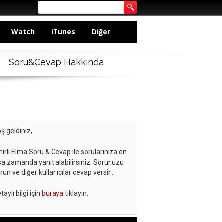
Watch
iTunes
Diğer
Soru&Cevap Hakkında
ş geldiniz,
hirli Elma Soru & Cevap ile sorularınıza en
sa zamanda yanıt alabilirsiniz. Sorunuzu
run ve diğer kullanıcılar cevap versin.
taylı bilgi için
buraya
tıklayın.