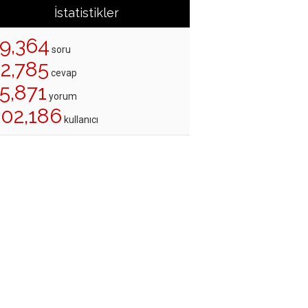
İstatistikler
19,364
soru
22,785
cevap
5,871
yorum
202,186
kullanıcı