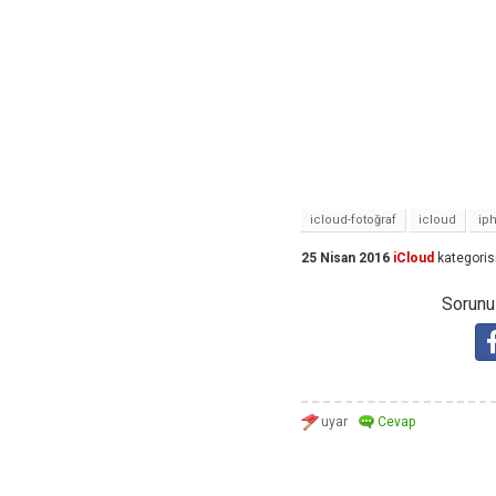
icloud-fotoğraf
icloud
ip
25 Nisan 2016
iCloud
kategoris
Sorunuz