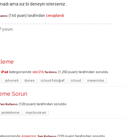
madı ama siz bi deneyin isterseniz ..
(
160
puan)
tarafından
cevaplandı
lanıcı
kleme
 iPad
kategorisinde
ske216
(
1,250
puan)
tarafından
soruldu
Yardımcı
iphone6
itunes
icloud-fotoğraf
icloud
mavericks
leme Sorun
(
120
puan)
tarafından
soruldu
Yeni Kullanıcı
yedekleme
macbook-air
ategorisinde
erayerinc
(
220
puan)
tarafından
soruldu
Yeni Kullanıcı