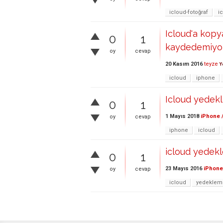
icloud-fotoğraf
i
Icloud'a kopy
0
1
kaydedemiyo
oy
cevap
20 Kasım 2016
teyze
Y
icloud
iphone
Icloud yedekl
0
1
1 Mayıs 2018
iPhone /
oy
cevap
iphone
icloud
icloud yedek
0
1
23 Mayıs 2016
iPhone
oy
cevap
icloud
yedeklem