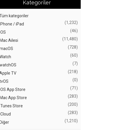
Kategoriler
Tüm kategoriler
(1,232)
iPhone / iPad
(46)
iOS
(11,480)
Mac Ailesi
(728)
macOS
(60)
Watch
(7)
watchOS
(218)
Apple TV
(0)
tvOS
(71)
iOS App Store
(283)
Mac App Store
(200)
iTunes Store
(283)
iCloud
(1,210)
Diğer