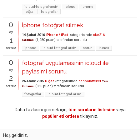
icloud-fotograf-arsivi
icloud
iphone
fotğtaf
fotograflar
0
İphone fotoğraf silmek
oy
14 Şubat 2016
iPhone / iPad
kategorisinde
ske216
1
(
1,250
puan)
tarafından
soruldu
Yardımcı
cevap
iphone
icloud-fotograf-arsivi
sorun
itunes
0
fotograf uygulamasinin icloud ile
oy
paylasimi sorunu
2
26 Aralık 2015
Diğer
kategorisinde
canpolatteker
Yeni
cevap
(
350
puan)
tarafından
soruldu
Kullanıcı
fotograflar
icloud-fotograf-arsivi
Daha fazlasını görmek için,
tüm soruların listesine
veya
popüler etiketlere
tıklayınız.
Hoş geldiniz,