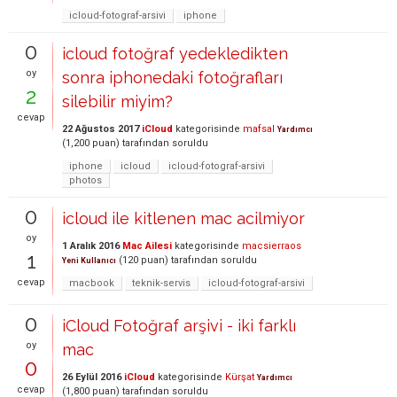
icloud-fotograf-arsivi
iphone
0
icloud fotoğraf yedekledikten
oy
sonra iphonedaki fotoğrafları
2
silebilir miyim?
cevap
22 Ağustos 2017
iCloud
kategorisinde
mafsal
Yardımcı
(
1,200
puan)
tarafından
soruldu
iphone
icloud
icloud-fotograf-arsivi
photos
0
icloud ile kitlenen mac acilmiyor
oy
1 Aralık 2016
Mac Ailesi
kategorisinde
macsierraos
1
(
120
puan)
tarafından
soruldu
Yeni Kullanıcı
cevap
macbook
teknik-servis
icloud-fotograf-arsivi
0
iCloud Fotoğraf arşivi - iki farklı
oy
mac
0
26 Eylül 2016
iCloud
kategorisinde
Kürşat
Yardımcı
cevap
(
1,800
puan)
tarafından
soruldu