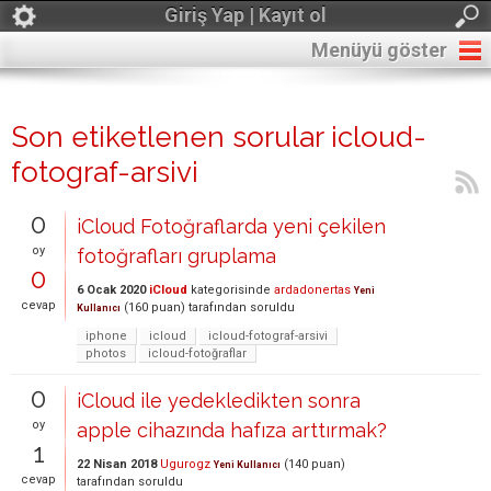
Giriş Yap | Kayıt ol
Menüyü göster
Son etiketlenen sorular icloud-
fotograf-arsivi
0
iCloud Fotoğraflarda yeni çekilen
oy
fotoğrafları gruplama
0
6 Ocak 2020
iCloud
kategorisinde
ardadonertas
Yeni
cevap
(
160
puan)
tarafından
soruldu
Kullanıcı
iphone
icloud
icloud-fotograf-arsivi
photos
icloud-fotoğraflar
0
iCloud ile yedekledikten sonra
oy
apple cihazında hafıza arttırmak?
1
22 Nisan 2018
Ugurogz
(
140
puan)
Yeni Kullanıcı
cevap
tarafından
soruldu