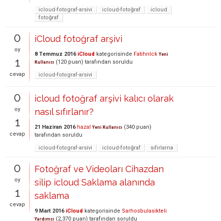
icloud-fotograf-arsivi
icloud-fotoğraf
icloud
fotoğraf
0
iCloud fotoğraf arşivi
oy
8 Temmuz 2016
iCloud
kategorisinde
Fatihnlck
Yeni
1
(
120
puan)
tarafından
soruldu
Kullanıcı
cevap
icloud-fotograf-arsivi
0
icloud fotoğraf arşivi kalıcı olarak
oy
nasıl sıfırlanır?
1
21 Haziran 2016
hazal
(
340
puan)
Yeni Kullanıcı
cevap
tarafından
soruldu
icloud-fotograf-arsivi
icloud-fotoğraf
sıfırlama
0
Fotoğraf ve Videoları Cihazdan
oy
silip icloud Saklama alanında
1
saklama
cevap
9 Mart 2016
iCloud
kategorisinde
Sarhosbulasikteli
(
2,370
puan)
tarafından
soruldu
Yardımcı