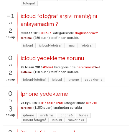
fotoğraf
–1
icloud fotoğraf arşivi mantığını
oy
anlayamadım ?
2
9 Nisan 2015
iCloud
kategorisinde
dogussonmez
cevap
(
780
puan)
tarafından
soruldu
Yardımcı
icloud
icloud-fotoğraf
mac
fotoğraf
0
icloud yedekleme sorunu
oy
25 Nisan 2016
iCloud
kategorisinde
nehirmacit
Yeni
2
(
120
puan)
tarafından
soruldu
Kullanıcı
cevap
icloud-fotoğraf
icloud
iphone
yedekleme
0
İphone yedekleme
oy
24 Eylül 2015
iPhone / iPad
kategorisinde
ske216
3
(
1,250
puan)
tarafından
soruldu
Yardımcı
cevap
iphone
sıfırlama
iphone6
itunes
icloud-fotoğraf
icloud
mavericks