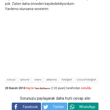
yok. Zaten daha önceden kaydedebiliyordum.
Yardımcı olursanız sevinirim.
icloud
iphone
video
aktarma
fotoğraf
icloud-fotoğraf
20 Kasım 2016
teyze
(
120
puan)
tarafından
soruldu
Yeni Kullanıcı
Sorunuzu paylaşarak daha hızlı cevap alın
Facebook
Twitter
WhatsApp