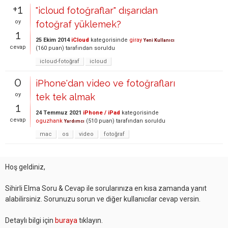
+1
"icloud fotoğraflar" dışarıdan
oy
fotoğraf yüklemek?
1
25 Ekim 2014
iCloud
kategorisinde
giray
Yeni Kullanıcı
cevap
(
160
puan)
tarafından
soruldu
icloud-fotoğraf
icloud
0
iPhone'dan video ve fotoğrafları
oy
tek tek almak
1
24 Temmuz 2021
iPhone / iPad
kategorisinde
cevap
oguzhank
(
510
puan)
tarafından
soruldu
Yardımcı
mac
os
video
fotoğraf
Hoş geldiniz,
Sihirli Elma Soru & Cevap ile sorularınıza en kısa zamanda yanıt
alabilirsiniz. Sorunuzu sorun ve diğer kullanıcılar cevap versin.
Detaylı bilgi için
buraya
tıklayın.