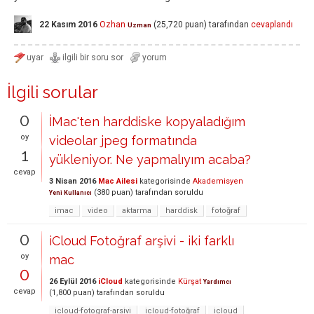
22 Kasım 2016
Ozhan
(
25,720
puan)
tarafından
cevaplandı
Uzman
İlgili sorular
0
İMac'ten harddiske kopyaladığım
oy
videolar jpeg formatında
1
yükleniyor. Ne yapmalıyım acaba?
cevap
3 Nisan 2016
Mac Ailesi
kategorisinde
Akademisyen
(
380
puan)
tarafından
soruldu
Yeni Kullanıcı
imac
video
aktarma
harddisk
fotoğraf
0
iCloud Fotoğraf arşivi - iki farklı
oy
mac
0
26 Eylül 2016
iCloud
kategorisinde
Kürşat
Yardımcı
cevap
(
1,800
puan)
tarafından
soruldu
icloud-fotograf-arsivi
icloud-fotoğraf
icloud