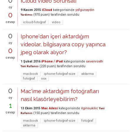
0
iCloud Video Sorunsalı
oy
9 Kasım 2015
iCloud
kategorisinde
ysfgunaydin
0
(
970
puan)
tarafından
soruldu
Yardımcı
cevap
icloud-fotoğraf
video
0
Iphone'dan içeri aktardığım
oy
videolar, bilgisayara copy yapınca
0
jpeg olarak alıyor?
cevap
1 Şubat 2016
iPhone / iPad
kategorisinde
sevenroxth
(
220
puan)
tarafından
soruldu
Yeni Kullanıcı
macbook
iphone-fotoğraf-size
aktarma
fotoğraf
osx
0
Mac'ime aktardığım fotoğrafları
oy
nasıl klasörleyebilirim?
1
13 Ekim 2015
Mac Ailesi
kategorisinde
ilginsukilic
Yeni
cevap
(
150
puan)
tarafından
soruldu
Kullanıcı
macbook
iphone-fotoğraf-size
fotoğraf
aktarma