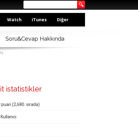
Watch
iTunes
Diğer
Soru&Cevap Hakkında
rs
t istatistikler
0
puan (
2,680
. sırada)
 Kullanıcı