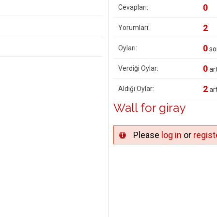
0
Cevapları:
2
Yorumları:
0
Oyları:
so
0
Verdiği Oylar:
art
2
Aldığı Oylar:
art
Wall for giray
Please
log in
or
regist