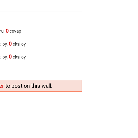
0
ru,
cevap
0
ı oy,
eksi oy
0
ı oy,
eksi oy
er
to post on this wall.