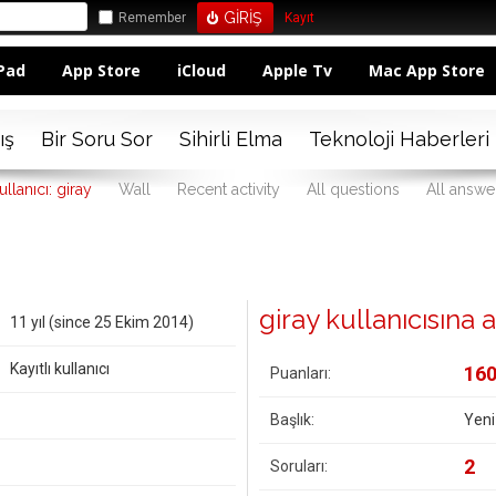
Remember
Kayıt
Pad
App Store
iCloud
Apple Tv
Mac App Store
ış
Bir Soru Sor
Sihirli Elma
Teknoloji Haberleri
ullanıcı: giray
Wall
Recent activity
All questions
All answe
giray kullanıcısına ai
11 yıl (since 25 Ekim 2014)
Kayıtlı kullanıcı
16
Puanları:
Başlık:
Yeni
2
Soruları: