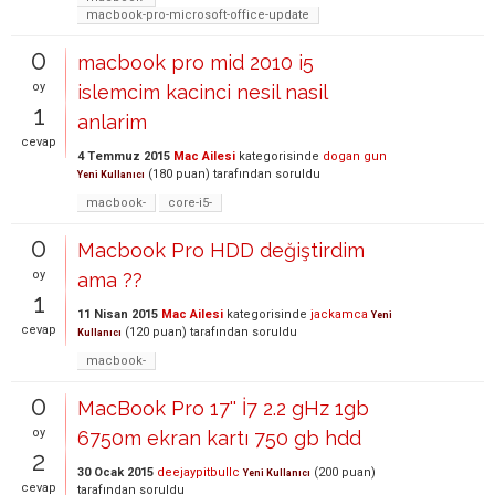
macbook-pro-microsoft-office-update
0
macbook pro mid 2010 i5
oy
islemcim kacinci nesil nasil
1
anlarim
cevap
4 Temmuz 2015
Mac Ailesi
kategorisinde
dogan gun
(
180
puan)
tarafından
soruldu
Yeni Kullanıcı
macbook-
core-i5-
0
Macbook Pro HDD değiştirdim
oy
ama ??
1
11 Nisan 2015
Mac Ailesi
kategorisinde
jackamca
Yeni
cevap
(
120
puan)
tarafından
soruldu
Kullanıcı
macbook-
0
MacBook Pro 17'' İ7 2.2 gHz 1gb
oy
6750m ekran kartı 750 gb hdd
2
30 Ocak 2015
deejaypitbullc
(
200
puan)
Yeni Kullanıcı
cevap
tarafından
soruldu