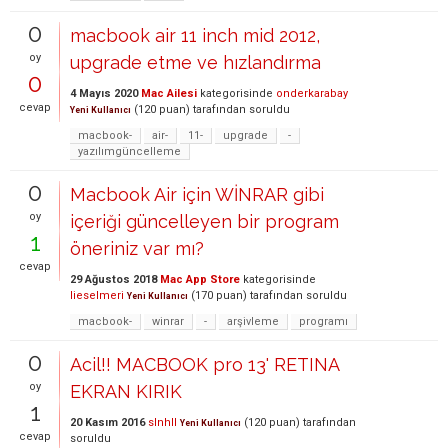
0
macbook air 11 inch mid 2012,
oy
upgrade etme ve hızlandırma
0
4 Mayıs 2020
Mac Ailesi
kategorisinde
onderkarabay
cevap
(
120
puan)
tarafından
soruldu
Yeni Kullanıcı
macbook-
air-
11-
upgrade
-
yazılımgüncelleme
0
Macbook Air için WİNRAR gibi
oy
içeriği güncelleyen bir program
1
öneriniz var mı?
cevap
29 Ağustos 2018
Mac App Store
kategorisinde
lieselmeri
(
170
puan)
tarafından
soruldu
Yeni Kullanıcı
macbook-
winrar
-
arşivleme
programı
0
Acil!! MACBOOK pro 13' RETINA
oy
EKRAN KIRIK
1
20 Kasım 2016
slnhll
(
120
puan)
tarafından
Yeni Kullanıcı
cevap
soruldu