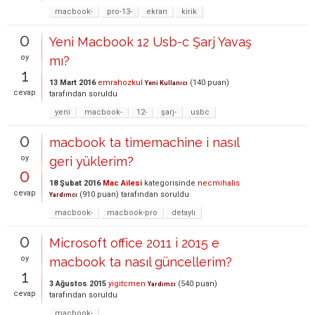
macbook-
pro-13-
ekran
kirik
0
Yeni Macbook 12 Usb-c Şarj Yavaş
oy
mı?
1
13 Mart 2016
emrahozkul
(
140
puan)
Yeni Kullanıcı
cevap
tarafından
soruldu
yeni
macbook-
12-
şarj-
usbc
0
macbook ta timemachine i nasıl
oy
geri yüklerim?
0
18 Şubat 2016
Mac Ailesi
kategorisinde
necmihalis
cevap
(
910
puan)
tarafından
soruldu
Yardımcı
macbook-
macbook-pro
detaylı
0
Microsoft office 2011 i 2015 e
oy
macbook ta nasıl güncellerim?
1
3 Ağustos 2015
yigitcmen
(
540
puan)
Yardımcı
cevap
tarafından
soruldu
macbook-