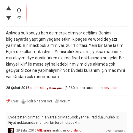
0
oy
Aslında bu konuyu ben de merak etmiyor değilim. Benim
bilgisayarda yaptığım yegane etkinlik pages ve word'de yazı
yazmak. Bir macbook air'im var. 2011 ortası. Yeni bir tane lazım.
Eşim de kullanmak istiyor. Yenisi alırken air mi, yoksa macbook
mu alayım diye düşünürken aklıma fiyat noktasında bu geldi. Bir
klavyeli kılıf ile meseleyi halledebilir miyim diye aklımda çok
geçiyor. Sizce ne yapmalıyım? Not: Evdeki kullanım için mac mini
var. Ondan çok memmunum.
28 Şubat 2016
selcukatay
(
3,360
puan)
tarafından
cevaplandı
Deneyimli
Evde zaten bir mac'iniz varsa bir MacBook yerine iPad düşünülebilir.
Fiyat noktasında mantıklı bir tercih olacaktır.
28 Şubat 2016
ATIL
tarafından
yorumlandı
Uzman