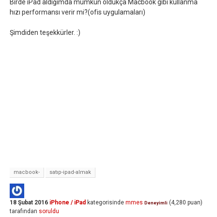
Birde iPad aldığımda mümkün oldukça Macbook gibi kullanma
hızı performansı verir mi?(ofis uygulamaları)
Şimdiden teşekkürler. :)
macbook-
satıp-ipad-almak
18 Şubat 2016
iPhone / iPad
kategorisinde
mmes
(
4,280
puan)
Deneyimli
tarafından
soruldu