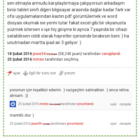
sen elmayla armudu karşılaştırmaya çalışıyorsun arkadaşım
birisi tablet sınıfı diğeri bilgisayar arasında dağlar kadar fark var
ofis uygulamalarından kastın pdf görüntülemek ve word
dosyası okumak ise yerini tutar fakat excel gibi bir okyanusta
yüzmek istersen o işe hiç girişme ki ayrıca 7 yaşında bir cihazı
satabilirsen ciddi olarak hayretler içerisinde bırakırsın beni :) ha
unutmadan martta ipad air 3 geliyor :)
18 Şubat 2016
pose34
(
58,240
puan)
tarafından
cevaplandı
Uzman
25 Şubat 2016
mmes
tarafından
seçilmiş
yorumun için teşekkür ederim. :) vazgeçtim satmaktan. :) anca retina
alırsam. :))
25 Şubat 2016
mmes
tarafından
yorumlandı
Deneyimli
mantıklı olur :)
25 Şubat 2016
pose34
tarafından
yorumlandı
Uzman