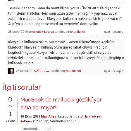
Teşekkür ederim. Bana da mantıklı geliyor. 9.7"lik bir air 2 ile dışarıdaki
tüm işlerim hallolur. Hem şarjı uzun gider, hem ağırlık yapmaz. Evde
zaten bir masaüstü var. Klavye ile kullanım hakkında bir bilginiz var mı?
Alıp "ya bununla pages ve word tat vermiyor" demeyelim.
28 Şubat 2016
selcukatay
tarafından
yorumlandı
Deneyimli
Klavye ile kullanım sıkıntı yaratmaz . Bazen iPhone'umda Apple'ın
bluetooth klavyesini kullanıyorum gayet rahat oluyor. iPad için
Logitech'in güzel klavyeli kılıfları var onları düşünebilirsiniz ya da
evinizdeki mac'inizde kullandığınız bluetooth klavyeyi iPad'e eşleştiripte
kullanabilirsiniz.
28 Şubat 2016
ATIL
tarafından
yorumlandı
Uzman
İlgili sorular
0
MacBook da mail açık gözüküyor
oy
ama açılmıyor!!
1
15 Ekim 2021
Mac Ailesi
kategorisinde
Ü.Hanifee
Yeni
cevap
(
120
puan)
tarafından
soruldu
Kullanıcı
macbook-
mail