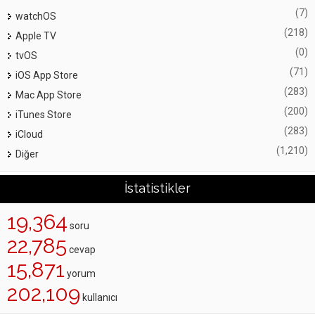
(7)
watchOS
(218)
Apple TV
(0)
tvOS
(71)
iOS App Store
(283)
Mac App Store
(200)
iTunes Store
(283)
iCloud
(1,210)
Diğer
İstatistikler
19,364
soru
22,785
cevap
15,871
yorum
202,109
kullanıcı