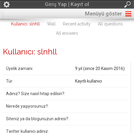
Giriş Yap | Kayıt ol
Menüyü göster
Kullanıcı: slnhll
Wall
Recent activity
All questions
All answers
Kullanıcı: slnhll
Üyelik zamanı:
9 yıl (since 20 Kasım 2016)
Tür:
Kayıtlı kullanıcı
Adınız? Size nasıl hitap edilsin?:
Nerede yaşıyorsunuz?:
Siteniz ya da blogunuzun adresi?:
Twitter kullanıcı adınız: