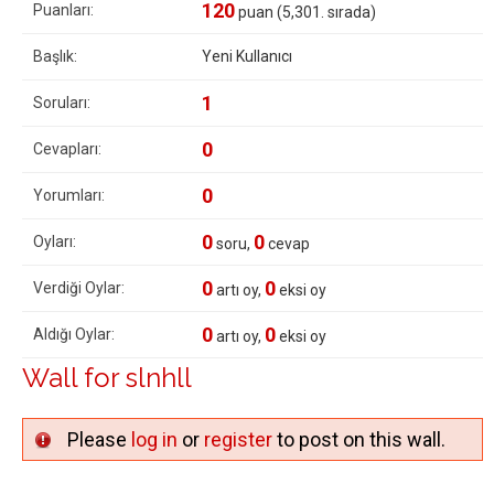
120
Puanları:
puan (
5,301
. sırada)
Başlık:
Yeni Kullanıcı
1
Soruları:
0
Cevapları:
0
Yorumları:
0
0
Oyları:
soru,
cevap
0
0
Verdiği Oylar:
artı oy,
eksi oy
0
0
Aldığı Oylar:
artı oy,
eksi oy
Wall for slnhll
Please
log in
or
register
to post on this wall.