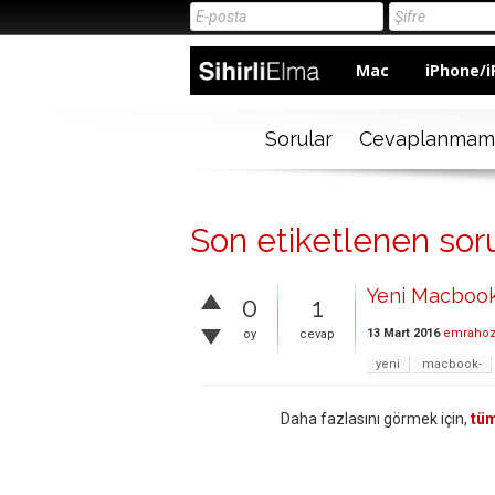
Mac
iPhone/i
Sorular
Cevaplanmam
Son etiketlenen sor
Yeni Macbook
0
1
13 Mart 2016
emrahoz
oy
cevap
yeni
macbook-
Daha fazlasını görmek için,
tüm