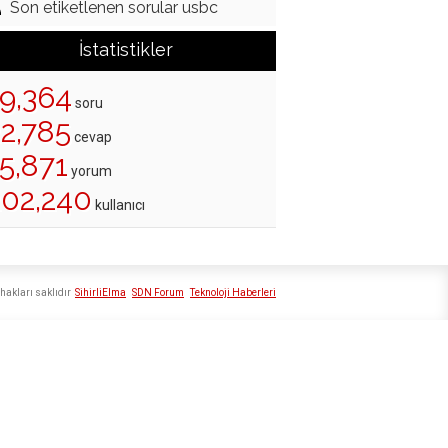
Son etiketlenen sorular usbc
İstatistikler
19,364
soru
22,785
cevap
5,871
yorum
202,240
kullanıcı
hakları saklıdır
SihirliElma
SDN Forum
Teknoloji Haberleri