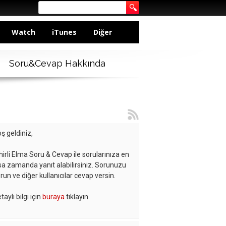
Watch
iTunes
Diğer
Soru&Cevap Hakkında
ş geldiniz,
hirli Elma Soru & Cevap ile sorularınıza en
sa zamanda yanıt alabilirsiniz. Sorunuzu
run ve diğer kullanıcılar cevap versin.
taylı bilgi için
buraya
tıklayın.