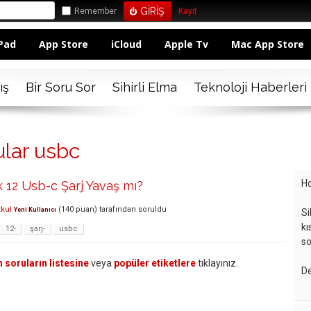
Remember
Kayıt
Pad
App Store
iCloud
Apple Tv
Mac App Store
ış
Bir Soru Sor
Sihirli Elma
Teknoloji Haberleri
ular usbc
Ho
 12 Usb-c Şarj Yavaş mı?
kul
(
140
puan)
tarafından
soruldu
Yeni Kullanıcı
Si
kı
12-
şarj-
usbc
so
 soruların listesine
veya
popüler etiketlere
tıklayınız.
De