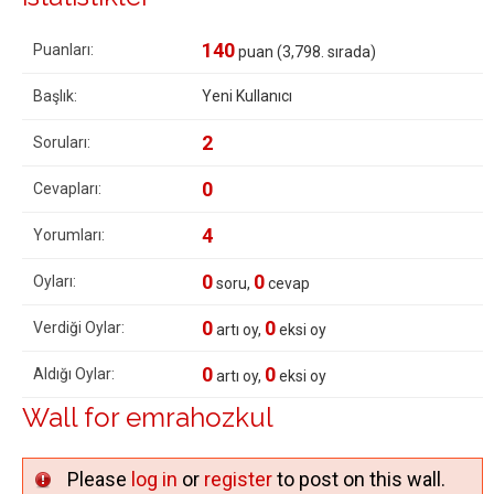
140
Puanları:
puan (
3,798
. sırada)
Başlık:
Yeni Kullanıcı
2
Soruları:
0
Cevapları:
4
Yorumları:
0
0
Oyları:
soru,
cevap
0
0
Verdiği Oylar:
artı oy,
eksi oy
0
0
Aldığı Oylar:
artı oy,
eksi oy
Wall for emrahozkul
Please
log in
or
register
to post on this wall.