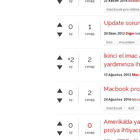
23 Kasım 2014
aslalab
oy
cevap
macbook-pro-retina
Update sorunu
0
1
20 Ekim 2012
Diğer
kat
oy
cevap
lion
mountain
İkinci el imac 
+2
2
yardımınıza i
oy
cevap
13 Ağustos 2012
Mac 
Macbook pro r
0
2
24 Ağustos 2016
tybo
oy
cevap
macbook
kılıf
Amerika’da ya
0
0
pro’ya ihtiyac
oy
cevap