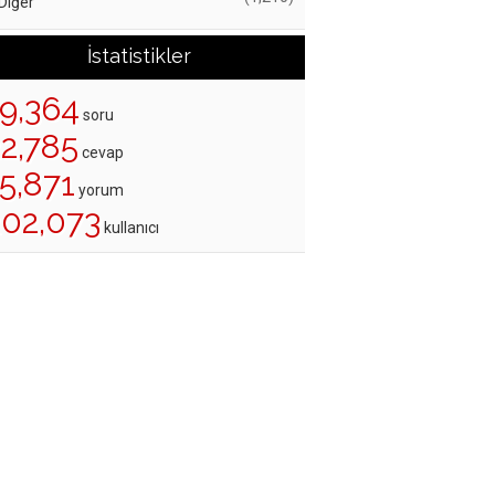
Diğer
İstatistikler
19,364
soru
22,785
cevap
5,871
yorum
202,073
kullanıcı