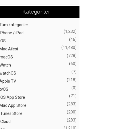
Kategoriler
Tüm kategoriler
(1,232)
iPhone / iPad
(46)
iOS
(11,480)
Mac Ailesi
(728)
macOS
(60)
Watch
(7)
watchOS
(218)
Apple TV
(0)
tvOS
(71)
iOS App Store
(283)
Mac App Store
(200)
iTunes Store
(283)
iCloud
(1,210)