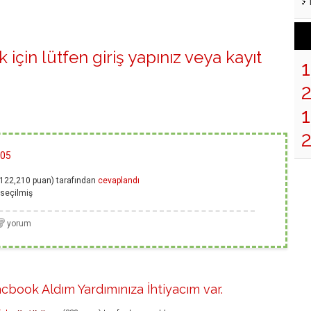
 için lütfen
giriş yapınız
veya
kayıt
1
Q05
122,210
puan)
tarafından
cevaplandı
seçilmiş
acbook Aldım Yardımınıza İhtiyacım var.