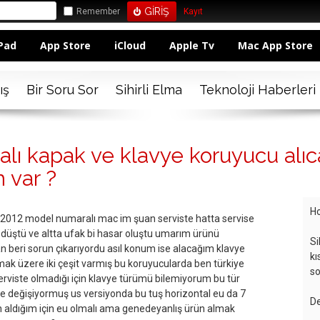
Remember
Kayıt
Pad
App Store
iCloud
Apple Tv
Mac App Store
ış
Bir Soru Sor
Sihirli Elma
Teknoloji Haberleri
alı kapak ve klavye koruyucu al
m var ?
Ho
012 model numaralı mac im şuan serviste hatta servise
 düştü ve altta ufak bi hasar oluştu umarım ürünü
Si
an beri sorun çıkarıyordu asıl konum ise alacağım klavye
kı
olmak üzere iki çeşit varmış bu koruyucularda ben türkiye
so
viste olmadığı için klavye türümü bilemiyorum bu tür
 değişiyormuş us versiyonda bu tuş horizontal eu da 7
De
en aldığım için eu olmalı ama genedeyanlış ürün almak