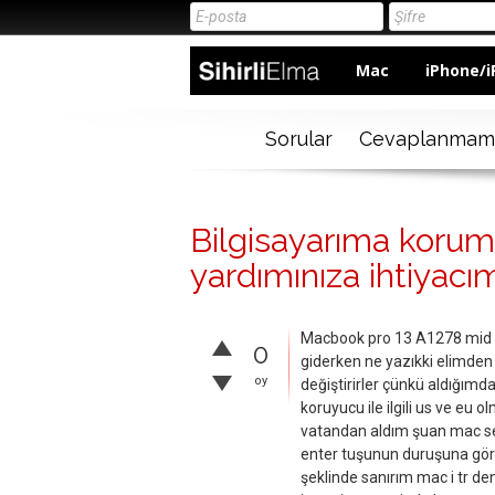
Mac
iPhone/i
Sorular
Cevaplanmam
Bilgisayarıma korum
yardımınıza ihtiyacı
Macbook pro 13 A1278 mid 2
0
giderken ne yazıkki elimden
oy
değiştirirler çünkü aldığımd
koruyucu ile ilgili us ve eu 
vatandan aldım şuan mac ser
enter tuşunun duruşuna göre
şeklinde sanırım mac i tr d