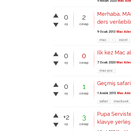
9 Nisan 2020
Mac Aile
Merhaba, MAC 
0
2
ders verilebi
oy
cevap
9 Ocak 2013
Mac Aile
mac
-
excel
Ilk kez Mac a
0
0
7 Ocak 2020
Mac Aile
oy
cevap
mac-pro
Geçmiş safari 
0
1
1 Aralık 2015
Mac Aile
oy
cevap
safari
macbook
Pupa Servisten
+2
3
klavye yerleşm
oy
cevap