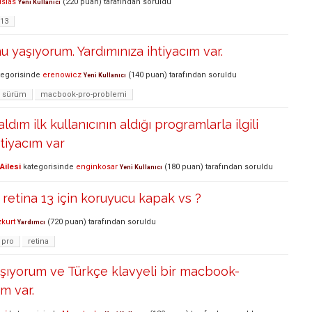
islas
(
220
puan)
tarafından
soruldu
Yeni Kullanıcı
-13
 yaşıyorum. Yardımınıza ihtiyacım var.
egorisinde
erenowicz
(
140
puan)
tarafından
soruldu
Yeni Kullanıcı
sürüm
macbook-pro-problemi
aldım ilk kullanıcının aldığı programlarla ilgili
htiyacım var
Ailesi
kategorisinde
enginkosar
(
180
puan)
tarafından
soruldu
Yeni Kullanıcı
etina 13 için koruyucu kapak vs ?
zkurt
(
720
puan)
tarafından
soruldu
Yardımcı
pro
retina
şıyorum ve Türkçe klavyeli bir macbook-
ım var.