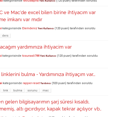
si
kategorisinde
Moustapha
(
120
puan)
tarafından
soruldu
Yeni Kullanıcı
ve Mac'de excel bilen birine ihtiyacım var
lme imkanı var mıdır
si
kategorisinde
Elemdeniz
(
120
puan)
tarafından
soruldu
Yeni Kullanıcı
ders
lacağım yardımınıza ihtiyacim var
si
kategorisinde
tosunasli788
(
120
puan)
tarafından
soruldu
Yeni Kullanıcı
linklerini bulma - Yardımınıza ihtiyaçım var...
si
kategorisinde
rapper-reset
(
920
puan)
tarafından
soruldu
Yardımcı
link
bulma
sorunu
mac
 gelen bilgisayarımın şarj süresi kısaldı,
emiş, altı gıcırdıyor, kapak tekrar açılıyor vb..