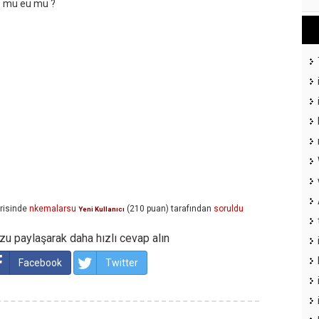
s mu eu mu ?
risinde
nkemalarsu
(
210
puan)
tarafından
soruldu
Yeni Kullanıcı
u paylaşarak daha hızlı cevap alın
Facebook
Twitter