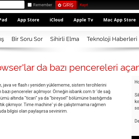
Remember
Kayıt
Pad
App Store
iCloud
Apple Tv
Mac App Store
ış
Bir Soru Sor
Sihirli Elma
Teknoloji Haberleri
owser'lar da bazı pencereleri aç
Ho
 java ve flash ı yeniden yüklememe, sistem tercihlerini
zı pencereler açılmıyor. Örneğin isbank.com.tr 'de sağ
Si
ölümü altında "ticari" ya da "bireysel" bölümüne bastığımda
kı
tık çıkmıyor. Time machine' yi de çalıştırmama rağmen
so
 bilgisi olan paylaşırsa sevinirim.
De