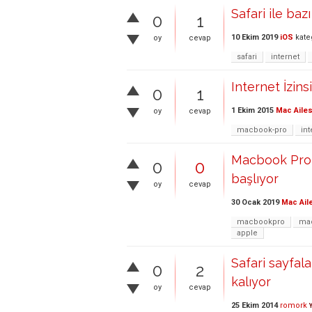
Safari ile baz
0
1
10 Ekim 2019
iOS
kate
oy
cevap
safari
internet
Internet İzin
0
1
1 Ekim 2015
Mac Ailes
oy
cevap
macbook-pro
int
Macbook Pro S
0
0
başlıyor
oy
cevap
30 Ocak 2019
Mac Ail
macbookpro
ma
apple
Safari sayfal
0
2
kalıyor
oy
cevap
25 Ekim 2014
romork