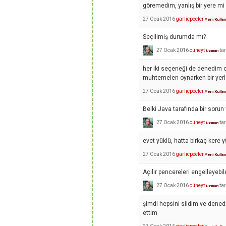
göremedim, yanlış bir yere m
27 Ocak 2016
garlicpeeler
Yeni Kullan
Seçillmiş durumda mı?
27 Ocak 2016
cüneyt
ta
Uzman
her iki seçeneği de denedim o
muhtemelen oynarken bir yer
27 Ocak 2016
garlicpeeler
Yeni Kullan
Belki Java tarafında bir sorun
27 Ocak 2016
cüneyt
ta
Uzman
evet yüklü, hatta birkaç kere 
27 Ocak 2016
garlicpeeler
Yeni Kullan
Açılır pencereleri engelleyebi
27 Ocak 2016
cüneyt
ta
Uzman
şimdi hepsini sildim ve dened
ettim