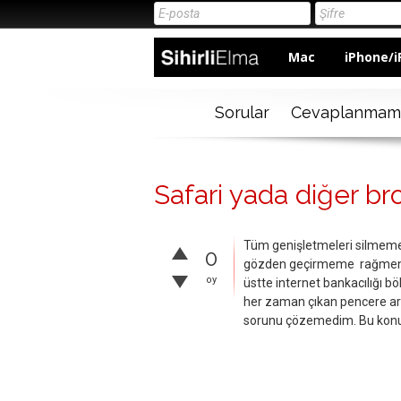
Mac
iPhone/i
Sorular
Cevaplanmam
Safari yada diğer br
Tüm genişletmeleri silmeme,
0
gözden geçirmeme rağmen ba
oy
üstte internet bankacılığı b
her zaman çıkan pencere ar
sorunu çözemedim. Bu konuda