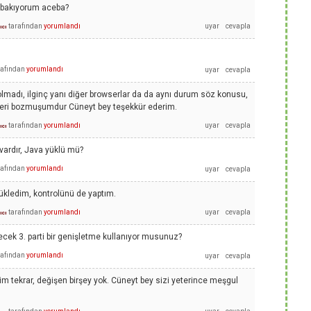
i bakıyorum aceba?
tarafından
yorumlandı
ıcı
rafından
yorumlandı
lmadı, ilginç yanı diğer browserlar da da aynı durum söz konusu,
leri bozmuşumdur Cüneyt bey teşekkür ederim.
tarafından
yorumlandı
ıcı
 vardır, Java yüklü mü?
rafından
yorumlandı
yükledim, kontrolünü de yaptım.
tarafından
yorumlandı
ıcı
lecek 3. parti bir genişletme kullanıyor musunuz?
rafından
yorumlandı
im tekrar, değişen birşey yok. Cüneyt bey sizi yeterince meşgul