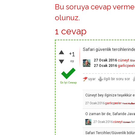
Bu soruya cevap vermek
olunuz
.
1 cevap
Safari güvenlik tercihlerind
+1
27 Ocak 2016
cüneyt
Uz
oy
27 Ocak 2016
garlicpeel
En İyi Cevap
Cüneyt bey ilginize teşekkür e
27 Ocak 2016
garlicpeeler
Yeni Kullan
O zaman bir de, Safaride Java 
27 Ocak 2016
cüneyt
ta
Uzman
Safari Tercihler/Güvenlik bölüm