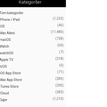
Kategoriler
Tüm kategoriler
(1,232)
iPhone / iPad
(46)
iOS
(11,480)
Mac Ailesi
(728)
macOS
(60)
Watch
(7)
watchOS
(218)
Apple TV
(0)
tvOS
(71)
iOS App Store
(283)
Mac App Store
(200)
iTunes Store
(283)
iCloud
(1,210)
Diğer