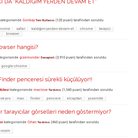
I DA ''KALDIGIM YERDEN DEVAM ET''
ategorisinde
Gonbay
(
120
puan)
tarafından
soruldu
Yeni Kullanıcı
chrome
safari
kaldığım-yerden-devam-et
chrome
tarayici
browser
owser hangisi?
tegorisinde
gizemonder
(
3,910
puan)
tarafından
soruldu
Deneyimli
google-chrome
nder penceresi sürekli küçülüyor!!
Ailesi
kategorisinde
maclove
(
1,540
puan)
tarafından
soruldu
Yardımcı
ok-pro
mac
finder
pencere
elcapitan
yosemite
er tarayıcılar görselleri neden göstermiyor?
si
kategorisinde
Cihan
(
460
puan)
tarafından
soruldu
Yardımcı
resim