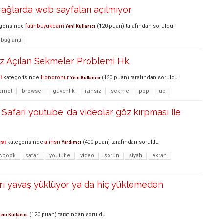
ı ağlarda web sayfaları açılmıyor
gorisinde
fatihbuyukcam
(
120
puan)
tarafından
soruldu
Yeni Kullanıcı
bağlantı
siz Açılan Sekmeler Problemi Hk.
i
kategorisinde
Honoronur
(
120
puan)
tarafından
soruldu
Yeni Kullanıcı
ernet
browser
güvenlik
izinsiz
sekme
pop
up
afari youtube 'da videolar göz kırpması ile
esi
kategorisinde
a.ihsn
(
400
puan)
tarafından
soruldu
Yardımcı
cbook
safari
youtube
video
sorun
siyah
ekran
arı yavaş yüklüyor ya da hiç yüklemeden
(
120
puan)
tarafından
soruldu
Yeni Kullanıcı