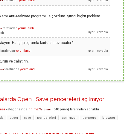
tarafından
yorumlandı
ıcı
blemi Anti-Malware programı ile çözdüm. Şimdi hiçbir problem
tarafından
yorumlandı
cı
ndı
tayım. Hangi programla kurtuldunuz acaba ?
tarafından
yorumlandı
run ve çalıştırın.
tarafından
yorumlandı
nıcı
alarda Open , Save pencereleri açılmıyor
esi
kategorisinde
hglmz
(
640
puan)
tarafından
soruldu
Yardımcı
da
open
save
pencereleri
açılmıyor
pencere
browser