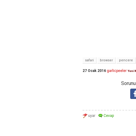
safari
browser
pencere
27 Ocak 2016
garlicpeeler
Yeni K
Sorunuz