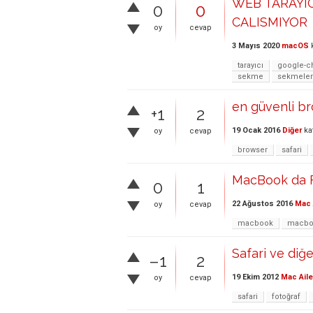
WEB TARAYIC
0
0
CALISMIYOR
oy
cevap
3 Mayıs 2020
macOS
k
tarayıcı
google-
sekme
sekmeler
en güvenli br
+1
2
19 Ocak 2016
Diğer
ka
oy
cevap
browser
safari
MacBook da Fi
0
1
22 Ağustos 2016
Mac 
oy
cevap
macbook
macbo
Safari ve diğ
–1
2
19 Ekim 2012
Mac Aile
oy
cevap
safari
fotoğraf