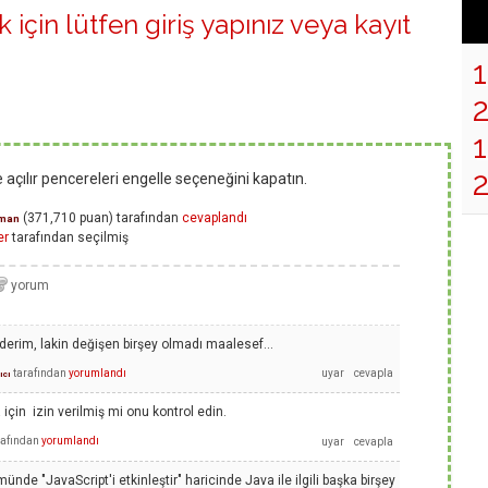
 için lütfen
giriş yapınız
veya
kayıt
1
e açılır pencereleri engelle seçeneğini kapatın.
(
371,710
puan)
tarafından
cevaplandı
man
er
tarafından
seçilmiş
derim, lakin değişen birşey olmadı maalesef...
tarafından
yorumlandı
ıcı
için izin verilmiş mi onu kontrol edin.
rafından
yorumlandı
ünde "JavaScript'i etkinleştir" haricinde Java ile ilgili başka birşey