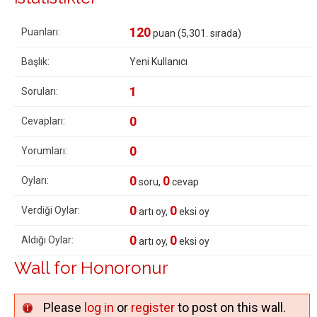
120
Puanları:
puan (
5,301
. sırada)
Başlık:
Yeni Kullanıcı
1
Soruları:
0
Cevapları:
0
Yorumları:
0
0
Oyları:
soru,
cevap
0
0
Verdiği Oylar:
artı oy,
eksi oy
0
0
Aldığı Oylar:
artı oy,
eksi oy
Wall for Honoronur
Please
log in
or
register
to post on this wall.