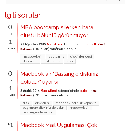
İlgili sorular
0
MBA bootcamp silerken hata
oy
oluştu bölüntü görünmüyor
1
21 Ağustos 2015
Mac Ailesi
kategorisinde
onnaltin
Yeni
cevap
(
180
puan)
tarafından
soruldu
Kullanıcı
macbook-air
bootcamp
disk-izlencesi
disk-alanı
disk-bölme
disk
0
Macbook air "Baslangic diskiniz
oy
doludur" uyarisi
1
3 Aralık 2014
Mac Ailesi
kategorisinde
buloas
Yeni
cevap
(
130
puan)
tarafından
soruldu
Kullanıcı
disk
disk-alanı
macbook-hardisk-kapasite
başlangıç-diskiniz-doludur
macbook-air
baslangic-disk-dolu
+1
Macbook Mail Uygulaması Çok