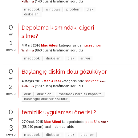
(
140
puan)
tarafından
soruldu
Kullanıcı
macbook
windows
problem
disk
disk-alanı
0
Depolama kısmındaki diğeri
oy
silme?
1
4 Mart 2016
Mac Ailesi
kategorisinde
hucreonbir
cevap
(
860
puan)
tarafından
soruldu
Yardımcı
macbook
disk-alanı
disk
artıyor
0
Başlangıç diskim dolu gözüküyor
oy
4 Mayıs 2015
Mac Ailesi
kategorisinde
ssevdee
Yeni
2
(
270
puan)
tarafından
soruldu
Kullanıcı
cevap
disk
disk-alanı
macbook-hardisk-kapasite
başlangıç-diskiniz-doludur
0
temizlik uygulaması önerisi ?
oy
27 Ocak 2015
Mac Ailesi
kategorisinde
pose34
Uzman
3
(
58,240
puan)
tarafından
soruldu
cevap
macbook
disk-alanı
disk
cleaner-