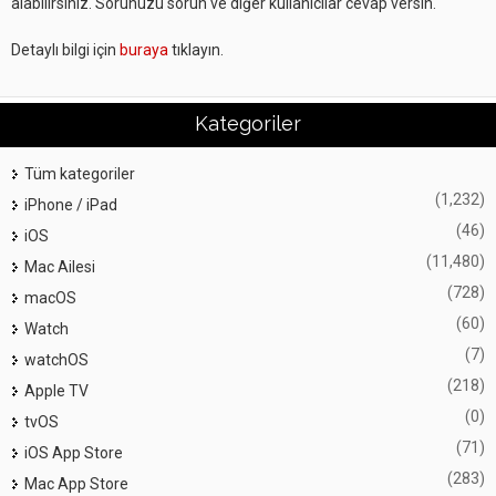
alabilirsiniz. Sorunuzu sorun ve diğer kullanıcılar cevap versin.
Detaylı bilgi için
buraya
tıklayın.
Kategoriler
Tüm kategoriler
(1,232)
iPhone / iPad
(46)
iOS
(11,480)
Mac Ailesi
(728)
macOS
(60)
Watch
(7)
watchOS
(218)
Apple TV
(0)
tvOS
(71)
iOS App Store
(283)
Mac App Store