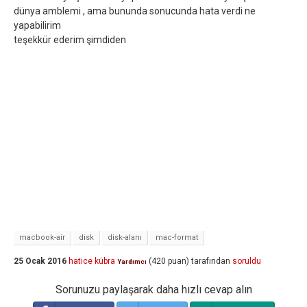
dünya amblemi , ama bununda sonucunda hata verdi ne
yapabilirim
teşekkür ederim şimdiden
macbook-air
disk
disk-alanı
mac-format
25 Ocak 2016
hatice kübra
(
420
puan)
tarafından
soruldu
Yardımcı
Sorunuzu paylaşarak daha hızlı cevap alın