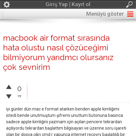
Giriş Yap | Kayıt ol
Menüyü göster
macbook air format sırasında
hata olustu nasıl çözüceğimi
bilmiyorum yarıdmcı olursanız
çok sevnirim
0
oy
iyi günler dün mac e format atarken benden apple kimliğimi
istedi bende unutmuştum şifremi unuttum butonuna basınca
sadece apple kimliğini yazmam için açılan pencere tekrardan
açılıyordu tekrardan başlattım bilgisayarı ve üzerine soru işareti
olan bir dosya çıkrı cmd r yapunca internet recovry başlatıldı bir