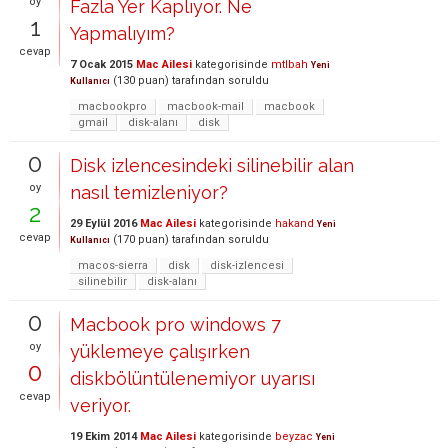
oy
Fazla Yer Kaplıyor. Ne
1
Yapmalıyım?
cevap
7 Ocak 2015
Mac Ailesi
kategorisinde
mtlbah
Yeni
(
130
puan)
tarafından
soruldu
Kullanıcı
macbookpro
macbook-mail
macbook
gmail
disk-alanı
disk
0
Disk izlencesindeki silinebilir alan
oy
nasıl temizleniyor?
2
29 Eylül 2016
Mac Ailesi
kategorisinde
hakand
Yeni
cevap
(
170
puan)
tarafından
soruldu
Kullanıcı
macos-sierra
disk
disk-izlencesi
silinebilir
disk-alanı
0
Macbook pro windows 7
oy
yüklemeye çalışırken
0
diskbölüntülenemiyor uyarısı
cevap
veriyor.
19 Ekim 2014
Mac Ailesi
kategorisinde
beyzac
Yeni