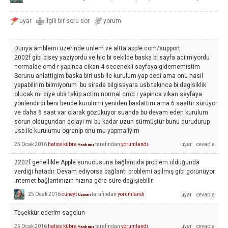
Dunya amblemi üzerinde unlem ve altta apple.com/support
2002f gibi bisey yaziyordu ve hic bi sekilde baska bi sayfa acilmiyordu
normalde cmd r yapinca cikan 4 secenekli sayfaya gidememistim
Sorunu anlattigim baska biri usb ile kurulum yap dedi ama onu nasil
yapabilirim bilmiyorum .bu sirada bilgisayara usb takınca bi degisiklik
olucak mi diye ubs takip actim normal cmd r yapinca vikan sayfaya
yönlendirdi beni bende kurulumi yeniden baslattim ama 6 saattir sürüyor
ve daha 6 saat var olarak gözüküyor suanda bu devam eden kurulum
sorun oldugundan dolayi mi bu kadar uzun sürmüştür bunu durudurup
usb ile kurulumu ogrenip onu mu yapmaliyim
25 Ocak 2016
hatice kübra
tarafından
yorumlandı
Yardımcı
2202f genellikle Apple sunucusuna bağlantıda problem olduğunda
verdiği hatadır. Devam ediyorsa bağlantı problemi aşılmış gibi görünüyor.
Internet bağlantınızın hızına göre süre değişiebilir.
25 Ocak 2016
cüneyt
tarafından
yorumlandı
Uzman
Teşekkür ederim sagolun
25 Ocak 2016
hatice kübra
tarafından
yorumlandı
Yardımcı