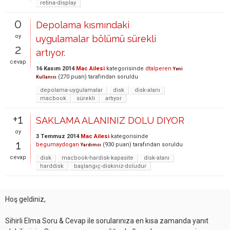
retina-display
0
Depolama kısmındaki
oy
uygulamalar bölümü sürekli
2
artıyor.
cevap
16 Kasım 2014
Mac Ailesi
kategorisinde
dtalperen
Yeni
(
270
puan)
tarafından
soruldu
Kullanıcı
depolama-uygulamalar
disk
disk-alanı
macbook
sürekli
artıyor
+1
SAKLAMA ALANINIZ DOLU DIYOR
oy
3 Temmuz 2014
Mac Ailesi
kategorisinde
1
begumaydogan
(
930
puan)
tarafından
soruldu
Yardımcı
cevap
disk
macbook-hardisk-kapasite
disk-alanı
harddisk
başlangıç-diskiniz-doludur
Hoş geldiniz,
Sihirli Elma Soru & Cevap ile sorularınıza en kısa zamanda yanıt