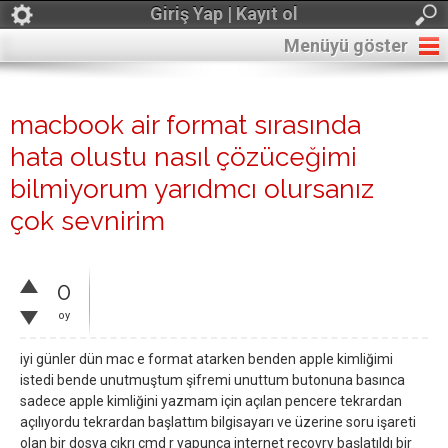
Giriş Yap | Kayıt ol
Menüyü göster
macbook air format sırasında
hata olustu nasıl çözüceğimi
bilmiyorum yarıdmcı olursanız
çok sevnirim
0
oy
iyi günler dün mac e format atarken benden apple kimliğimi
istedi bende unutmuştum şifremi unuttum butonuna basınca
sadece apple kimliğini yazmam için açılan pencere tekrardan
açılıyordu tekrardan başlattım bilgisayarı ve üzerine soru işareti
olan bir dosya çıkrı cmd r yapunca internet recovry başlatıldı bir