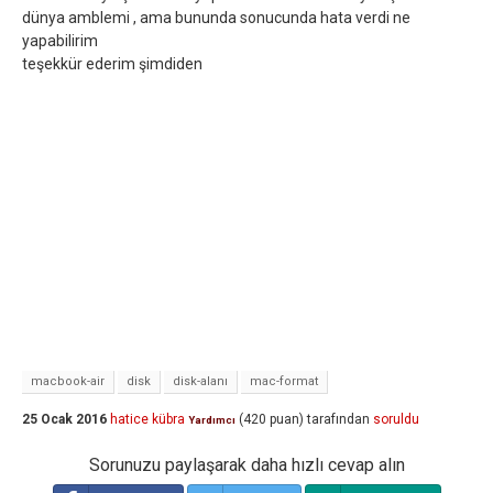
dünya amblemi , ama bununda sonucunda hata verdi ne
yapabilirim
teşekkür ederim şimdiden
macbook-air
disk
disk-alanı
mac-format
25 Ocak 2016
hatice kübra
(
420
puan)
tarafından
soruldu
Yardımcı
Sorunuzu paylaşarak daha hızlı cevap alın