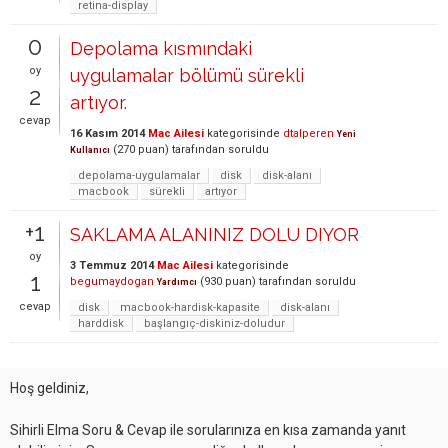
retina-display
0
Depolama kısmındaki
oy
uygulamalar bölümü sürekli
2
artıyor.
cevap
16 Kasım 2014
Mac Ailesi
kategorisinde
dtalperen
Yeni
(
270
puan)
tarafından
soruldu
Kullanıcı
depolama-uygulamalar
disk
disk-alanı
macbook
sürekli
artıyor
+1
SAKLAMA ALANINIZ DOLU DIYOR
oy
3 Temmuz 2014
Mac Ailesi
kategorisinde
1
begumaydogan
(
930
puan)
tarafından
soruldu
Yardımcı
cevap
disk
macbook-hardisk-kapasite
disk-alanı
harddisk
başlangıç-diskiniz-doludur
Hoş geldiniz,
Sihirli Elma Soru & Cevap ile sorularınıza en kısa zamanda yanıt