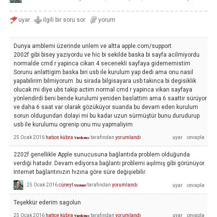
Dunya amblemi üzerinde unlem ve altta apple.com/support
2002f gibi bisey yaziyordu ve hic bi sekilde baska bi sayfa acilmiyordu
normalde cmd r yapinca cikan 4 secenekli sayfaya gidememistim
Sorunu anlattigim baska biri usb ile kurulum yap dedi ama onu nasil
yapabilirim bilmiyorum .bu sirada bilgisayara usb takınca bi degisiklik
olucak mi diye ubs takip actim normal cmd r yapinca vikan sayfaya
yönlendirdi beni bende kurulumi yeniden baslattim ama 6 saattir sürüyor
ve daha 6 saat var olarak gözüküyor suanda bu devam eden kurulum
sorun oldugundan dolayi mi bu kadar uzun sürmüştür bunu durudurup
usb ile kurulumu ogrenip onu mu yapmaliyim
25 Ocak 2016
hatice kübra
tarafından
yorumlandı
Yardımcı
2202f genellikle Apple sunucusuna bağlantıda problem olduğunda
verdiği hatadır. Devam ediyorsa bağlantı problemi aşılmış gibi görünüyor.
Internet bağlantınızın hızına göre süre değişiebilir.
25 Ocak 2016
cüneyt
tarafından
yorumlandı
Uzman
Teşekkür ederim sagolun
25 Ocak 2016
hatice kübra
tarafından
yorumlandı
Yardımcı