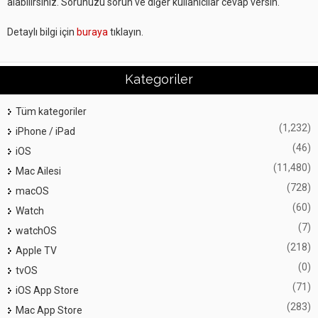
alabilirsiniz. Sorunuzu sorun ve diğer kullanıcılar cevap versin.
Detaylı bilgi için
buraya
tıklayın.
Kategoriler
Tüm kategoriler
(1,232)
iPhone / iPad
(46)
iOS
(11,480)
Mac Ailesi
(728)
macOS
(60)
Watch
(7)
watchOS
(218)
Apple TV
(0)
tvOS
(71)
iOS App Store
(283)
Mac App Store