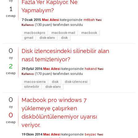
oy
Fazla Yer Kaplıyor. Ne
1
Yapmalıyım?
cevap
7 Ocak 2015
Mac Ailesi
kategorisinde
mtlbah
Yeni
(
130
puan)
tarafından
soruldu
Kullanıcı
macbookpro
macbook-mail
macbook
gmail
disk-alanı
disk
0
Disk izlencesindeki silinebilir alan
oy
nasıl temizleniyor?
2
29 Eylül 2016
Mac Ailesi
kategorisinde
hakand
Yeni
cevap
(
170
puan)
tarafından
soruldu
Kullanıcı
macos-sierra
disk
disk-izlencesi
silinebilir
disk-alanı
0
Macbook pro windows 7
oy
yüklemeye çalışırken
0
diskbölüntülenemiyor uyarısı
cevap
veriyor.
19 Ekim 2014
Mac Ailesi
kategorisinde
beyzac
Yeni