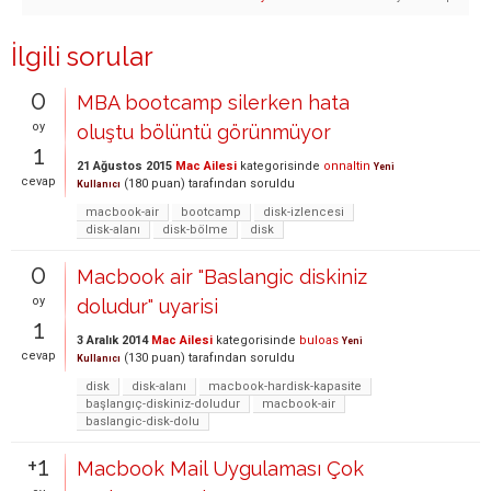
İlgili sorular
0
MBA bootcamp silerken hata
oy
oluştu bölüntü görünmüyor
1
21 Ağustos 2015
Mac Ailesi
kategorisinde
onnaltin
Yeni
cevap
(
180
puan)
tarafından
soruldu
Kullanıcı
macbook-air
bootcamp
disk-izlencesi
disk-alanı
disk-bölme
disk
0
Macbook air "Baslangic diskiniz
oy
doludur" uyarisi
1
3 Aralık 2014
Mac Ailesi
kategorisinde
buloas
Yeni
cevap
(
130
puan)
tarafından
soruldu
Kullanıcı
disk
disk-alanı
macbook-hardisk-kapasite
başlangıç-diskiniz-doludur
macbook-air
baslangic-disk-dolu
+1
Macbook Mail Uygulaması Çok