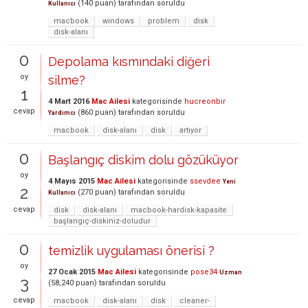
(
140
puan)
tarafından
soruldu
Kullanıcı
macbook
windows
problem
disk
disk-alanı
0
Depolama kısmındaki diğeri
oy
silme?
1
4 Mart 2016
Mac Ailesi
kategorisinde
hucreonbir
cevap
(
860
puan)
tarafından
soruldu
Yardımcı
macbook
disk-alanı
disk
artıyor
0
Başlangıç diskim dolu gözüküyor
oy
4 Mayıs 2015
Mac Ailesi
kategorisinde
ssevdee
Yeni
2
(
270
puan)
tarafından
soruldu
Kullanıcı
cevap
disk
disk-alanı
macbook-hardisk-kapasite
başlangıç-diskiniz-doludur
0
temizlik uygulaması önerisi ?
oy
27 Ocak 2015
Mac Ailesi
kategorisinde
pose34
Uzman
3
(
58,240
puan)
tarafından
soruldu
cevap
macbook
disk-alanı
disk
cleaner-