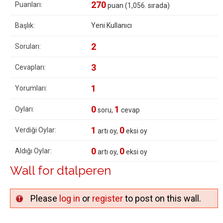
270
Puanları:
puan (
1,056
. sırada)
Başlık:
Yeni Kullanıcı
2
Soruları:
3
Cevapları:
1
Yorumları:
0
1
Oyları:
soru,
cevap
1
0
Verdiği Oylar:
artı oy,
eksi oy
0
0
Aldığı Oylar:
artı oy,
eksi oy
Wall for dtalperen
Please
log in
or
register
to post on this wall.