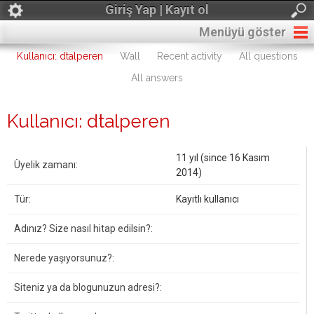
Giriş Yap | Kayıt ol
Menüyü göster
Kullanıcı: dtalperen
Wall
Recent activity
All questions
All answers
Kullanıcı: dtalperen
11 yıl (since 16 Kasım
Üyelik zamanı:
2014)
Tür:
Kayıtlı kullanıcı
Adınız? Size nasıl hitap edilsin?:
Nerede yaşıyorsunuz?:
Siteniz ya da blogunuzun adresi?: