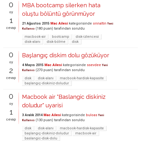
0
MBA bootcamp silerken hata
oy
oluştu bölüntü görünmüyor
1
21 Ağustos 2015
Mac Ailesi
kategorisinde
onnaltin
Yeni
cevap
(
180
puan)
tarafından
soruldu
Kullanıcı
macbook-air
bootcamp
disk-izlencesi
disk-alanı
disk-bölme
disk
0
Başlangıç diskim dolu gözüküyor
oy
4 Mayıs 2015
Mac Ailesi
kategorisinde
ssevdee
Yeni
2
(
270
puan)
tarafından
soruldu
Kullanıcı
cevap
disk
disk-alanı
macbook-hardisk-kapasite
başlangıç-diskiniz-doludur
0
Macbook air "Baslangic diskiniz
oy
doludur" uyarisi
1
3 Aralık 2014
Mac Ailesi
kategorisinde
buloas
Yeni
cevap
(
130
puan)
tarafından
soruldu
Kullanıcı
disk
disk-alanı
macbook-hardisk-kapasite
başlangıç-diskiniz-doludur
macbook-air
baslangic-disk-dolu