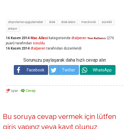
depolama-uygulamalar
disk
disk-alanı
macbook
sürekli
artıyor
16 Kasım 2014
Mac Ailesi
kategorisinde
dtalperen
(
270
Yeni Kullanıcı
puan)
tarafından
soruldu
16 Kasım 2014
dtalperen
tarafından
düzenlendi
Sorunuzu paylaşarak daha hızlı cevap alın
Facebook
Twitter
WhatsApp
Bu soruya cevap vermek için lütfen
giriş yapınız
veya
kayıt olunuz
.