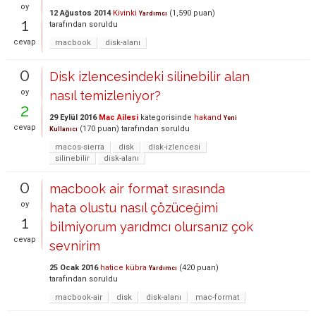
oy
12 Ağustos 2014
Kivinki
(
1,590
puan)
Yardımcı
1
tarafından
soruldu
cevap
macbook
disk-alanı
0
Disk izlencesindeki silinebilir alan
oy
nasıl temizleniyor?
2
29 Eylül 2016
Mac Ailesi
kategorisinde
hakand
Yeni
cevap
(
170
puan)
tarafından
soruldu
Kullanıcı
macos-sierra
disk
disk-izlencesi
silinebilir
disk-alanı
0
macbook air format sırasında
oy
hata olustu nasıl çözüceğimi
1
bilmiyorum yarıdmcı olursanız çok
cevap
sevnirim
25 Ocak 2016
hatice kübra
(
420
puan)
Yardımcı
tarafından
soruldu
macbook-air
disk
disk-alanı
mac-format