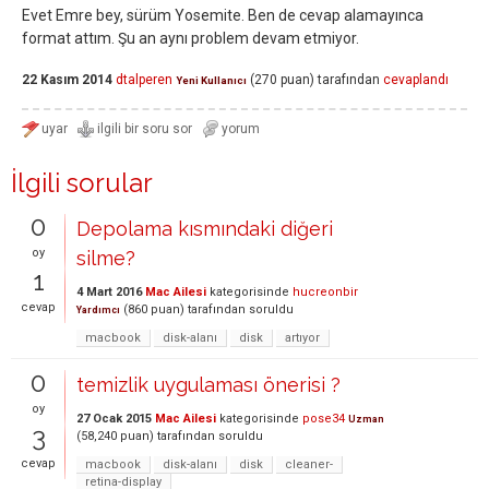
Evet Emre bey, sürüm Yosemite. Ben de cevap alamayınca
format attım. Şu an aynı problem devam etmiyor.
22 Kasım 2014
dtalperen
(
270
puan)
tarafından
cevaplandı
Yeni Kullanıcı
İlgili sorular
0
Depolama kısmındaki diğeri
oy
silme?
1
4 Mart 2016
Mac Ailesi
kategorisinde
hucreonbir
cevap
(
860
puan)
tarafından
soruldu
Yardımcı
macbook
disk-alanı
disk
artıyor
0
temizlik uygulaması önerisi ?
oy
27 Ocak 2015
Mac Ailesi
kategorisinde
pose34
Uzman
3
(
58,240
puan)
tarafından
soruldu
cevap
macbook
disk-alanı
disk
cleaner-
retina-display