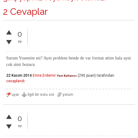
2 Cevaplar
0
oy
Surum Yosemite mi? Ayni problem bende de var format attim hala ayni
cok sinir bozucu
22 Kasım 2014
Emre.Erdemir
(
290
puan)
tarafından
Yeni Kullanıcı
cevaplandı
0
oy