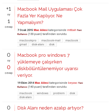
+1
Macbook Mail Uygulaması Çok
oy
Fazla Yer Kaplıyor. Ne
1
Yapmalıyım?
cevap
7 Ocak 2015
Mac Ailesi
kategorisinde
mtlbah
Yeni
(
130
puan)
tarafından
soruldu
Kullanıcı
macbookpro
macbook-mail
macbook
gmail
disk-alanı
disk
0
Macbook pro windows 7
oy
yüklemeye çalışırken
0
diskbölüntülenemiyor uyarısı
cevap
veriyor.
19 Ekim 2014
Mac Ailesi
kategorisinde
beyzac
Yeni
(
140
puan)
tarafından
soruldu
Kullanıcı
macbook
windows
problem
disk
disk-alanı
0
Disk Alanı neden azalıp artıyor?