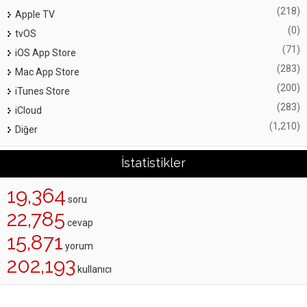
(218)
Apple TV
(0)
tvOS
(71)
iOS App Store
(283)
Mac App Store
(200)
iTunes Store
(283)
iCloud
(1,210)
Diğer
İstatistikler
19,364
soru
22,785
cevap
15,871
yorum
202,193
kullanıcı