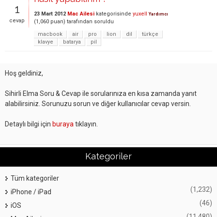
1
23 Mart 2012
Mac Ailesi
kategorisinde
yuxell
Yardımcı
cevap
(
1,060
puan)
tarafından
soruldu
macbook
air
pro
lion
dil
türkçe
klavye
batarya
pil
Hoş geldiniz,
Sihirli Elma Soru & Cevap ile sorularınıza en kısa zamanda yanıt
alabilirsiniz. Sorunuzu sorun ve diğer kullanıcılar cevap versin.
Detaylı bilgi için
buraya
tıklayın.
Kategoriler
Tüm kategoriler
(1,232)
iPhone / iPad
(46)
iOS
(11,480)