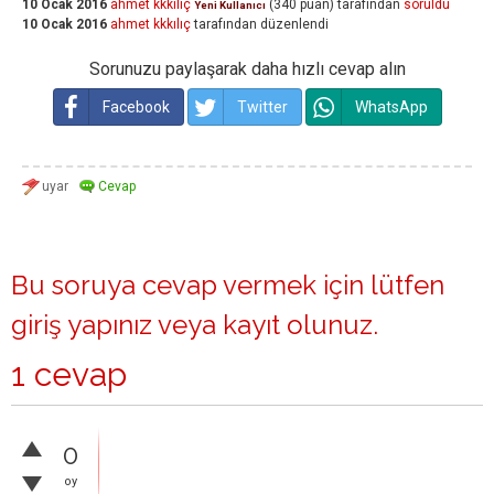
10 Ocak 2016
ahmet kkkılıç
(
340
puan)
tarafından
soruldu
Yeni Kullanıcı
10 Ocak 2016
ahmet kkkılıç
tarafından
düzenlendi
Sorunuzu paylaşarak daha hızlı cevap alın
Facebook
Twitter
WhatsApp
Bu soruya cevap vermek için lütfen
giriş yapınız
veya
kayıt olunuz
.
1 cevap
0
oy