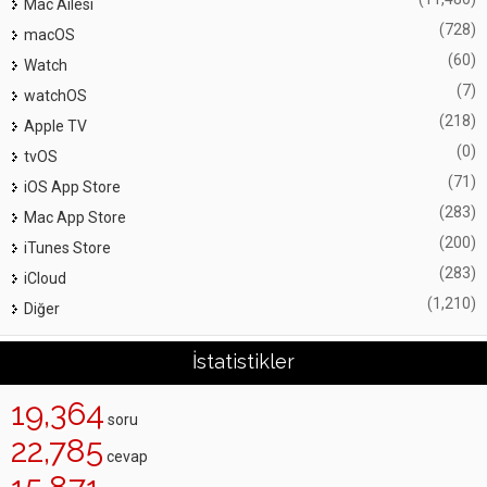
Mac Ailesi
(728)
macOS
(60)
Watch
(7)
watchOS
(218)
Apple TV
(0)
tvOS
(71)
iOS App Store
(283)
Mac App Store
(200)
iTunes Store
(283)
iCloud
(1,210)
Diğer
İstatistikler
19,364
soru
22,785
cevap