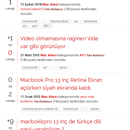
1
13 Şubat 2018
Mac Ailesi
kategorisinde
cevap
remzicoskun12
(
140
puan)
tarafından
Yeni Kullanıcı
soruldu
macbook
-
macbookair
air
windows
os
pro
2011
+1
Video olmamasına rağmen Vide
oy
var gibi görünüyor
0
21 Mart 2015
Mac Ailesi
kategorisinde
AKG
Yeni Kullanıcı
cevap
(
130
puan)
tarafından
soruldu
macbook
air
-
virus
0
Macbook Pro 13 inç Retina Ekran
oy
açılırken siyah ekranda kaldı.
2
11 Ocak 2015
Mac Ailesi
kategorisinde
yeni mac
cevap
kullanıcı
(
160
puan)
tarafından
soruldu
Yeni Kullanıcı
macbook-pro-retina-13
macbook
-
ekran
+9
macbokkpro 13 inç de türkçe dili
oy
nasıl yapabilirim ?