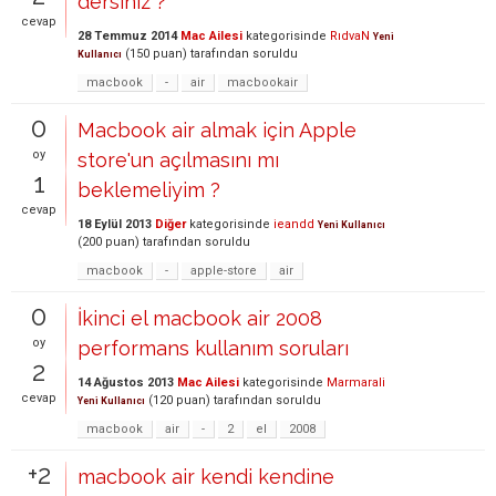
dersiniz ?
cevap
28 Temmuz 2014
Mac Ailesi
kategorisinde
RıdvaN
Yeni
(
150
puan)
tarafından
soruldu
Kullanıcı
macbook
-
air
macbookair
0
Macbook air almak için Apple
oy
store'un açılmasını mı
1
beklemeliyim ?
cevap
18 Eylül 2013
Diğer
kategorisinde
ieandd
Yeni Kullanıcı
(
200
puan)
tarafından
soruldu
macbook
-
apple-store
air
0
İkinci el macbook air 2008
oy
performans kullanım soruları
2
14 Ağustos 2013
Mac Ailesi
kategorisinde
Marmarali
cevap
(
120
puan)
tarafından
soruldu
Yeni Kullanıcı
macbook
air
-
2
el
2008
+2
macbook air kendi kendine