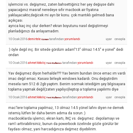
işlemcisi vs. değişmez, zaten bahsettiğiniz her şey değişse dahi
yapacağınız masraf neredeye sıfır macbook air fiyatına
yaklaşacaktır,değicek mi ayrı bir konu. çok mantıklı gelmedi bana
açıkçası.
ayrıca kaç inç olur derken? ekran boyutunu nasıl değiştirmeyi
planladığınızı da anlayamadım.
10 Ocak 2016
demirtele
tarafından
yorumlandı
Uzman
:) öyle değil inç. Bir sitede gördüm adam"13" olmaz 14.5" e yonel" dedi
ondan
10 Ocak 2016
ahmet kkkılıç
tarafından
yorumlandı
Yeni Kullanıcı
Yav değişmez diyon herhalde??? Yav benim bundan önce emac ım vardı
imac değil emac. Kasası birleşik windows kadardı. Onu değiştirdim
mesela ram 512 di 2gb yaptım. Benim sormak istediğim şey bilgisayara
toplama yapmak değil(zaten yapılıyo)leptop a toplama yapılırmı diye
10 Ocak 2016
ahmet kkkılıç
tarafından
yorumlandı
Yeni Kullanıcı
mac'lere toplama yapılmaz, 13 olmaz 14.5 yönel lafını diyen ne demek
istemiş lütfen bir daha benim adıma da sorun.:)
macbooklarda işlemci, ekran kartı, İNÇ vs. değişmez. depolamayı ve
ram'i arttırabilirsiniz, bunun da powerbook özelinde gözle görülür bir
faydası olmaz, yani harcadığınıza değmez diyebilirim.