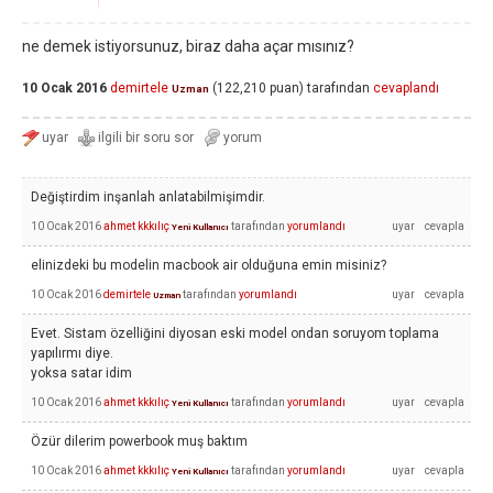
ne demek istiyorsunuz, biraz daha açar mısınız?
10 Ocak 2016
demirtele
(
122,210
puan)
tarafından
cevaplandı
Uzman
Değiştirdim inşanlah anlatabilmişimdir.
10 Ocak 2016
ahmet kkkılıç
tarafından
yorumlandı
Yeni Kullanıcı
elinizdeki bu modelin macbook air olduğuna emin misiniz?
10 Ocak 2016
demirtele
tarafından
yorumlandı
Uzman
Evet. Sistam özelliğini diyosan eski model ondan soruyom toplama
yapılırmı diye.
yoksa satar idim
10 Ocak 2016
ahmet kkkılıç
tarafından
yorumlandı
Yeni Kullanıcı
Özür dilerim powerbook muş baktım
10 Ocak 2016
ahmet kkkılıç
tarafından
yorumlandı
Yeni Kullanıcı