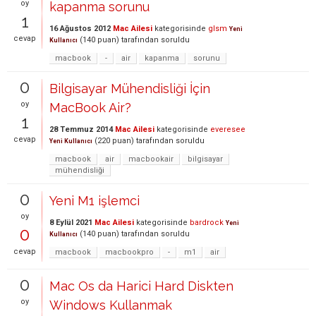
oy
kapanma sorunu
1
16 Ağustos 2012
Mac Ailesi
kategorisinde
glsm
Yeni
cevap
(
140
puan)
tarafından
soruldu
Kullanıcı
macbook
-
air
kapanma
sorunu
0
Bilgisayar Mühendisliği İçin
oy
MacBook Air?
1
28 Temmuz 2014
Mac Ailesi
kategorisinde
everesee
cevap
(
220
puan)
tarafından
soruldu
Yeni Kullanıcı
macbook
air
macbookair
bilgisayar
mühendisliği
0
Yeni M1 işlemci
oy
8 Eylül 2021
Mac Ailesi
kategorisinde
bardrock
Yeni
0
(
140
puan)
tarafından
soruldu
Kullanıcı
cevap
macbook
macbookpro
-
m1
air
0
Mac Os da Harici Hard Diskten
oy
Windows Kullanmak