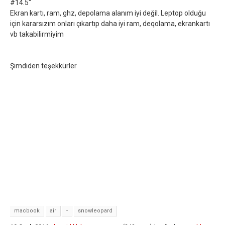
#14.5"
Ekran kartı, ram, ghz, depolama alanım iyi değil. Leptop olduğu
için kararsızım onları çıkartıp daha iyi ram, deqolama, ekrankartı
vb takabilirmiyim
Şimdiden teşekkürler
macbook
air
-
snowleopard