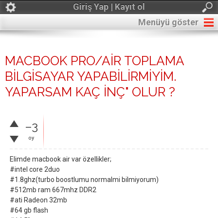
Giriş Yap | Kayıt ol
Menüyü göster
MACBOOK PRO/AİR TOPLAMA
BİLGİSAYAR YAPABİLİRMİYİM.
YAPARSAM KAÇ İNÇ" OLUR ?
–3
oy
Elimde macbook air var özellikler;
#intel core 2duo
#1.8ghz(turbo boostlumu normalmi bilmiyorum)
#512mb ram 667mhz DDR2
#ati Radeon 32mb
#64 gb flash