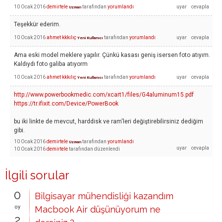
10 Ocak 2016
demirtele
tarafından
yorumlandı
Uzman
Teşekkür ederim.
10 Ocak 2016
ahmet kkkılıç
tarafından
yorumlandı
Yeni Kullanıcı
Ama eski model meklere yapılır. Çünkü kasası geniş isersen foto atıyım.
Kaldıydı foto galiba atıyorm
10 Ocak 2016
ahmet kkkılıç
tarafından
yorumlandı
Yeni Kullanıcı
http://www.powerbookmedic.com/xcart1/files/G4aluminum15.pdf
https://tr.ifixit.com/Device/PowerBook
bu iki linkte de mevcut, harddisk ve ram'leri değiştirebilirsiniz dediğim
gibi.
10 Ocak 2016
demirtele
tarafından
yorumlandı
Uzman
10 Ocak 2016
demirtele
tarafından
düzenlendi
İlgili sorular
0
Bilgisayar mühendisliği kazandım
oy
Macbook Air düşünüyorum ne
2