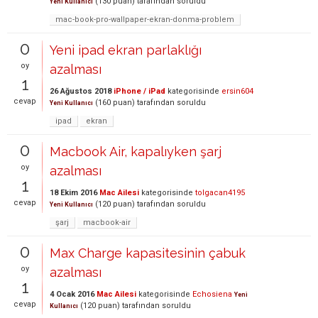
(
130
puan)
tarafından
soruldu
Yeni Kullanıcı
mac-book-pro-wallpaper-ekran-donma-problem
0
Yeni ipad ekran parlaklığı
oy
azalması
1
26 Ağustos 2018
iPhone / iPad
kategorisinde
ersin604
cevap
(
160
puan)
tarafından
soruldu
Yeni Kullanıcı
ipad
ekran
0
Macbook Air, kapalıyken şarj
oy
azalması
1
18 Ekim 2016
Mac Ailesi
kategorisinde
tolgacan4195
cevap
(
120
puan)
tarafından
soruldu
Yeni Kullanıcı
şarj
macbook-air
0
Max Charge kapasitesinin çabuk
oy
azalması
1
4 Ocak 2016
Mac Ailesi
kategorisinde
Echosiena
Yeni
cevap
(
120
puan)
tarafından
soruldu
Kullanıcı