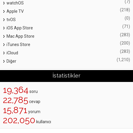
(7)
watchOS
(218)
Apple TV
(0)
tvOS
(71)
iOS App Store
(283)
Mac App Store
(200)
iTunes Store
(283)
iCloud
(1,210)
Diğer
İstatistikler
19,364
soru
22,785
cevap
15,871
yorum
202,050
kullanıcı