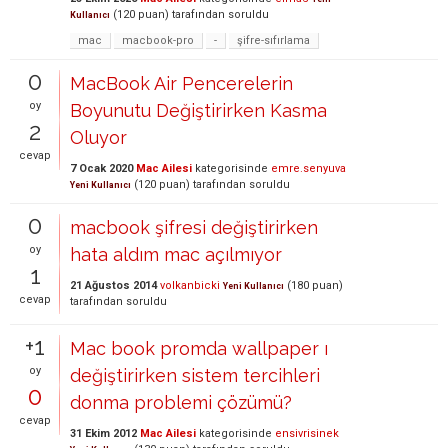
(
120
puan)
tarafından
soruldu
Kullanıcı
mac
macbook-pro
-
şifre-sıfırlama
0
MacBook Air Pencerelerin
oy
Boyunutu Değiştirirken Kasma
2
Oluyor
cevap
7 Ocak 2020
Mac Ailesi
kategorisinde
emre.senyuva
(
120
puan)
tarafından
soruldu
Yeni Kullanıcı
0
macbook şifresi değiştirirken
oy
hata aldım mac açılmıyor
1
21 Ağustos 2014
volkanbicki
(
180
puan)
Yeni Kullanıcı
cevap
tarafından
soruldu
+1
Mac book promda wallpaper ı
oy
değiştirirken sistem tercihleri
0
donma problemi çözümü?
cevap
31 Ekim 2012
Mac Ailesi
kategorisinde
ensivrisinek