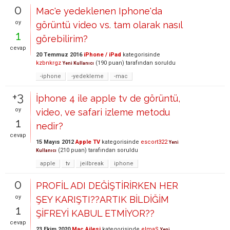
0
Mac'e yedeklenen Iphone'da
oy
görüntü video vs. tam olarak nasıl
1
görebilirim?
cevap
20 Temmuz 2016
iPhone / iPad
kategorisinde
kzbnkrgz
(
190
puan)
tarafından
soruldu
Yeni Kullanıcı
-iphone
-yedekleme
-mac
+3
İphone 4 ile apple tv de görüntü,
oy
video, ve safari izleme metodu
1
nedir?
cevap
15 Mayıs 2012
Apple TV
kategorisinde
escort322
Yeni
(
210
puan)
tarafından
soruldu
Kullanıcı
apple
tv
jeilbreak
iphone
0
PROFİL ADI DEĞİŞTİRİRKEN HER
oy
ŞEY KARIŞTI??ARTIK BİLDİĞİM
1
ŞİFREYİ KABUL ETMİYOR??
cevap
23 Ekim 2020
Mac Ailesi
kategorisinde
elmaS
Yeni