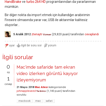
HandBrake
ve
turbo.264 HD
programlarından da yararlanman
mümkün.
Bir diğer nokta da import etmek için kullandığın arabirimin
Firewire olmasında yarar var, USB ile aktarımlar kalitesiz
oluyorlar...
5 Aralık 2012
ztenaytr
(
29,820
puan)
tarafından
cevaplandı
Uzman
İlgili sorular
0
Mac'imde safaride tam ekran
oy
video izlerken görüntü kayıyor
1
izleyemiyorum
cevap
21 Mayıs 2018
Mac Ailesi
kategorisinde
johnappleseed
(
1,140
puan)
tarafından
Yardımcı
soruldu
macbook
mac
safari