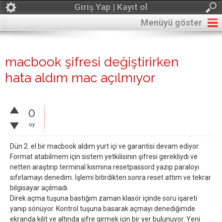
Giriş Yap | Kayıt ol
Menüyü göster
macbook şifresi değiştirirken
hata aldım mac açılmıyor
0
oy
Dün 2. el bir macbook aldım yurt içi ve garantisi devam ediyor.
Format atabilmem için sistem yetkilisinin şifresi gerekliydi ve
netten araştırıp terminal kısmına resetpassord yazıp paraloyı
sıfırlamayı denedim. İşlemi bitirdikten sonra reset attım ve tekrar
bilgisayar açılmadı.
Direk açma tuşuna bastığım zaman klasör içinde soru işareti
yanıp sönüyor. Kontrol tuşuna basarak açmayı denediğimde
ekranda kilit ve altında şifre girmek için bir yer bulunuyor. Yeni