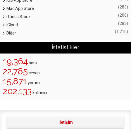
iOS App Store
(283)
Mac App Store
(200)
iTunes Store
(283)
iCloud
(1,210)
Diğer
İstatistikler
19,364
soru
22,785
cevap
15,871
yorum
202,133
kullanıcı
İletişim