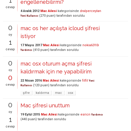
1
engellenebilirmi?
cevap
4 Aralık 2012
Mac Ailesi
kategorisinde
dralperceylan
(
270
puan)
tarafından
soruldu
Yeni Kullanıcı
0
mac os her açılışta icloud şifresi
oy
istiyor
1
17 Mayıs 2017
Mac Ailesi
kategorisinde
nokia6310i
cevap
(
410
puan)
tarafından
soruldu
Yardımcı
0
mac osx oturum açma şifresi
oy
kaldırmak için ne yapabilirim
0
22 Nisan 2016
Mac Ailesi
kategorisinde
filfil
Yeni
cevap
(
120
puan)
tarafından
soruldu
Kullanıcı
şifre
kaldırma
mac
osx
0
Mac şifresi unuttum
oy
19 Eylül 2015
Mac Ailesi
kategorisinde
esricn
Yardımcı
1
(
440
puan)
tarafından
soruldu
cevap