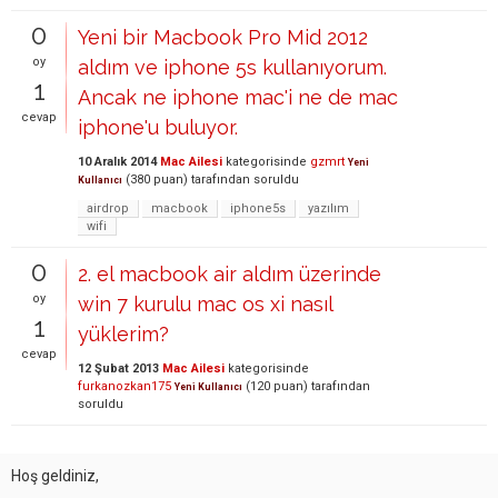
0
Yeni bir Macbook Pro Mid 2012
oy
aldım ve iphone 5s kullanıyorum.
1
Ancak ne iphone mac'i ne de mac
cevap
iphone'u buluyor.
10 Aralık 2014
Mac Ailesi
kategorisinde
gzmrt
Yeni
(
380
puan)
tarafından
soruldu
Kullanıcı
airdrop
macbook
iphone5s
yazılım
wifi
0
2. el macbook air aldım üzerinde
oy
win 7 kurulu mac os xi nasıl
1
yüklerim?
cevap
12 Şubat 2013
Mac Ailesi
kategorisinde
furkanozkan175
(
120
puan)
tarafından
Yeni Kullanıcı
soruldu
Hoş geldiniz,