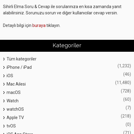
Sihirli Elma Soru & Cevap ile sorularınıza en kısa zamanda yanıt
alabilirsiniz. Sorunuzu sorun ve diğer kullanıcılar cevap versin.
Detaylı bilgi için
buraya
tıklayın.
Kategoriler
Tüm kategoriler
(1,232)
iPhone / iPad
(46)
iOS
(11,480)
Mac Ailesi
(728)
macOS
(60)
Watch
(7)
watchOS
(218)
Apple TV
(0)
tvOS
(71)