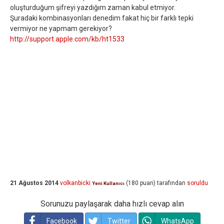
oluşturduğum şifreyi yazdığım zaman kabul etmiyor.
Şuradaki kombinasyonları denedim fakat hiç bir farklı tepki
vermiyor ne yapmam gerekiyor?
http://support.apple.com/kb/ht1533
21 Ağustos 2014
volkanbicki
(
180
puan)
tarafından
soruldu
Yeni Kullanıcı
Sorunuzu paylaşarak daha hızlı cevap alın
Facebook
Twitter
WhatsApp