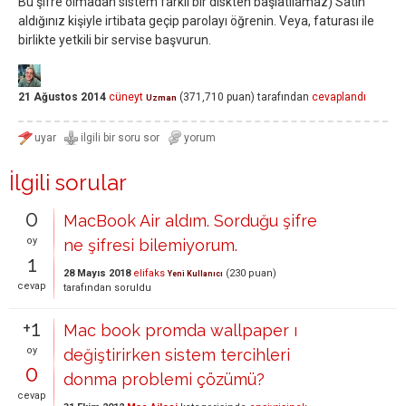
Bu şifre olmadan sistem farklı bir diskten başlatılamaz) Satın
aldığınız kişiyle irtibata geçip parolayı öğrenin. Veya, faturası ile
birlikte yetkili bir servise başvurun.
21 Ağustos 2014
cüneyt
(
371,710
puan)
tarafından
cevaplandı
Uzman
İlgili sorular
0
MacBook Air aldım. Sorduğu şifre
oy
ne şifresi bilemiyorum.
1
28 Mayıs 2018
elifaks
(
230
puan)
Yeni Kullanıcı
cevap
tarafından
soruldu
+1
Mac book promda wallpaper ı
oy
değiştirirken sistem tercihleri
0
donma problemi çözümü?
cevap