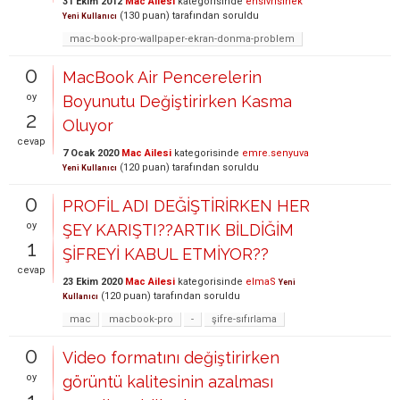
31 Ekim 2012
Mac Ailesi
kategorisinde
ensivrisinek
(
130
puan)
tarafından
soruldu
Yeni Kullanıcı
mac-book-pro-wallpaper-ekran-donma-problem
0
MacBook Air Pencerelerin
oy
Boyunutu Değiştirirken Kasma
2
Oluyor
cevap
7 Ocak 2020
Mac Ailesi
kategorisinde
emre.senyuva
(
120
puan)
tarafından
soruldu
Yeni Kullanıcı
0
PROFİL ADI DEĞİŞTİRİRKEN HER
oy
ŞEY KARIŞTI??ARTIK BİLDİĞİM
1
ŞİFREYİ KABUL ETMİYOR??
cevap
23 Ekim 2020
Mac Ailesi
kategorisinde
elmaS
Yeni
(
120
puan)
tarafından
soruldu
Kullanıcı
mac
macbook-pro
-
şifre-sıfırlama
0
Video formatını değiştirirken
oy
görüntü kalitesinin azalması