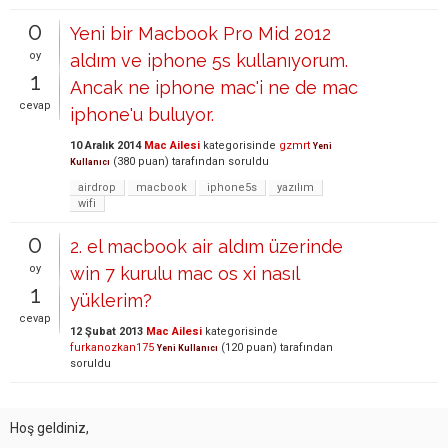
0
Yeni bir Macbook Pro Mid 2012
oy
aldım ve iphone 5s kullanıyorum.
1
Ancak ne iphone mac'i ne de mac
cevap
iphone'u buluyor.
10 Aralık 2014
Mac Ailesi
kategorisinde
gzmrt
Yeni
(
380
puan)
tarafından
soruldu
Kullanıcı
airdrop
macbook
iphone5s
yazılım
wifi
0
2. el macbook air aldım üzerinde
oy
win 7 kurulu mac os xi nasıl
1
yüklerim?
cevap
12 Şubat 2013
Mac Ailesi
kategorisinde
furkanozkan175
(
120
puan)
tarafından
Yeni Kullanıcı
soruldu
Hoş geldiniz,