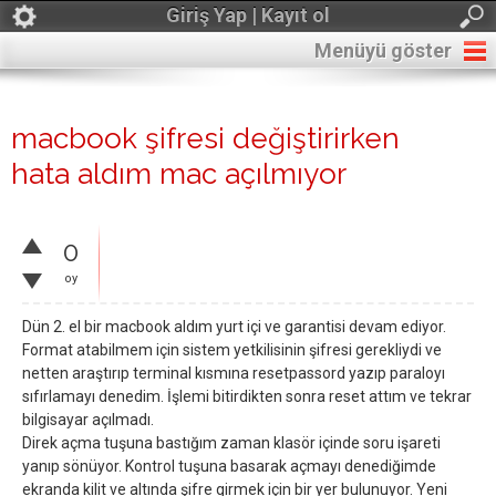
Giriş Yap | Kayıt ol
Menüyü göster
macbook şifresi değiştirirken
hata aldım mac açılmıyor
0
oy
Dün 2. el bir macbook aldım yurt içi ve garantisi devam ediyor.
Format atabilmem için sistem yetkilisinin şifresi gerekliydi ve
netten araştırıp terminal kısmına resetpassord yazıp paraloyı
sıfırlamayı denedim. İşlemi bitirdikten sonra reset attım ve tekrar
bilgisayar açılmadı.
Direk açma tuşuna bastığım zaman klasör içinde soru işareti
yanıp sönüyor. Kontrol tuşuna basarak açmayı denediğimde
ekranda kilit ve altında şifre girmek için bir yer bulunuyor. Yeni