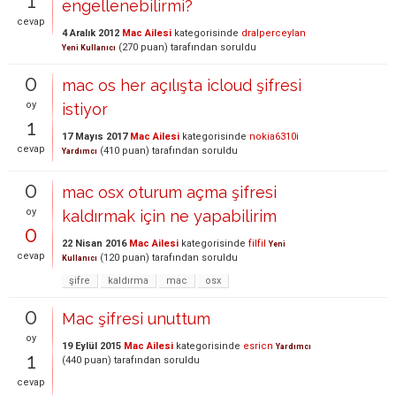
1
engellenebilirmi?
cevap
4 Aralık 2012
Mac Ailesi
kategorisinde
dralperceylan
(
270
puan)
tarafından
soruldu
Yeni Kullanıcı
0
mac os her açılışta icloud şifresi
oy
istiyor
1
17 Mayıs 2017
Mac Ailesi
kategorisinde
nokia6310i
cevap
(
410
puan)
tarafından
soruldu
Yardımcı
0
mac osx oturum açma şifresi
oy
kaldırmak için ne yapabilirim
0
22 Nisan 2016
Mac Ailesi
kategorisinde
filfil
Yeni
cevap
(
120
puan)
tarafından
soruldu
Kullanıcı
şifre
kaldırma
mac
osx
0
Mac şifresi unuttum
oy
19 Eylül 2015
Mac Ailesi
kategorisinde
esricn
Yardımcı
1
(
440
puan)
tarafından
soruldu
cevap