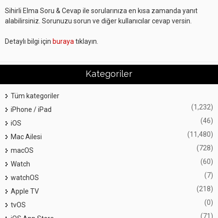
Sihirli Elma Soru & Cevap ile sorularınıza en kısa zamanda yanıt
alabilirsiniz. Sorunuzu sorun ve diğer kullanıcılar cevap versin.
Detaylı bilgi için
buraya
tıklayın.
Kategoriler
Tüm kategoriler
(1,232)
iPhone / iPad
(46)
iOS
(11,480)
Mac Ailesi
(728)
macOS
(60)
Watch
(7)
watchOS
(218)
Apple TV
(0)
tvOS
(71)