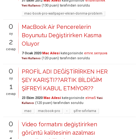
31 Ekim 2012
Mac Ailesi
kategorisinde
ensivrisinek
(
130
puan)
tarafından
soruldu
Yeni Kullanıcı
mac-book-pro-wallpaper-ekran-donma-problem
0
MacBook Air Pencerelerin
oy
Boyunutu Değiştirirken Kasma
2
Oluyor
cevap
7 Ocak 2020
Mac Ailesi
kategorisinde
emre.senyuva
(
120
puan)
tarafından
soruldu
Yeni Kullanıcı
0
PROFİL ADI DEĞİŞTİRİRKEN HER
oy
ŞEY KARIŞTI??ARTIK BİLDİĞİM
1
ŞİFREYİ KABUL ETMİYOR??
cevap
23 Ekim 2020
Mac Ailesi
kategorisinde
elmaS
Yeni
(
120
puan)
tarafından
soruldu
Kullanıcı
mac
macbook-pro
-
şifre-sıfırlama
0
Video formatını değiştirirken
oy
görüntü kalitesinin azalması