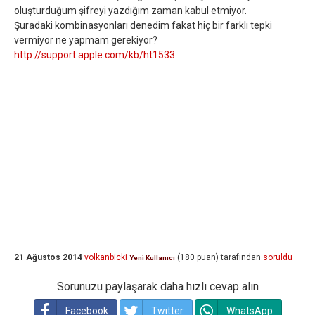
oluşturduğum şifreyi yazdığım zaman kabul etmiyor.
Şuradaki kombinasyonları denedim fakat hiç bir farklı tepki
vermiyor ne yapmam gerekiyor?
http://support.apple.com/kb/ht1533
21 Ağustos 2014
volkanbicki
(
180
puan)
tarafından
soruldu
Yeni Kullanıcı
Sorunuzu paylaşarak daha hızlı cevap alın
Facebook
Twitter
WhatsApp