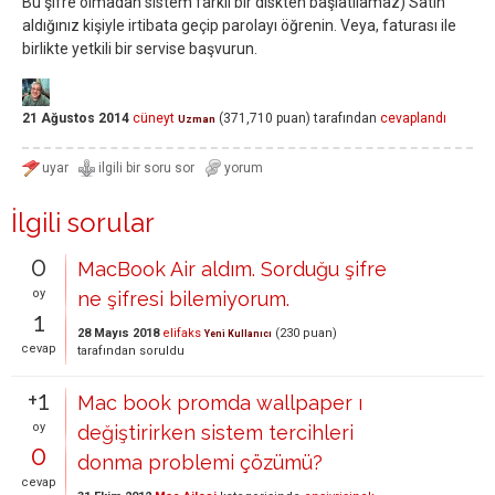
Bu şifre olmadan sistem farklı bir diskten başlatılamaz) Satın
aldığınız kişiyle irtibata geçip parolayı öğrenin. Veya, faturası ile
birlikte yetkili bir servise başvurun.
21 Ağustos 2014
cüneyt
(
371,710
puan)
tarafından
cevaplandı
Uzman
İlgili sorular
0
MacBook Air aldım. Sorduğu şifre
oy
ne şifresi bilemiyorum.
1
28 Mayıs 2018
elifaks
(
230
puan)
Yeni Kullanıcı
cevap
tarafından
soruldu
+1
Mac book promda wallpaper ı
oy
değiştirirken sistem tercihleri
0
donma problemi çözümü?
cevap