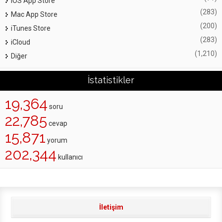
iOS App Store
(283)
Mac App Store
(200)
iTunes Store
(283)
iCloud
(1,210)
Diğer
İstatistikler
19,364
soru
22,785
cevap
15,871
yorum
202,344
kullanıcı
İletişim