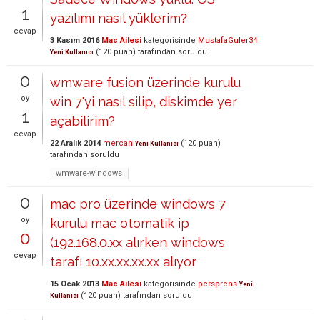
1
yazılımı nasıl yüklerim?
cevap
3 Kasım 2016
Mac Ailesi
kategorisinde
MustafaGuler34
(
120
puan)
tarafından
soruldu
Yeni Kullanıcı
0
wmware fusion üzerinde kurulu
oy
win 7'yi nasıl silip, diskimde yer
1
açabilirim?
cevap
22 Aralık 2014
mercan
(
120
puan)
Yeni Kullanıcı
tarafından
soruldu
wmware-windows
0
mac pro üzerinde windows 7
oy
kurulu mac otomatik ip
0
(192.168.0.xx alırken windows
cevap
tarafı 10.xx.xx.xx.xx alıyor
15 Ocak 2013
Mac Ailesi
kategorisinde
persprens
Yeni
(
120
puan)
tarafından
soruldu
Kullanıcı