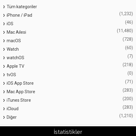
Tüm kategoriler
(1,232)
iPhone / iPad
(46)
iOS
(11,480)
Mac Ailesi
(728)
macOS
(60)
Watch
(7)
watchOS
(218)
Apple TV
(0)
tvOS
(71)
iOS App Store
(283)
Mac App Store
(200)
iTunes Store
(283)
iCloud
(1,210)
Diğer
İstatistikler