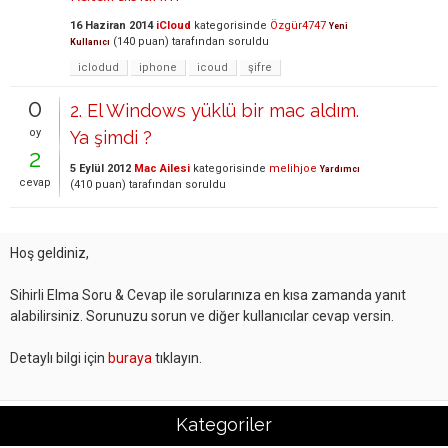
16 Haziran 2014
iCloud
kategorisinde
Özgür4747
Yeni
(
140
puan)
tarafından
soruldu
Kullanıcı
iclodud
iphone
icoud
şifre
0
2. El Windows yüklü bir mac aldım.
oy
Ya şimdi ?
2
5 Eylül 2012
Mac Ailesi
kategorisinde
melihjoe
Yardımcı
cevap
(
410
puan)
tarafından
soruldu
Hoş geldiniz,
Sihirli Elma Soru & Cevap ile sorularınıza en kısa zamanda yanıt
alabilirsiniz. Sorunuzu sorun ve diğer kullanıcılar cevap versin.
Detaylı bilgi için
buraya
tıklayın.
Kategoriler