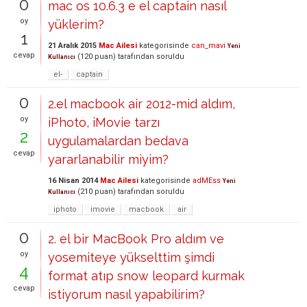
0
mac os 10.6.3 e el captain nasıl
oy
yüklerim?
1
21 Aralık 2015
Mac Ailesi
kategorisinde
can_mavi
Yeni
cevap
(
120
puan)
tarafından
soruldu
Kullanıcı
el-
captain
0
2.el macbook air 2012-mid aldım,
oy
iPhoto, iMovie tarzı
2
uygulamalardan bedava
cevap
yararlanabilir miyim?
16 Nisan 2014
Mac Ailesi
kategorisinde
adMEss
Yeni
(
210
puan)
tarafından
soruldu
Kullanıcı
iphoto
imovie
macbook
air
0
2. el bir MacBook Pro aldım ve
oy
yosemiteye yükselttim şimdi
4
format atıp snow leopard kurmak
cevap
istiyorum nasıl yapabilirim?