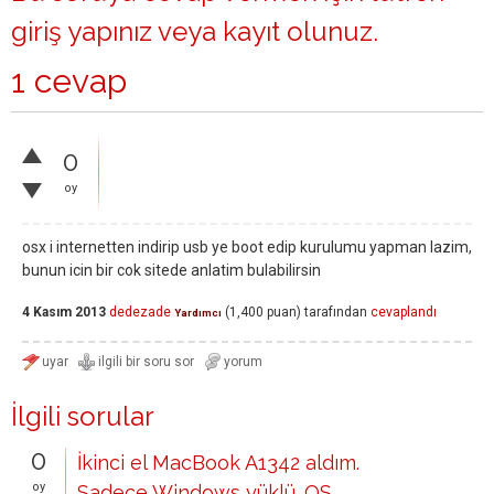
giriş yapınız
veya
kayıt olunuz
.
1 cevap
0
oy
osx i internetten indirip usb ye boot edip kurulumu yapman lazim,
bunun icin bir cok sitede anlatim bulabilirsin
4 Kasım 2013
dedezade
(
1,400
puan)
tarafından
cevaplandı
Yardımcı
İlgili sorular
0
İkinci el MacBook A1342 aldım.
oy
Sadece Windows yüklü. OS