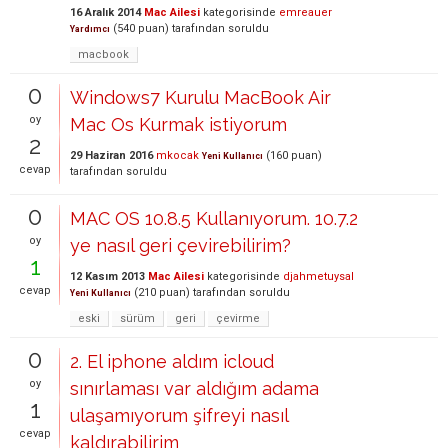
16 Aralık 2014
Mac Ailesi
kategorisinde
emreauer
(
540
puan)
tarafından
soruldu
Yardımcı
macbook
0
Windows7 Kurulu MacBook Air
oy
Mac Os Kurmak istiyorum
2
29 Haziran 2016
mkocak
(
160
puan)
Yeni Kullanıcı
cevap
tarafından
soruldu
0
MAC OS 10.8.5 Kullanıyorum. 10.7.2
oy
ye nasıl geri çevirebilirim?
1
12 Kasım 2013
Mac Ailesi
kategorisinde
djahmetuysal
cevap
(
210
puan)
tarafından
soruldu
Yeni Kullanıcı
eski
sürüm
geri
çevirme
0
2. El iphone aldım icloud
oy
sınırlaması var aldığım adama
1
ulaşamıyorum şifreyi nasıl
cevap
kaldırabilirim