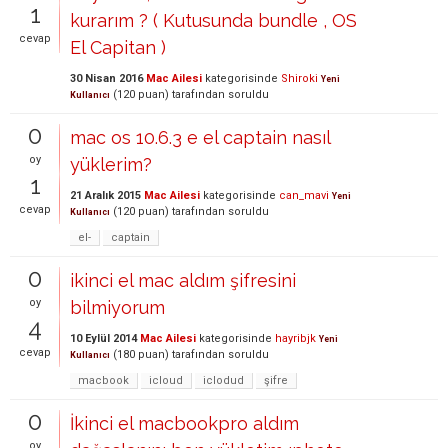
1
kurarım ? ( Kutusunda bundle , OS
cevap
El Capitan )
30 Nisan 2016
Mac Ailesi
kategorisinde
Shiroki
Yeni
(
120
puan)
tarafından
soruldu
Kullanıcı
0
mac os 10.6.3 e el captain nasıl
oy
yüklerim?
1
21 Aralık 2015
Mac Ailesi
kategorisinde
can_mavi
Yeni
cevap
(
120
puan)
tarafından
soruldu
Kullanıcı
el-
captain
0
ikinci el mac aldım şifresini
oy
bilmiyorum
4
10 Eylül 2014
Mac Ailesi
kategorisinde
hayribjk
Yeni
cevap
(
180
puan)
tarafından
soruldu
Kullanıcı
macbook
icloud
iclodud
şifre
0
İkinci el macbookpro aldım
oy