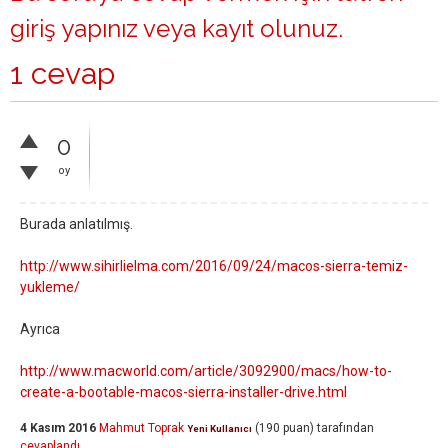
giriş yapınız
veya
kayıt olunuz
.
1 cevap
0
oy
Burada anlatılmış.
http://www.sihirlielma.com/2016/09/24/macos-sierra-temiz-
yukleme/
Ayrıca
http://www.macworld.com/article/3092900/macs/how-to-
create-a-bootable-macos-sierra-installer-drive.html
4 Kasım 2016
Mahmut Toprak
(
190
puan)
tarafından
Yeni Kullanıcı
cevaplandı