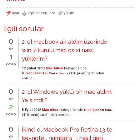
İlgili sorular
0
2. el macbook air aldım üzerinde
oy
win 7 kurulu mac os xi nasıl
1
yüklerim?
cevap
12 Şubat 2013
Mac Ailesi
kategorisinde
furkanozkan175
(
120
puan)
tarafından
Yeni Kullanıcı
soruldu
0
2. El Windows yüklü bir mac aldım.
oy
Ya şimdi ?
2
5 Eylül 2012
Mac Ailesi
kategorisinde
melihjoe
Yardımcı
cevap
(
410
puan)
tarafından
soruldu
0
İkinci el Macbook Pro Retina 13 te
oy
keynote , numbers ' ı nasıl geri