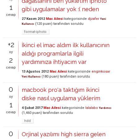
dağaslanını ben yükletim ıphoto
1
gibi uygulamalar yok :( neden
cevap
27 Kasım 2012
Mac Ailesi
kategorisinde
djzafer
Yeni
(
120
puan)
tarafından
soruldu
Kullanıcı
format-iphoto
+2
İkinci el imac aldım ilk kullanıcının
oy
aldığı programlarla ilgili
2
yardımınıza ihtiyacım var
cevap
13 Ağustos 2012
Mac Ailesi
kategorisinde
enginkosar
(
180
puan)
tarafından
soruldu
Yeni Kullanıcı
0
macbook pro'a taktığım ikinci
oy
diske nasıl uygulama yüklerim
1
4 Şubat 2017
Mac Ailesi
kategorisinde
lalalabo
Yardımcı
cevap
(
1,460
puan)
tarafından
soruldu
hdd
0
Orjinal yazılımı high sierra gelen