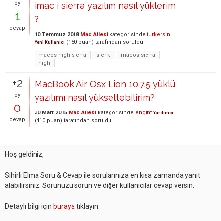
oy
imac i sierra yazılım nasıl yüklerim
1
?
cevap
10 Temmuz 2018
Mac Ailesi
kategorisinde
turkersin
(
150
puan)
tarafından
soruldu
Yeni Kullanıcı
macos-high-sierra
sierra
macos-sierra
high
+2
MacBook Air Osx Lion 10.7.5 yüklü
oy
yazılımı nasıl yükseltebilirim?
0
30 Mart 2015
Mac Ailesi
kategorisinde
engint
Yardımcı
cevap
(
410
puan)
tarafından
soruldu
Hoş geldiniz,
Sihirli Elma Soru & Cevap ile sorularınıza en kısa zamanda yanıt
alabilirsiniz. Sorunuzu sorun ve diğer kullanıcılar cevap versin.
Detaylı bilgi için
buraya
tıklayın.