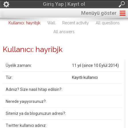
Giriş Yap | Kayıt ol
Menüyü göster
Kullanıcı: hayribjk
Wall
Recent activity
All questions
All answers
Kullanıcı: hayribjk
Üyelik zamanı:
11 yıl (since 10 Eylül 2014)
Tür:
Kayıtlı kullanıcı
Adınız? Size nasıl hitap edilsin?:
Nerede yaşıyorsunuz?:
Siteniz ya da blogunuzun adresi?:
Twitter kullanıcı adınız: