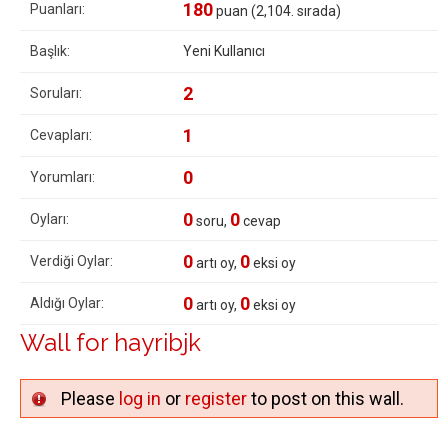
180
Puanları:
puan (
2,104
. sırada)
Başlık:
Yeni Kullanıcı
2
Soruları:
1
Cevapları:
0
Yorumları:
0
0
Oyları:
soru,
cevap
0
0
Verdiği Oylar:
artı oy,
eksi oy
0
0
Aldığı Oylar:
artı oy,
eksi oy
Wall for hayribjk
Please
log in
or
register
to post on this wall.