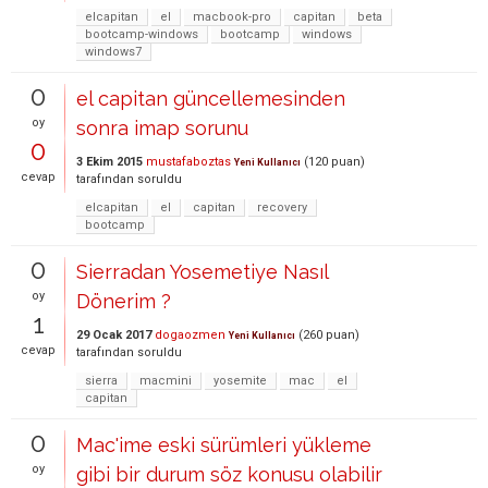
elcapitan
el
macbook-pro
capitan
beta
bootcamp-windows
bootcamp
windows
windows7
0
el capitan güncellemesinden
oy
sonra imap sorunu
0
3 Ekim 2015
mustafaboztas
(
120
puan)
Yeni Kullanıcı
cevap
tarafından
soruldu
elcapitan
el
capitan
recovery
bootcamp
0
Sierradan Yosemetiye Nasıl
oy
Dönerim ?
1
29 Ocak 2017
dogaozmen
(
260
puan)
Yeni Kullanıcı
cevap
tarafından
soruldu
sierra
macmini
yosemite
mac
el
capitan
0
Mac'ime eski sürümleri yükleme
oy
gibi bir durum söz konusu olabilir