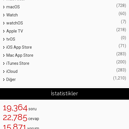
(728)
macOS
(60)
Watch
(7)
watchOS
(218)
Apple TV
(0)
tvOS
(71)
iOS App Store
(283)
Mac App Store
(200)
iTunes Store
(283)
iCloud
(1,210)
Diğer
İstatistikler
19,364
soru
22,785
cevap
15,871
yorum