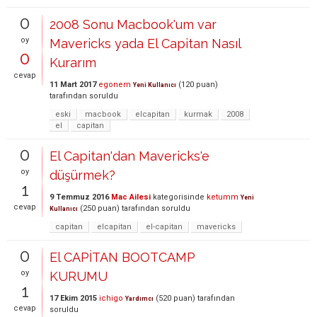
0
2008 Sonu Macbook'um var
oy
Mavericks yada El Capitan Nasıl
0
Kurarım
cevap
11 Mart 2017
egonem
(
120
puan)
Yeni Kullanıcı
tarafından
soruldu
eski
macbook
elcapitan
kurmak
2008
el
capitan
0
El Capitan'dan Mavericks'e
oy
düşürmek?
1
9 Temmuz 2016
Mac Ailesi
kategorisinde
ketumm
Yeni
cevap
(
250
puan)
tarafından
soruldu
Kullanıcı
capitan
elcapitan
el-capitan
mavericks
0
El CAPİTAN BOOTCAMP
oy
KURUMU
1
17 Ekim 2015
ichigo
(
520
puan)
tarafından
Yardımcı
cevap
soruldu