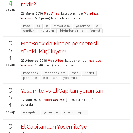
4
midir?
cevap
23 Mayıs 2016
Mac Ailesi
kategorisinde
Morphiza
(
630
puan)
tarafından
soruldu
Yardımcı
mac
os
x
mavericks
yosemite
el
capitan
kurulum
biçimlendirme
format
0
MacBook da Finder penceresi
oy
sürekli küçülüyor!!
1
22 Ağustos 2016
Mac Ailesi
kategorisinde
maclove
cevap
(
1,540
puan)
tarafından
soruldu
Yardımcı
macbook
macbook-pro
mac
finder
pencere
elcapitan
yosemite
0
Yosemite vs El Capitan yorumları
oy
17 Mart 2016
Proton
(
1,060
puan)
tarafından
Yardımcı
1
soruldu
cevap
elcapitan
yosemite
macbook-pro
0
El Capitandan Yosemite'ye