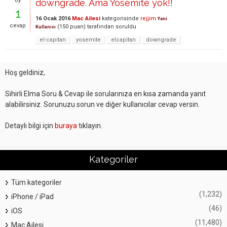
oy
downgrade. Ama Yosemite yok!!
1
16 Ocak 2016
Mac Ailesi
kategorisinde
rejjim
Yeni
cevap
(
150
puan)
tarafından
soruldu
Kullanıcı
el-capitan
yosemite
elcapitan
downgrade
Hoş geldiniz,
Sihirli Elma Soru & Cevap ile sorularınıza en kısa zamanda yanıt
alabilirsiniz. Sorunuzu sorun ve diğer kullanıcılar cevap versin.
Detaylı bilgi için
buraya
tıklayın.
Kategoriler
Tüm kategoriler
(1,232)
iPhone / iPad
(46)
iOS
(11,480)
Mac Ailesi