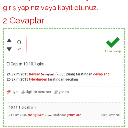
giriş yapınız
veya
kayıt olunuz
.
2 Cevaplar
0
oy
En İyi Cevap
El Capitn 10.10.1 çıktı.
24 Ekim 2015
Kevser
(
7,680
puan)
tarafından
cevaplandı
Deneyimli
25 Ekim 2015
tylerdurden
tarafından
seçilmiş
10.11.1 olcak o :)
24 Ekim 2015
sharky25ant
tarafından
yorumlandı
Uzman