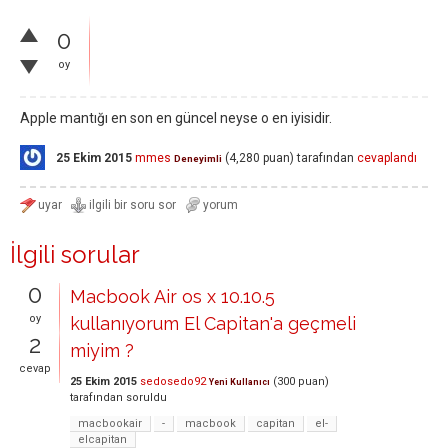
0
oy
Apple mantığı en son en güncel neyse o en iyisidir.
25 Ekim 2015
mmes
(
4,280
puan)
tarafından
cevaplandı
Deneyimli
İlgili sorular
0
Macbook Air os x 10.10.5
oy
kullanıyorum El Capitan'a geçmeli
2
miyim ?
cevap
25 Ekim 2015
sedosedo92
(
300
puan)
Yeni Kullanıcı
tarafından
soruldu
macbookair
-
macbook
capitan
el-
elcapitan